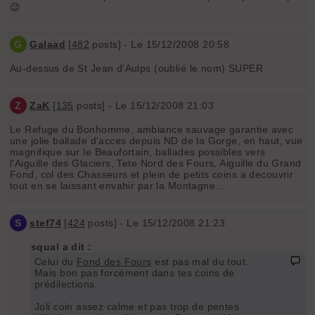
😉
G
Galaad
[
482
posts] - Le 15/12/2008 20:58
Au-dessus de St Jean d'Aulps (oublié le nom) SUPER
Z
ZaK
[
135
posts] - Le 15/12/2008 21:03
Le Refuge du Bonhomme, ambiance sauvage garantie avec
une jolie ballade d'acces depuis ND de la Gorge, en haut, vue
magnifique sur le Beaufortain, ballades possibles vers
l'Aiguille des Glaciers, Tete Nord des Fours, Aiguille du Grand
Fond, col des Chasseurs et plein de petits coins a decouvrir
tout en se laissant envahir par la Montagne...
S
stef74
[
424
posts] - Le 15/12/2008 21:23
squal a dit :
Celui du
Fond des Fours
est pas mal du tout.
Mais bon pas forcément dans tes coins de
prédilections.
Joli coin assez calme et pas trop de pentes