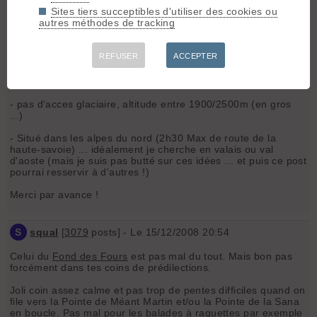
- Possibilité d'itinéraire à ski pas trop dure dans le coin (dans
Sites tiers succeptibles d'utiliser des cookies ou
le 2.x)
autres méthodes de tracking
- Nivologiquement pas trop expo ( absence de couloir raide à
traversée par exemple etc...)
REFUSER
ACCEPTER
- Pas forcement super confort mais ayant au moins un poêle
+ bois !!!
- pas d'acces glaciaire, altitude entre 1900/2500m (en gros
...)
- Situé dans les alpes du nord (2h30 Max de route de la
haute-savoie) ... idéalement je cherche en valais ou val
d'aoste (mais je suis pas butté sur ces idées ... et puis ce post
pourrai resservir à d'autres !)
Merci par avance !
S
squal
[
3079
posts] - Le 15/12/2008 20:54
Celui du
Fond des Fours
est pas mal du tout. Mais bon pas
forcément dans tes coins de prédilections.
Joli coin assez calme et pas trop de pentes difficiles quand on
file vers la Pointe de Méant Martin et/ou la Pointe de la Sana
en boucle. Pas mal pour les balades à raquettes par exemple