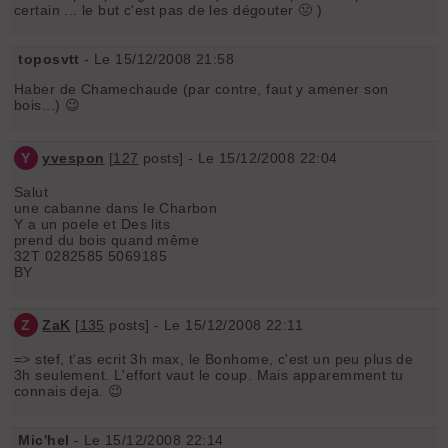
certain ... le but c'est pas de les dégouter 🤢 )
toposvtt
- Le 15/12/2008 21:58
Haber de Chamechaude (par contre, faut y amener son
bois...) 😉
Y
yvespon
[
127
posts] - Le 15/12/2008 22:04
Salut
une cabanne dans le Charbon
Y a un poele et Des lits
prend du bois quand même
32T 0282585 5069185
BY
Z
ZaK
[
135
posts] - Le 15/12/2008 22:11
=> stef, t'as ecrit 3h max, le Bonhome, c'est un peu plus de
3h seulement. L'effort vaut le coup. Mais apparemment tu
connais deja. 😉
Mic'hel
- Le 15/12/2008 22:14