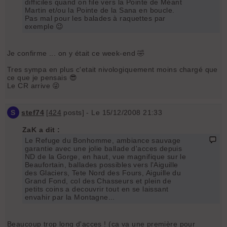
difficiles quand on file vers la Pointe de Méant
Martin et/ou la Pointe de la Sana en boucle.
Pas mal pour les balades à raquettes par
exemple 😉
Je confirme ... on y était ce week-end 🤣
Tres sympa en plus c'etait nivologiquement moins chargé que
ce que je pensais 😎
Le CR arrive 😜
S
stef74
[
424
posts] - Le 15/12/2008 21:33
ZaK a dit :
Le Refuge du Bonhomme, ambiance sauvage
garantie avec une jolie ballade d'acces depuis
ND de la Gorge, en haut, vue magnifique sur le
Beaufortain, ballades possibles vers l'Aiguille
des Glaciers, Tete Nord des Fours, Aiguille du
Grand Fond, col des Chasseurs et plein de
petits coins a decouvrir tout en se laissant
envahir par la Montagne...
Beaucoup trop long d'acces ! (ca va une première pour