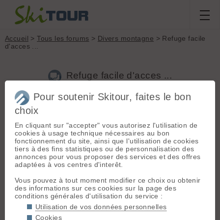
Accueil
>
Tous les forums
>
Divers montagne
> Refuge facile
d'acces ...
Refuge facile d'acces ...
Pour soutenir Skitour, faites le bon
choix
Aller à la page :
1
2
Suivante
En cliquant sur "accepter" vous autorisez l'utilisation de
Nouveau sujet
Voir tous les sujets
Chercher
Archives
cookies à usage technique nécessaires au bon
fonctionnement du site, ainsi que l'utilisation de cookies
S
stef74
[
424
posts] - Le 15/12/2008 20:33
tiers à des fins statistiques ou de personnalisation des
annonces pour vous proposer des services et des offres
Bonjour,
adaptées à vos centres d'interêt.
Je suis à la recherche d'un refuge d'hiver (non gardé) qui
Vous pouvez à tout moment modifier ce choix ou obtenir
réponde à ces critères :
des informations sur ces cookies sur la page des
conditions générales d'utilisation du service :
- Possibilité de monté en raquette moyennant 2/3h de marche
max (sur la base d'un
300
250 m/h)
Utilisation de vos données personnelles
Cookies