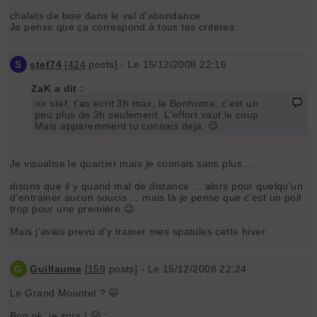
chalets de bise dans le val d'abondance.
Je pense que ça correspond à tous tes critères.
S
stef74
[
424
posts] - Le 15/12/2008 22:16
ZaK a dit :
=> stef, t'as ecrit 3h max, le Bonhome, c'est un
peu plus de 3h seulement. L'effort vaut le coup.
Mais apparemment tu connais deja. 😉
Je visualise le quartier mais je connais sans plus ...
disons que il y quand mal de distance ... alors pour quelqu'un
d'entrainer aucun soucis ... mais là je pense que c'est un poil
trop pour une première 😉
Mais j'avais prevu d'y trainer mes spatules cette hiver.
G
Guillaume
[
159
posts] - Le 15/12/2008 22:24
Le Grand Mountet ? 🤭
Bon ok, je sors ! 😜 :