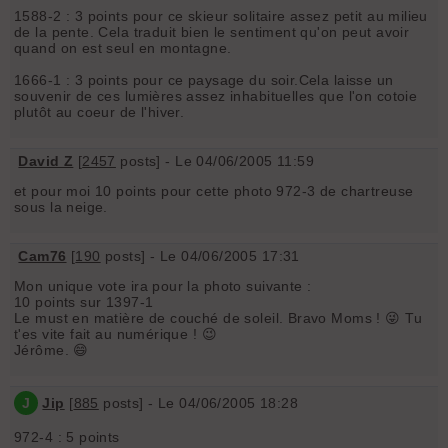
1588-2 : 3 points pour ce skieur solitaire assez petit au milieu
de la pente. Cela traduit bien le sentiment qu'on peut avoir
quand on est seul en montagne.
1666-1 : 3 points pour ce paysage du soir.Cela laisse un
souvenir de ces lumières assez inhabituelles que l'on cotoie
plutôt au coeur de l'hiver.
David Z
[
2457
posts] - Le 04/06/2005 11:59
et pour moi 10 points pour cette photo 972-3 de chartreuse
sous la neige.
Cam76
[
190
posts] - Le 04/06/2005 17:31
Mon unique vote ira pour la photo suivante :
10 points sur 1397-1
Le must en matière de couché de soleil. Bravo Moms ! 😜 Tu
t'es vite fait au numérique ! 😉
Jérôme. 😄
J
Jip
[
885
posts] - Le 04/06/2005 18:28
972-4 : 5 points