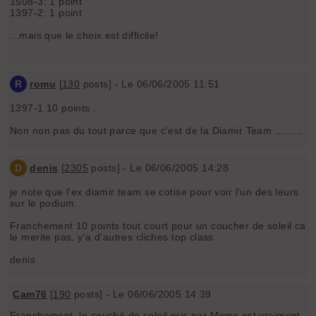
1508-3: 1 point
1397-2: 1 point
...mais que le choix est difficile!
R
romu
[
130
posts] - Le 06/06/2005 11:51
1397-1 10 points .
Non non pas du tout parce que c'est de la Diamir Team .........
D
denis
[
2305
posts] - Le 06/06/2005 14:28
je note que l'ex diamir team se cotise pour voir l'un des leurs
sur le podium.
Franchement 10 points tout court pour un coucher de soleil ca
le merite pas. y'a d'autres cliches top class
denis
Cam76
[
190
posts] - Le 06/06/2005 14:39
Franchement, le couché de soleil pris par Moms est vraiment