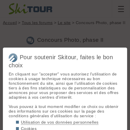
Accueil
>
Tous les forums
>
Le site
> Concours Photo, phase II
Concours Photo, phase II
Pour soutenir Skitour, faites le bon
Aller à la page :
1
2
3
4
...
7
Suivante
choix
Nouveau sujet
Voir tous les sujets
Chercher
Archives
En cliquant sur "accepter" vous autorisez l'utilisation de
Jeroen
[
13278
posts] - Le 03/06/2005 17:04
cookies à usage technique nécessaires au bon
fonctionnement du site, ainsi que l'utilisation de cookies
Suite à la
phase I du concours photo
, je déclare la phase II
tiers à des fins statistiques ou de personnalisation des
ouverte !
annonces pour vous proposer des services et des offres
adaptées à vos centres d'interêt.
A gagner :
Encadrement d'un agrandissement (20x30) des 3 premières
Vous pouvez à tout moment modifier ce choix ou obtenir
photos.
des informations sur ces cookies sur la page des
conditions générales d'utilisation du service :
Règles du vote :
Utilisation de vos données personnelles
- Chaque votant (le vote est ouvert à tous, membres ou non)
Cookies
dispose d'un
total de 10 points à répartir sur 3 photos