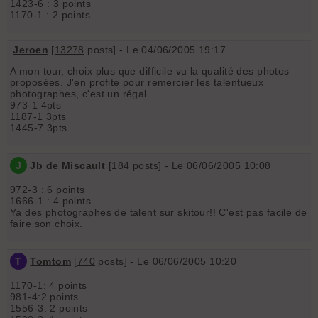
1423-6 : 3 points
1170-1 : 2 points
Jeroen
[
13278
posts] - Le 04/06/2005 19:17
A mon tour, choix plus que difficile vu la qualité des photos
proposées. J'en profite pour remercier les talentueux
photographes, c'est un régal.
973-1 4pts
1187-1 3pts
1445-7 3pts
J
Jb de Miscault
[
184
posts] - Le 06/06/2005 10:08
972-3 : 6 points
1666-1 : 4 points
Ya des photographes de talent sur skitour!! C'est pas facile de
faire son choix.
T
Tomtom
[
740
posts] - Le 06/06/2005 10:20
1170-1: 4 points
981-4:2 points
1556-3: 2 points