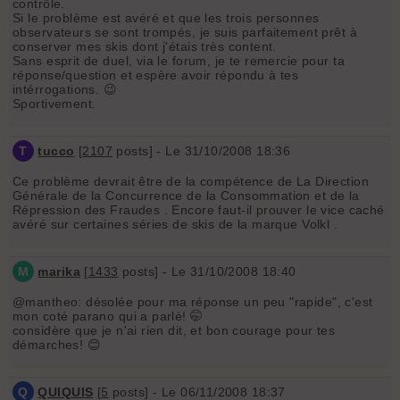
contrôle.
Si le problème est avéré et que les trois personnes
observateurs se sont trompés, je suis parfaitement prêt à
conserver mes skis dont j'étais très content.
Sans esprit de duel, via le forum, je te remercie pour ta
réponse/question et espère avoir répondu à tes
intérrogations. 😉
Sportivement.
T
tucco
[
2107
posts] - Le 31/10/2008 18:36
Ce problème devrait être de la compétence de La Direction
Générale de la Concurrence de la Consommation et de la
Répression des Fraudes . Encore faut-il prouver le vice caché
avéré sur certaines séries de skis de la marque Volkl .
M
marika
[
1433
posts] - Le 31/10/2008 18:40
@mantheo: désolée pour ma réponse un peu "rapide", c'est
mon coté parano qui a parlé! 🤭
considère que je n'ai rien dit, et bon courage pour tes
démarches! 😊
Q
QUIQUIS
[
5
posts] - Le 06/11/2008 18:37