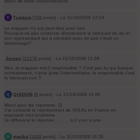
Merci de votre compréhension.
T
Tomtom
[
740
posts] - Le 31/10/2008 12:24
Le magasin n'y est peut-être pour rien.
Pourquoi ne pas contacter directement le fabricant de ski et
son représentant qui a constaté avec toi que c'était un
délaminage?
Jeroen
[
13278
posts] - Le 31/10/2008 13:08
Heu, le magasin est-il responsable ? C'est pas lui qui banque
normalement, il joue juste l'intermédiaire, le responsable c'est
le fabricant non ?
Q
QUIQUIS
[
5
posts] - Le 31/10/2008 15:06
Merci pour les réponses, 😉
J'ai contacté le représentant de VOLKL en France en
exposant mon problème.
Je diffuserai la réponse .......... si il y en a une.
M
marika
[
1433
posts] - Le 31/10/2008 15:25