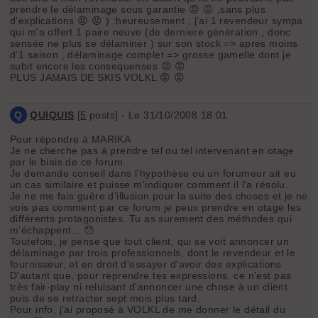
prendre le délaminage sous garantie 😡 😡 ,sans plus
d'explications 😡 😡 ) :heureusement , j'ai 1 revendeur sympa
qui m'a offert 1 paire neuve (de derniere génération , donc
sensée ne plus se délaminer ) sur son stock => apres moins
d'1 saison , délaminage complet => grosse gamelle dont je
subit encore les consequenses 😡 😡
PLUS JAMAIS DE SKIS VOLKL 😡 😡
Q
QUIQUIS
[
5
posts] - Le 31/10/2008 18:01
Pour répondre à MARIKA
Je ne cherche pas à prendre tel ou tel intervenant en otage
par le biais de ce forum.
Je demande conseil dans l'hypothèse ou un forumeur ait eu
un cas similaire et puisse m'indiquer comment il l'a résolu.
Je ne me fais guère d'illusion pour la suite des choses et je ne
vois pas comment par ce forum je peux prendre en otage les
différents protagonistes. Tu as surement des méthodes qui
m'échappent... 😯
Toutefois, je pense que tout client, qui se voit annoncer un
délaminage par trois professionnels, dont le revendeur et le
fournisseur, et en droit d'essayer d'avoir des explications
D'autant que, pour reprendre tes expressions, ce n'est pas
très fair-play ni reluisant d'annoncer une chose à un client
puis de se retracter sept mois plus tard.
Pour info, j'ai proposé à VOLKL de me donner le détail du