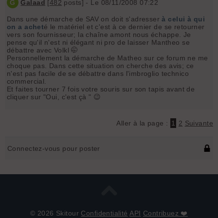
G
Galaad
[
482
posts] - Le 08/11/2008 07:22
Dans une démarche de SAV on doit s'adresser
à celui à qui
on a achet
é le matériel et c'est à ce dernier de se retourner
vers son fournisseur; la chaîne amont nous échappe. Je
pense qu'il n'est ni élégant ni pro de laisser Mantheo se
débattre avec Volkl 🤭
Personnellement la démarche de Matheo sur ce forum ne me
choque pas. Dans cette situation on cherche des avis; ce
n'est pas facile de se débattre dans l'imbroglio technico
commercial.
Et faites tourner 7 fois votre souris sur son tapis avant de
cliquer sur "Oui, c'est çà " 😉
Aller à la page :
1
2
Suivante
Connectez-vous pour poster
© 2026 Skitour
Confidentialité
API
Contribuez ❤️