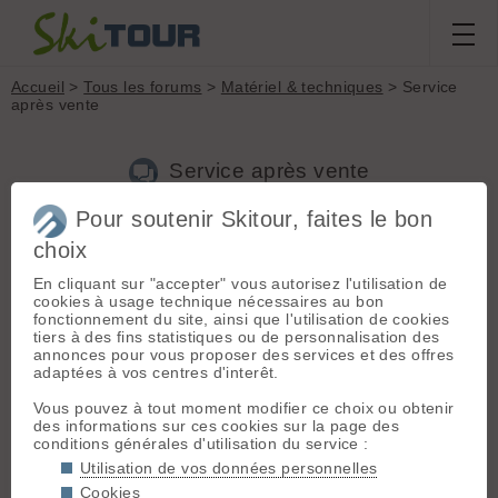
Accueil
>
Tous les forums
>
Matériel & techniques
> Service
après vente
Service après vente
Pour soutenir Skitour, faites le bon
choix
Aller à la page :
1
2
Suivante
En cliquant sur "accepter" vous autorisez l'utilisation de
Nouveau sujet
Voir tous les sujets
Chercher
Archives
cookies à usage technique nécessaires au bon
fonctionnement du site, ainsi que l'utilisation de cookies
Q
QUIQUIS
[
5
posts] - Le 31/10/2008 12:18
tiers à des fins statistiques ou de personnalisation des
annonces pour vous proposer des services et des offres
QUE FAIRE DEVANT CETTE SIUTATION ????
adaptées à vos centres d'interêt.
Propriétaire de ski volkl Montain j'ai, en fin de saison dernière,
ramené mes skis chez un professionnel pour refaire la
Vous pouvez à tout moment modifier ce choix ou obtenir
semelle. Lors de cet entretien ce dernier m'indique qu'il a
des informations sur ces cookies sur la page des
remarqué un délaminage sur un des skis. Mes skis étant
conditions générales d'utilisation du service :
toujours garantis, je retourne donc voir le vendeur de
[modéré]
, qui regarde mes skis et constate le probème. Pour
Utilisation de vos données personnelles
lui aucun doute sur le défaut. Lors du passage du
Cookies