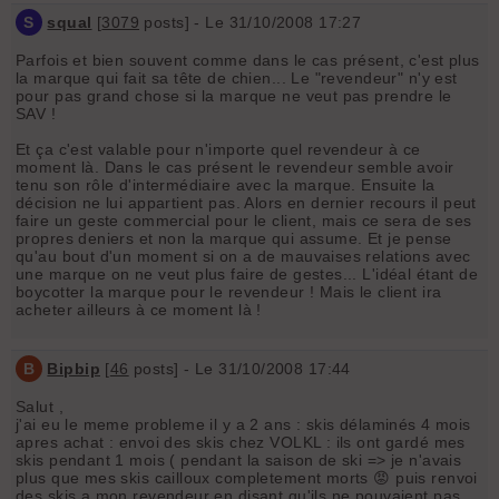
S
squal
[
3079
posts] - Le 31/10/2008 17:27
Parfois et bien souvent comme dans le cas présent, c'est plus
la marque qui fait sa tête de chien... Le "revendeur" n'y est
pour pas grand chose si la marque ne veut pas prendre le
SAV !
Et ça c'est valable pour n'importe quel revendeur à ce
moment là. Dans le cas présent le revendeur semble avoir
tenu son rôle d'intermédiaire avec la marque. Ensuite la
décision ne lui appartient pas. Alors en dernier recours il peut
faire un geste commercial pour le client, mais ce sera de ses
propres deniers et non la marque qui assume. Et je pense
qu'au bout d'un moment si on a de mauvaises relations avec
une marque on ne veut plus faire de gestes... L'idéal étant de
boycotter la marque pour le revendeur ! Mais le client ira
acheter ailleurs à ce moment là !
B
Bipbip
[
46
posts] - Le 31/10/2008 17:44
Salut ,
j'ai eu le meme probleme il y a 2 ans : skis délaminés 4 mois
apres achat : envoi des skis chez VOLKL : ils ont gardé mes
skis pendant 1 mois ( pendant la saison de ski => je n'avais
plus que mes skis cailloux completement morts 😡 puis renvoi
des skis a mon revendeur en disant qu'ils ne pouvaient pas