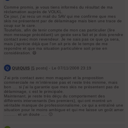
Comme promis, je vous tiens informés du résultat de ma
réclamation auprès de VOLKL.
Ce jour, j'ai recu un mail du SAV qui me confirme que mes
skis ne présentent par de délaminage mais bien une trace de
coup sur le care.
Toutefois, afin de tenir compte de mon cas particulier (lire
mon message précédant) un geste sera fait et je dois prendre
contact avec mon revendeur. Je ne sais pas ce que ça sera,
mais j'aprécie déjà que l'on ait pris de le temps de me
repondre et que ma situation particulière soit prise en
considération. 😄
Q
QUIQUIS
[
5
posts] - Le 07/11/2008 23:19
J'ai pris contact avec mon magasin et la proposition
commerciale ne m'intéresse pas et reste très minime, mais
bon .... si j'ai la garantie que mes skis ne présentent pas de
délaminage, c est le principale.
Maintenant, je reste très déçu du comportement des
différents intervenants (les premiers), qui ont montré un
véritable manque de professionnalisme, ce qui a entraîné une
situation pour le moins ambigue et qui me laisse un goût amer
.......... et un doute ..... 🤢