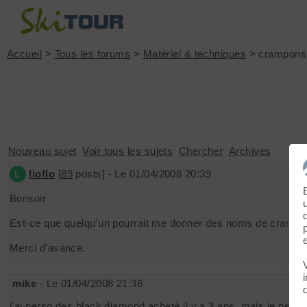
Accueil
>
Tous les forums
>
Matériel & techniques
> crampons 
Nouveau sujet
Voir tous les sujets
Chercher
Archives
lioflo
[
89
posts] - Le 01/04/2008 20:39
L
Bonsoir
Est-ce que quelqu'un pourrait me donner des noms de crampons
Merci d'avance.
mike
- Le 01/04/2008 21:36
j'ai perso des black diamond acheté il y a 3 ans, mais je ne con