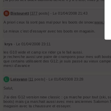
Bistourett
[
377
posts] - Le 01/04/2008 21:43
B
A priori ceux là sont pas mal pour les boots de snow:
www.skit
Le mieux c'est d'essayer avec tes boots en magasin.
krys
- Le 01/04/2008 23:11
les G10 wide et camp ice rider ça le fait aussi.
je recherche aussi une paire de crampons pour mes soft boots m
que certains utilisaient des G12; je suis passé au vieux campeu
merci d'avance
Loisyann
[
11
posts] - Le 01/04/2008 23:28
L
Salut,
J'ai des G12 version new classic : ça marche pour tout (ski, sur
boots) mais ça marchait aussi avec mes anciennes Salomon Syna
magasin avec ta chaussure et essayer.