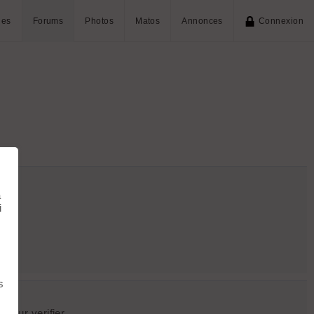
ies
Forums
Photos
Matos
Annonces
Connexion
à
i
s
pour verifier...