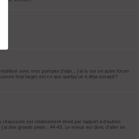
utiliser avec mes pompes d'alpi... j'ai lu sur un autre forum
aussure trop large) est ce que quelqu'un à déja essayé?
a chaussure est relativement étroit par rapport à d'autres
ai des grands pieds : 44-45. Le mieux est donc d'aller en