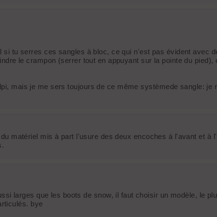
l si tu serres ces sangles à bloc, ce qui n'est pas évident avec d
raindre le crampon (serrer tout en appuyant sur la pointe du pied
'alpi, mais je me sers toujours de ce même systèmede sangle: j
té du matériel mis à part l'usure des deux encoches à l'avant et à 
s.
 larges que les boots de snow, il faut choisir un modèle, le pl
rticulés. bye