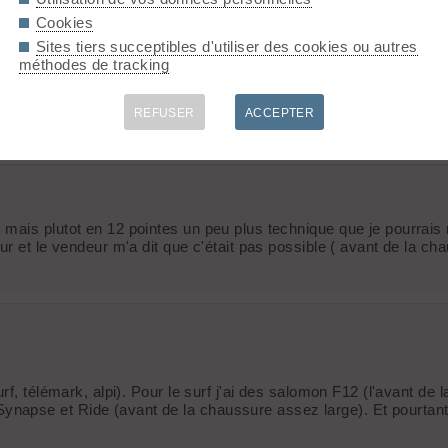
Cookies
Sites tiers succeptibles d'utiliser des cookies ou autres
méthodes de tracking
our.fr/matos/crampons/camp-stalker
.
REFUSER
ACCEPTER
ais plutot en 12 pointes un peu plus technique que je pourrais ré
r et le vendeur m'a dit que c'était pas possible ( avant de la ch
f, télémark, alpi). Pour le surf j'ai des salomon F12 (l'avant de l
pse et Ride (avant de la chaussure assez large). Et pourtant j'