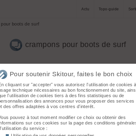
Actu
Topo-guide
Sort
pour boots de surf
crampons pour boots de surf
Pour soutenir Skitour, faites le bon choix
En cliquant sur "accepter" vous autorisez l'utilisation de cookies 
usage technique nécessaires au bon fonctionnement du site, ains
que l'utilisation de cookies tiers à des fins statistiques ou de
 qui s'adaptent bien sur les boots de surf ?
personnalisation des annonces pour vous proposer des services
et des offres adaptées à vos centres d'interêt.
Vous pouvez à tout moment modifier ce choix ou obtenir des
informations sur ces cookies sur la page des conditions générale
d'utilisation du service :
nais plus le modele... 🤭 j'etais allé dans le shop avec mes boots 
Utilisation de vos données personnelles