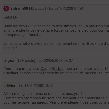
Yohann08
[
41
posts] - Le 02/04/2008 07:34
Y
Salut LP,
j'utilisais des G12 à sangles toutes simples; ca va pas trop ma
ainsi prendre la peine de faire forcer un peu le pied pour cont
cramponnage frontal...
Je les ai amélioré avec les pointes avant de mes Black Ice d
dedans!
zigual
[
179
posts] - Le 02/04/2008 08:07
Pour ma part, j'ai des
Camp Stalker
, rien à redire sur la quali
d'incliner correctement l'encoche en fonction de sa chaussure
olivier
- Le 19/04/2008 13:05
Aller en magasins avec ces boots et essayer !
Comme les crampons ne sont pas fait pour des chaussures aussi
pour les adapter au mieux. Prendre évidement des crampons a