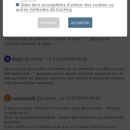
des écoles.
Sites tiers succeptibles d'utiliser des cookies ou
autres méthodes de tracking
Un colosse s'est éteint...
REFUSER
ACCEPTER
M.Ni!
- Le 11/01/2008 08:07
Sans rien enlever aux mérites de Sir Edmund, il faudrait dire
"membre de la première cordée à avoir ...", plutôt que
"premier homme à avoir ...".
R
Rififi
[
85
posts] - Le 11/01/2008 08:58
On pourrait aussi dire "membre de la première cordée à avoir
officiellement..." puisque qu'un doute subsiste toujours sur le
fait qu'Irvine et Mallory aient ou non atteint le sommet (même
s'ils ne sont pas revenus).
C
carlsson38
[
78
posts] - Le 11/01/2008 09:00
Il est vrai mais l'histoire n'a retenu que deux noms : tensing
norgay et lui.
Avec le sempiternel débat : lequel des deux fut au sommet le
premier....
Cela restera un mystère puis que ces deux hommes sont