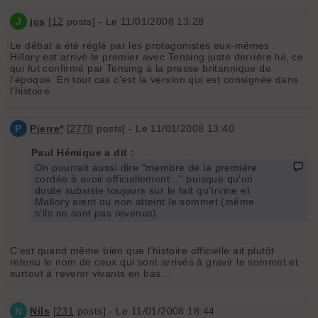
J
jcs
[
12
posts] - Le 11/01/2008 13:28
Le débat a été réglé par les protagonistes eux-mêmes :
Hillary est arrivé le premier avec Tensing juste derrière lui, ce
qui fut confirmé par Tensing à la presse britannique de
l'époque. En tout cas c'est la version qui est consignée dans
l'histoire...
P
Pierre*
[
2770
posts] - Le 11/01/2008 13:40
Paul Hémique a dit :
On pourrait aussi dire "membre de la première
cordée à avoir officiellement..." puisque qu'un
doute subsiste toujours sur le fait qu'Irvine et
Mallory aient ou non atteint le sommet (même
s'ils ne sont pas revenus).
C'est quand même bien que l'histoire officielle ait plutôt
retenu le nom de ceux qui sont arrivés à gravir le sommet et
surtout à revenir vivants en bas...
N
Nils
[
231
posts] - Le 11/01/2008 18:44