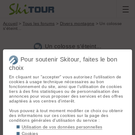
Accueil
>
Tous les forums
>
Divers montagne
> Un colosse
s'éteint...
Un colosse s'éteint...
Pour soutenir Skitour, faites le bon
Nouveau sujet
Voir tous les sujets
Chercher
Archives
choix
Le Julos
- Le 11/01/2008 08:00
En cliquant sur "accepter" vous autorisez l'utilisation de
cookies à usage technique nécessaires au bon
Sir Edmund Hillary, premier homme à avoir conquis l'Everest,
fonctionnement du site, ainsi que l'utilisation de cookies
est mort vendredi à l'âge de 88 ans plus d'un demi-siècle
tiers à des fins statistiques ou de personnalisation des
après avoir ouvert la prestigieuse voie dont il avait récemment
annonces pour vous proposer des services et des offres
déploré l'exploitation touristique.
adaptées à vos centres d'interêt.
Le célèbre alpiniste est décédé d'une crise cardiaque à
Vous pouvez à tout moment modifier ce choix ou obtenir
l'hôpital d'Auckland.
des informations sur ces cookies sur la page des
conditions générales d'utilisation du service :
Un grand homme qui avait un très grand respect pour les
Utilisation de vos données personnelles
peuples de l'himalaya. Il avait notamment créé l'association
Himalayan Trust qui a permis de construire des hopitaux et
Cookies