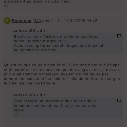
maintenant au grand paradis blanc.
🙂
F
Francoua
[
340
posts] - Le 11/01/2008 09:48
carlsson38 a dit :
Il est vrai mais l'histoire n'a retenu que deux
noms : tensing norgay et lui.
Avec le sempiternel débat : lequel des deux fut
au sommet le premier....
Qu'est-ce que ça peut bien faire? C'est une histoire d'équipe
et de cordée. Je me souviens que des anglais, sur je ne sais
plus quel sommet himalayen, avaient décidé de ne pas
donner les noms des "summiters", afin de mettre en exergue
le côté "équipe" de l'affaire.
carlsson38 a dit :
Cela restera un mystère puis que ces deux
hommes sont maintenant au grand paradis
blanc.
🙂