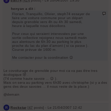
S
stef74
[
424
posts] - Le 20/04/2007 19:30
henyan a dit :
Florian, Tranquillo, Olivier, steph74 essayer de
faire une voiture commune pour un départ
depuis grenoble vers 4h ou 4h 30 samedi,
heure à laquelle nous décollons.
Pour ceux qui seraient interessées par une
sortie collective rejoignez nous samedi matin
aux alentours de 6h 30 au parking le plus
proche du lac du plan d'amont ( si ca passe ).
Course prévue de 1600 m.
Me contacter pour la coordination 😉
Le covoiturage de grenoble pour moi ca va pas être tres
écologique 🤣 .
(74 comme haute savoie ... 😉 ).
Mais on sera au parking vers 6h30 avec christophe (si y a des
gens des deux savoies ... il nous reste de la place.)
@demain
R
Rockstar
[
47
posts] - Le 21/04/2007 12:42