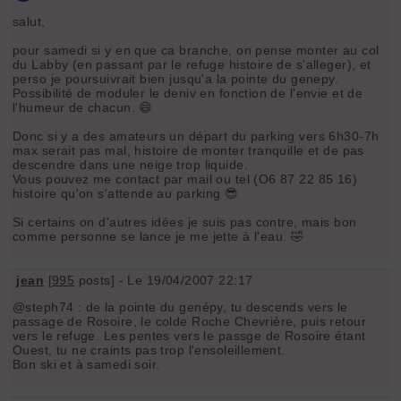
salut,
pour samedi si y en que ca branche, on pense monter au col
du Labby (en passant par le refuge histoire de s'alleger), et
perso je poursuivrait bien jusqu'a la pointe du genepy.
Possibilité de moduler le deniv en fonction de l'envie et de
l'humeur de chacun. 😄
Donc si y a des amateurs un départ du parking vers 6h30-7h
max serait pas mal, histoire de monter tranquille et de pas
descendre dans une neige trop liquide.
Vous pouvez me contact par mail ou tel (O6 87 22 85 16)
histoire qu'on s'attende au parking 😎
Si certains on d'autres idées je suis pas contre, mais bon
comme personne se lance je me jette à l'eau. 🤣
jean
[
995
posts] - Le 19/04/2007 22:17
@steph74 : de la pointe du genépy, tu descends vers le
passage de Rosoire, le colde Roche Chevrière, puis retour
vers le refuge. Les pentes vers le passge de Rosoire étant
Ouest, tu ne craints pas trop l'ensoleillement.
Bon ski et à samedi soir.