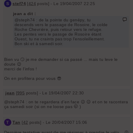
S
stef74
[
424
posts] - Le 19/04/2007 22:25
jean a dit :
@steph74 : de la pointe du genépy, tu
descends vers le passage de Rosoire, le colde
Roche Chevrière, puis retour vers le refuge.
Les pentes vers le passge de Rosoire étant
Ouest, tu ne craints pas trop l'ensoleillement.
Bon ski et à samedi soir.
Bien vu 🙄 je me demander si ca passé ... mais tu leve le
doute 😉
merci de l'infos !
On en profitera pour vous 😎
jean
[
995
posts] - Le 19/04/2007 22:30
@steph74 : on te regardera d'en face 😉 😉 et on te racontera
ça samedi soir (si on ne loose pas 🤭 )
T
Tan
[
42
posts] - Le 20/04/2007 15:06
Dernière tentative avant de me résigner à prendre le vélo... 🤨