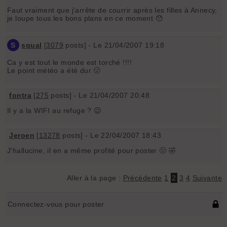
Faut vraiment que j'arrête de courrir après les filles à Annecy,
je loupe tous les bons plans en ce moment 😯
S
squal
[
3079
posts] - Le 21/04/2007 19:18
Ca y est tout le monde est torché !!!!
Le point météo a été dur 🤢
fontra
[
275
posts] - Le 21/04/2007 20:48
Il y a la WIFI au refuge ? 😉
Jeroen
[
13278
posts] - Le 22/04/2007 18:43
J'hallucine, il en a même profité pour poster 🤢 🤣
Aller à la page :
Précédente
1
2
3
4
Suivante
Connectez-vous pour poster