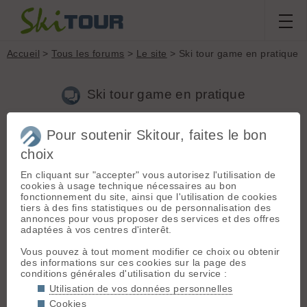
Accueil
>
Tous les forums
>
Le site
> Ski tour game en pratique
Ski tour game en pratique
Pour soutenir Skitour, faites le bon
Aller à la page :
Précédente
1
2
3
4
Suivante
choix
Nouveau sujet
Voir tous les sujets
Chercher
Archives
En cliquant sur "accepter" vous autorisez l'utilisation de
cookies à usage technique nécessaires au bon
O
Olivier Viret
[
361
posts] - Le 18/04/2007 21:36
fonctionnement du site, ainsi que l'utilisation de cookies
tiers à des fins statistiques ou de personnalisation des
Je suis partant pour un petit échauffement samedi.
annonces pour vous proposer des services et des offres
Pas un truc de malade, juste de quoi en garder sous la
adaptées à vos centres d'interêt.
spatule pour dimanche 😉
Avec bien sure un covoiturage qui va bien en partant de
Vous pouvez à tout moment modifier ce choix ou obtenir
Grenoble...
des informations sur ces cookies sur la page des
conditions générales d'utilisation du service :
Utilisation de vos données personnelles
L
lolo2
[
159
posts] - Le 18/04/2007 21:41
Cookies