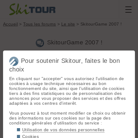
Accueil
>
Tous les forums
>
Le site
> SkitourGame 2007 !
SkitourGame 2007 !
Pour soutenir Skitour, faites le bon
Aller à la page :
1
2
3
4
...
6
Suivante
choix
Nouveau sujet
Voir tous les sujets
Chercher
Archives
En cliquant sur "accepter" vous autorisez l'utilisation de
Jeroen
[
13278
posts] - Le 16/03/2007 20:14
cookies à usage technique nécessaires au bon
fonctionnement du site, ainsi que l'utilisation de cookies
Salut à tous !
tiers à des fins statistiques ou de personnalisation des
annonces pour vous proposer des services et des offres
Cette année le SkitourGame se tiendra le WE du 21/22 avril
adaptées à vos centres d'interêt.
2007 au
refuge de la dent parrachée
.
Vous pouvez à tout moment modifier ce choix ou obtenir
Les derniers SkitourGames, qui se sont tenus au refuge de la
des informations sur ces cookies sur la page des
Grande Casse
et au
Refuge d'Avérole
ont étés de belles
conditions générales d'utilisation du service :
réussites de l'avis des participants, et on va faire encore
Utilisation de vos données personnelles
mieux !
Cookies