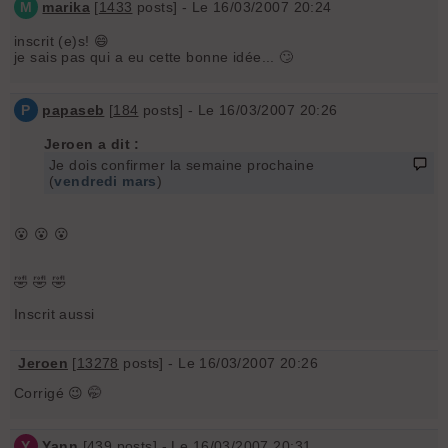
M
marika
[
1433
posts] - Le 16/03/2007 20:24
inscrit (e)s! 😄
je sais pas qui a eu cette bonne idée... 🙄
P
papaseb
[
184
posts] - Le 16/03/2007 20:26
Jeroen a dit :
Je dois confirmer la semaine prochaine
(
vendredi mars
)
😮 😮 😮
🤣 🤣 🤣
Inscrit aussi
Jeroen
[
13278
posts] - Le 16/03/2007 20:26
Corrigé 😉 🤭
Y
Yann
[
439
posts] - Le 16/03/2007 20:31