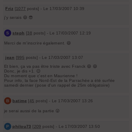
Friz
[
1077
posts] - Le 17/03/2007 10:39
j'y serais 😄 😎
S
steph
[
38
posts] - Le 17/03/2007 12:19
Merci de m'inscrire également. 😄
jean
[
995
posts] - Le 17/03/2007 13:07
Et bien, ça va pas être triste avec Franck 😄 😄
Donc, je dis +1. 😉
Du moment que c'est en Maurienne !
Pour info, la face Nord-Est de la Parrachée a été surfée
samedi dernier (pose d'un rappel de 25m obligatoire)
B
batime
[
45
posts] - Le 17/03/2007 13:26
je serai aussi de la partie 😜
P
philou73
[
209
posts] - Le 17/03/2007 13:50