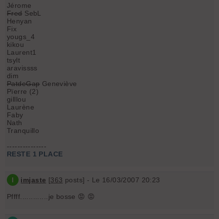
Jérome
Fred
SebL
Henyan
Fix
yougs_4
kikou
Laurent1
tsylt
aravissss
dim
PatdeGap
Geneviève
Pïerre (2)
gilllou
Laurène
Faby
Nath
Tranquillo
---------------
RESTE 1 PLACE
I
imjaste
[
363
posts] - Le 16/03/2007 20:23
Pffff.............je bosse 😡 😡