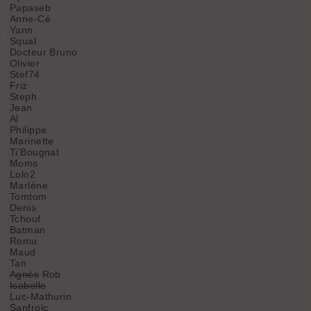
Papaseb
Anne-Cé
Yann
Squal
Docteur Bruno
Olivier
Stef74
Friz
Steph
Jean
Al
Philippe
Marinette
Ti'Bougnat
Moms
Lolo2
Marlène
Tomtom
Denis
Tchouf
Batman
Romu
Maud
Tan
Agnès
Rob
Isabelle
Luc-Mathurin
Sanfroic