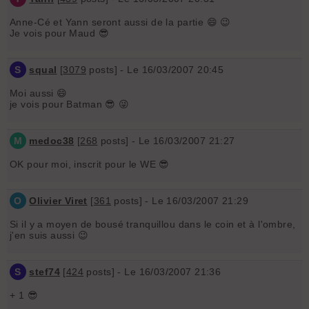
Anne-Cé et Yann seront aussi de la partie 😄 😉
Je vois pour Maud 😎
S
squal
[
3079
posts] - Le 16/03/2007 20:45
Moi aussi 😄
je vois pour Batman 😎 😜
M
medoc38
[
268
posts] - Le 16/03/2007 21:27
OK pour moi, inscrit pour le WE 😎
O
Olivier Viret
[
361
posts] - Le 16/03/2007 21:29
Si il y a moyen de bousé tranquillou dans le coin et à l'ombre,
j'en suis aussi 😉
S
stef74
[
424
posts] - Le 16/03/2007 21:36
+ 1 😎