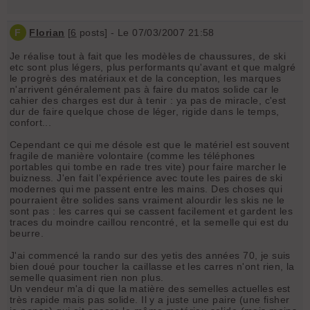
F
Florian
[
6
posts] - Le 07/03/2007 21:58
Je réalise tout à fait que les modèles de chaussures, de ski
etc sont plus légers, plus performants qu'avant et que malgré
le progrès des matériaux et de la conception, les marques
n'arrivent généralement pas à faire du matos solide car le
cahier des charges est dur à tenir : ya pas de miracle, c'est
dur de faire quelque chose de léger, rigide dans le temps,
confort...
Cependant ce qui me désole est que le matériel est souvent
fragile de manière volontaire (comme les téléphones
portables qui tombe en rade tres vite) pour faire marcher le
buizness. J'en fait l'expérience avec toute les paires de ski
modernes qui me passent entre les mains. Des choses qui
pourraient être solides sans vraiment alourdir les skis ne le
sont pas : les carres qui se cassent facilement et gardent les
traces du moindre caillou rencontré, et la semelle qui est du
beurre.
J'ai commencé la rando sur des yetis des années 70, je suis
bien doué pour toucher la caillasse et les carres n'ont rien, la
semelle quasiment rien non plus.
Un vendeur m'a di que la matière des semelles actuelles est
très rapide mais pas solide. Il y a juste une paire (une fisher