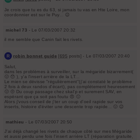
Je crois que tu es du 63, si jamais tu vas en Hte Loire, mon
coordonnier est sur le Puy... 😉
michel 73
- Le 07/03/2007 20:32
il me semble que Canin fait les rivets.
R
robin bonnet guide
[
695
posts] - Le 07/03/2007 20:40
Salut,
dans les problèmes à surveiller, sur la mégaride bizarrement(
🤢 😯 ), y'a l'insert arrière de la LT...
Le mien se dévisse "régulièrement"(j'ai constaté le problème
2 fois à deux randos d'écart), pas complètement heuresement
🤢 🤨 Du coup passage chez skal'p et surement SAV, en
espèrant que ça soit pas foutu 😠 🙁
Alors j'vous conseil de j'ter un coup d'oeil rapide sur vos
inserts, histoire d'éviter une descente trop rapide... 🤢 😉
mathieu
- Le 07/03/2007 20:50
J'ai déjà changé les rivets de chaque côté sur mes Mégaride
et aussi perdu une fois l'insert arrière LT (réparation gratuite,