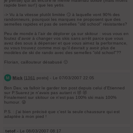
je pense) qui ait encore le même matériau solide (mais moins
rapide bien sur!) que les yetis.
-> Vu à la vitesse plutôt limitée 🙄 à laquelle vont 90% des
randonneurs, pourquoi les marques ne proposent que des
semelles rapides et pas de semelles "old school" résistantes?
Peu de monde à l'air de déplorer ça sur skitour : vous vous en
foutez d'avoir à changer vos skis sans arrêt parce que vous
avez des sous à dépenser et que vous aimez la performance,
ou vous trouvez comme moi qu'il devrait y avoir plus de
modèles de ski de rando avec des semelles "old school"??
Florian, caillouteur désabusé 🙁
M
Mick
[
1361
posts] - Le 07/03/2007 22:05
Bon Dav, va falloir le garder ton post depuis celui d'Etienned
sur P.Suarez je n'avais pas autant ri 🤣 🤣
Finalement sur skitour ce n'est pas 100% ski mais 100%
humour. 😜
P.S. : j'ai bien précisé que c'est la seule chaussure qui est
adaptée à mon pied !
tetof
- Le 08/03/2007 08:17