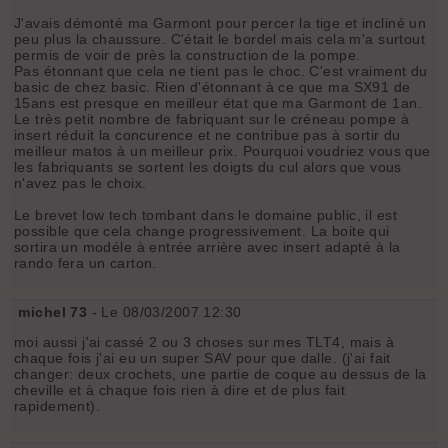
J'avais démonté ma Garmont pour percer la tige et incliné un
peu plus la chaussure. C'était le bordel mais cela m'a surtout
permis de voir de près la construction de la pompe.
Pas étonnant que cela ne tient pas le choc. C'est vraiment du
basic de chez basic. Rien d'étonnant à ce que ma SX91 de
15ans est presque en meilleur état que ma Garmont de 1an.
Le très petit nombre de fabriquant sur le créneau pompe à
insert réduit la concurence et ne contribue pas à sortir du
meilleur matos à un meilleur prix. Pourquoi voudriez vous que
les fabriquants se sortent les doigts du cul alors que vous
n'avez pas le choix.
Le brevet low tech tombant dans le domaine public, il est
possible que cela change progressivement. La boite qui
sortira un modéle à entrée arrière avec insert adapté à la
rando fera un carton.
michel 73
- Le 08/03/2007 12:30
moi aussi j'ai cassé 2 ou 3 choses sur mes TLT4, mais à
chaque fois j'ai eu un super SAV pour que dalle. (j'ai fait
changer: deux crochets, une partie de coque au dessus de la
cheville et à chaque fois rien à dire et de plus fait
rapidement).