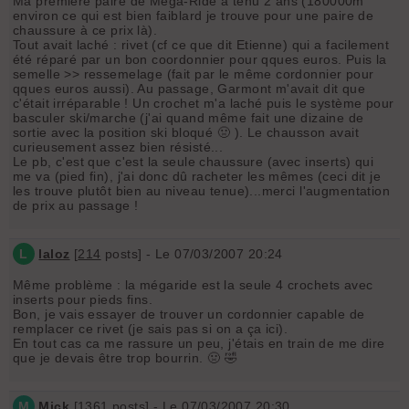
Ma première paire de Méga-Ride a tenu 2 ans (180000m
environ ce qui est bien faiblard je trouve pour une paire de
chaussure à ce prix là).
Tout avait laché : rivet (cf ce que dit Etienne) qui a facilement
été réparé par un bon coordonnier pour qques euros. Puis la
semelle >> ressemelage (fait par le même cordonnier pour
qques euros aussi). Au passage, Garmont m'avait dit que
c'était irréparable ! Un crochet m'a laché puis le système pour
basculer ski/marche (j'ai quand même fait une dizaine de
sortie avec la position ski bloqué 🤢 ). Le chausson avait
curieusement assez bien résisté...
Le pb, c'est que c'est la seule chaussure (avec inserts) qui
me va (pied fin), j'ai donc dû racheter les mêmes (ceci dit je
les trouve plutôt bien au niveau tenue)...merci l'augmentation
de prix au passage !
L
laloz
[
214
posts] - Le 07/03/2007 20:24
Même problème : la mégaride est la seule 4 crochets avec
inserts pour pieds fins.
Bon, je vais essayer de trouver un cordonnier capable de
remplacer ce rivet (je sais pas si on a ça ici).
En tout cas ca me rassure un peu, j'étais en train de me dire
que je devais être trop bourrin. 🤢 🤣
M
Mick
[
1361
posts] - Le 07/03/2007 20:30