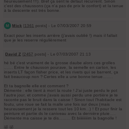
heureusement !!!). Bref ça sent le défaut récurrent. Sinon
c'est des chaussons (ça n'a pas de prix le confort) et la tenue
à la descente est très bonne.
M
Mick
[
1361
posts] - Le 07/03/2007 20:59
Exact pour les inserts arrière (j'avais oublié !) mais il fallait
que je les reserre régulièrement
David Z
[
2457
posts] - Le 07/03/2007 21:13
hé bé c'est vraiment de la grosse daube alors ces grolles
....... Entre le chausson pourave, la semelle en carton, les
inserts LT façon fisher price, et les rivets qui se barrent, ça
fait beaucoup non ? Certes elle a une bonne tenue........
Et ta bagnolle elle est comment ?
Démente : elle tient à mort la route ! J'ai juste perdu le pot
l'autre jour, et comme j'avais aussi perdu une portière je te
raconte pas le bruit dans la caisse ! Sinon tout l'habitacle est
foutu, une roue se fait la malle une fois sur deux (mais
heureusement je la ressere tout les 10 km...) ! Et pour finir la
peinture et partie ds le caniveau avec la dernière pluie.....
Démente ma caisse je te dis......... Et biiiiiiiiim la bagnolle !
🤣 🤣