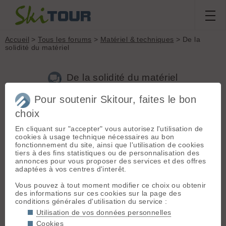
Accueil
>
Tous les forums
>
Matériel & techniques
> De la
solidité du matériel
De la solidité du matériel
Pour soutenir Skitour, faites le bon
choix
Aller à la page :
1
2
3
Suivante
En cliquant sur "accepter" vous autorisez l'utilisation de
Nouveau sujet
Voir tous les sujets
Chercher
Archives
cookies à usage technique nécessaires au bon
fonctionnement du site, ainsi que l'utilisation de cookies
L
laloz
[
214
posts] - Le 07/03/2007 19:44
tiers à des fins statistiques ou de personnalisation des
annonces pour vous proposer des services et des offres
Salut à tous 😄 !
adaptées à vos centres d'interêt.
Au cours de ma sortie je viens de me rendre compte que le
Vous pouvez à tout moment modifier ce choix ou obtenir
rivet de mes Mégaride (celui au niveau de la maléolle) avait
des informations sur ces cookies sur la page des
disparu. 😡 😡 😡 C'est leur 3ème saison. Je ne parle même
conditions générales d'utilisation du service :
pas du chausson thermo qui est en lambeaux au niveau des
talons 😡 , ni de la semelle qui n'a pas supporter quelques
Utilisation de vos données personnelles
centaines de mètres de déniv' ou passages dans les rochers
Cookies