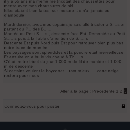
il y a 55 ans ma mémé me tricotait des chaussettes pour
mettre avec mes chaussures de ski
Elles étaient bien faites, sur mesure. Je n'ai jamais eu
d'ampoule
Mardi dernier, avec mes copains je suis allé tricoter à S....s en
partant du P... des B......
Montée au Petit S.....s , descente face Est. Remontée au Petit
S......s puis à la Table d'oriention de S......s
Descente Est puis Nord puis Est pour retrouver bien plus bas
notre trace de montée
Les paysages sont splendides et la poudre était merveilleuse
Et ensuite on a bu le vin chaud à Th.....s
C'était notre tricot du jour 1 000 m de fil de montée et 1 000
m de descente
Si certains veulent le boycotter....tant mieux .... cette neige
restera pour nous
Aller à la page :
Précédente
1
2
3
Connectez-vous pour poster