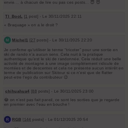
envie.... à chacun de lire ou pas ces posts... 😇 😈
TI_BooL
[
1
post] - Le 30/11/2025 22:11
« Braquage » on a le droit ?
M
Michel1
[
27
posts] - Le 30/11/2025 22:20
Je confirme qu'utiliser le terme “tricoter” pour une sortie en
ski de rando n'a aucun sens. Cela nuit à la pratique
authentique qu'est le ski de randonnée. Cela réduit une belle
activité de montagne à une image complètement ridicule de
montées et de descentes et cela ne présente aucun intérêt en
terme de publication sur Skitour si ce n'est que de flatter
peut-etre l'ego du contributeur 😉
chihuahua4
[
88
posts] - Le 30/11/2025 23:00
😂 on n'est pas fait pareil, ce sont les sorties que je regarde
en premier avec l'eau en bouche !
R
RGB
[
144
posts] - Le 01/12/2025 20:54