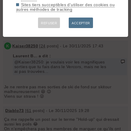
Sites tiers succeptibles d'utiliser des cookies ou
autres méthodes de tracking
Ajen Zenith
[
188
posts] - Le 27/11/2025 21:55
ventus2: c'était un post satirique avant tout ! évidemment que
REFUSER
ACCEPTER
chacun poste ce qu'il veut ! sinon on serait bien moins
nombreux sur ce site (et sur ce forum blabla)
K
Kaiser38250
[
24
posts] - Le 30/11/2025 17:43
Laurent B... a dit :
@Kaiser38250: je voulais voir les magnifiques
sorties que tu fais dans le Vercors, mais ne les
ai pas trouvées...
Je ne rentre pas mes sorties de ski de fond sur skitour
malheureusement 😆 😉
Viens sur strava ! 😜
Diablo73
[
61
posts] - Le 30/11/2025 19:28
Ça me rappelle un post sur le terme "Hold-up" qui dressait
aussi les poils 😂
On n'empêchera pas les membres de marquer ce qu'ils ont