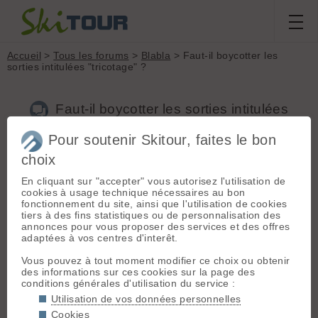
Accueil
>
Tous les forums
>
Blabla
> Faut-il boycotter les
sorties intitulées "tricotage" ?
Faut-il boycotter les sorties intitulées
"tricotage" ?
Pour soutenir Skitour, faites le bon
choix
En cliquant sur "accepter" vous autorisez l'utilisation de
Aller à la page :
Précédente
1
2
3
cookies à usage technique nécessaires au bon
Nouveau sujet
Voir tous les sujets
Chercher
Archives
fonctionnement du site, ainsi que l'utilisation de cookies
tiers à des fins statistiques ou de personnalisation des
V
ventus2
[
974
posts] - Le 27/11/2025 21:46
annonces pour vous proposer des services et des offres
adaptées à vos centres d'interêt.
On pourrait aussi boycotter tes sorties de moins de 600m ou
moins 3.
Vous pouvez à tout moment modifier ce choix ou obtenir
C est un site de partage ou chacun vient apporter ce qu'il
des informations sur ces cookies sur la page des
peut, prendre ce qu'il peut , pourquoi vouloir boycotter
conditions générales d'utilisation du service :
quelqu'un...
Utilisation de vos données personnelles
Ce n'est pas du tout pour l'essence de site.
Nous sommes dans un espace de liberté..
Cookies