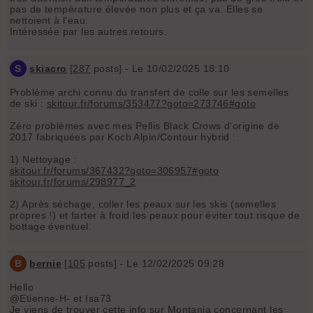
pas de température élevée non plus et ça va. Elles se
nettoient à l'eau.
Intéressée par les autres retours.
S
skiacro
[
287
posts] - Le 10/02/2025 18:10
Problème archi connu du transfert de colle sur les semelles
de ski :
skitour.fr/forums/353477?goto=273746#goto
Zéro problèmes avec mes Pellis Black Crows d'origine de
2017 fabriquées par Koch Alpin/Contour hybrid :
1) Nettoyage :
skitour.fr/forums/367432?goto=306957#goto
skitour.fr/forums/298977_2
2) Après séchage, coller les peaux sur les skis (semelles
propres !) et farter à froid les peaux pour éviter tout risque de
bottage éventuel.
B
bernie
[
105
posts] - Le 12/02/2025 09:28
Hello
@Etienne-H- et Isa73
Je viens de trouver cette info sur Montania concernant les