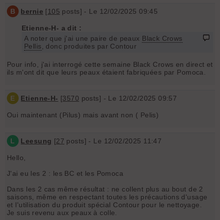
B
bernie
[
105
posts] - Le 12/02/2025 09:45
Etienne-H- a dit :
A noter que j'ai une paire de peaux
Black Crows
Pellis
, donc produites par Contour
Pour info, j'ai interrogé cette semaine Black Crows en direct et
ils m'ont dit que leurs peaux étaient fabriquées par Pomoca.
E
Etienne-H-
[
3570
posts] - Le 12/02/2025 09:57
Oui maintenant (Pilus) mais avant non ( Pelis)
L
Leesung
[
27
posts] - Le 12/02/2025 11:47
Hello,
J'ai eu les 2 : les BC et les Pomoca
Dans les 2 cas même résultat : ne collent plus au bout de 2
saisons, même en respectant toutes les précautions d'usage
et l'utilisation du produit spécial Contour pour le nettoyage.
Je suis revenu aux peaux à colle.