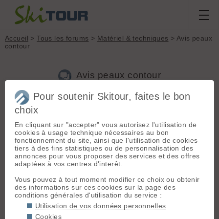
Accueil
>
Tous les forums
>
Matériel & techniques
> Avis peaux
contour
Avis peaux contour
Pour soutenir Skitour, faites le bon
Nouveau sujet
Voir tous les sujets
Chercher
Archives
choix
B
bernie
[
105
posts] - Le 09/02/2025 07:33
En cliquant sur "accepter" vous autorisez l'utilisation de
cookies à usage technique nécessaires au bon
Hello
fonctionnement du site, ainsi que l'utilisation de cookies
Mes peaux actuelles sont celles vendues avec mes skis (black
tiers à des fins statistiques ou de personnalisation des
crow
Ova Freebird
) et je suis très déçue par l'accroche, je
annonces pour vous proposer des services et des offres
trouve qu'elles bottent beaucoup et après 2 saisons, la colle
adaptées à vos centres d'interêt.
se transfère sur la semelle..
J'hésite à m'acheter des contour hybrid mix.
Vous pouvez à tout moment modifier ce choix ou obtenir
Quelqu'un peut me faire un retour sur leur accroche et aussi
des informations sur ces cookies sur la page des
est-ce qu'elles ont tendance à beaucoup botter?.
conditions générales d'utilisation du service :
Sinon quelles peaux me conseillerez vous ?
Utilisation de vos données personnelles
Merci !
Cookies