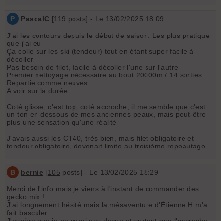
P
PascalC
[
119
posts] - Le 13/02/2025 18:09
J'ai les contours depuis le début de saison. Les plus pratique
que j'ai eu
Ça colle sur les ski (tendeur) tout en étant super facile à
décoller
Pas besoin de filet, facile à décoller l'une sur l'autre
Premier nettoyage nécessaire au bout 20000m / 14 sorties
Repartie comme neuves
A voir sur la durée
Coté glisse, c'est top, coté accroche, il me semble que c'est
un ton en dessous de mes anciennes peaux, mais peut-être
plus une sensation qu'une réalité
J'avais aussi les CT40, très bien, mais filet obligatoire et
tendeur obligatoire, devenait limite au troisième repeautage
B
bernie
[
105
posts] - Le 13/02/2025 18:29
Merci de l'info mais je viens à l'instant de commander des
gecko mix !
J'ai longuement hésité mais la mésaventure d'Étienne H m'a
fait basculer...
J'espère que je ne serai pas déçue et surtout que l'accroche