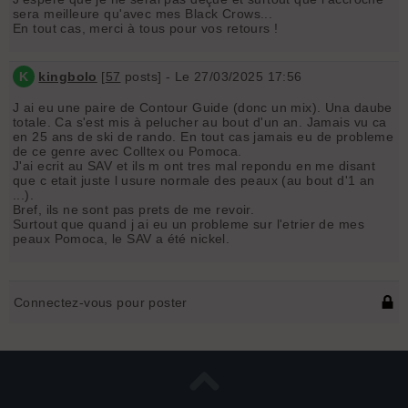
sera meilleure qu'avec mes Black Crows...
En tout cas, merci à tous pour vos retours !
K
kingbolo
[
57
posts] - Le 27/03/2025 17:56
J ai eu une paire de Contour Guide (donc un mix). Una daube
totale. Ca s'est mis à pelucher au bout d'un an. Jamais vu ca
en 25 ans de ski de rando. En tout cas jamais eu de probleme
de ce genre avec Colltex ou Pomoca.
J'ai ecrit au SAV et ils m ont tres mal repondu en me disant
que c etait juste l usure normale des peaux (au bout d'1 an
...).
Bref, ils ne sont pas prets de me revoir.
Surtout que quand j ai eu un probleme sur l'etrier de mes
peaux Pomoca, le SAV a été nickel.
Connectez-vous pour poster