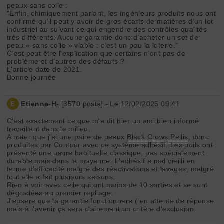
peaux sans colle :
"Enfin, chimiquement parlant, les ingénieurs produits nous ont
confirmé qu’il peut y avoir de gros écarts de matières d’un lot
industriel au suivant ce qui engendre des contrôles qualités
très différents. Aucune garantie donc d’acheter un set de
peau « sans colle » viable : c’est un peu la loterie."
C'est peut être l'explication que certains n'ont pas de
problème et d'autres des défauts ?
L'article date de 2021.
Bonne journée
E
Etienne-H-
[
3570
posts] - Le 12/02/2025 09:41
C'est exactement ce que m'a dit hier un ami bien informé
travaillant dans le milieu.
A noter que j'ai une paire de peaux
Black Crows Pellis
, donc
produites par Contour avec ce système adhésif. Les poils ont
présenté une usure habituelle classique, pas spécialement
durable mais dans la moyenne. L'adhésif a mal vieilli en
terme d'efficacité malgré des réactivations et lavages, malgré
tout elle a fait plusieurs saisons.
Rien à voir avec celle qui ont moins de 10 sorties et se sont
dégradées au premier repliage.
J'epsere que la garantie fonctionnera ( en attente de réponse
mais à l'avenir ça sera clairement un critère d'exclusion.