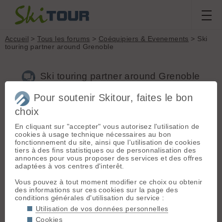
Accueil
>
Tous les forums
>
Coéquipiers & Evenements
> Ski
touring partner around Grenoble
Ski touring partner around Grenoble
Pour soutenir Skitour, faites le bon
Nouveau sujet
Voir tous les sujets
Chercher
Archives
choix
katharina.schreiner
[
3
posts] - Le 06/09/2024 18:21
En cliquant sur "accepter" vous autorisez l'utilisation de
cookies à usage technique nécessaires au bon
Hello, I'm Katharina, 24 years old, and I am currently doing
fonctionnement du site, ainsi que l'utilisation de cookies
my PhD in Grenoble. I have been here on and off for more
tiers à des fins statistiques ou de personnalisation des
than two years now, but will spend the whole winter and
annonces pour vous proposer des services et des offres
spring 2025 in and around Grenoble, and I am looking for
adaptées à vos centres d'interêt.
people to go skitouring with! I would be interested in doing
single/half day trips during the week occasionally, and maybe
Vous pouvez à tout moment modifier ce choix ou obtenir
longer tours on the weekend, also multiple days. I have a car
des informations sur ces cookies sur la page des
and would be open also for trips to the Ecrins or Haute
conditions générales d'utilisation du service :
Savoie! :)
Utilisation de vos données personnelles
Cookies