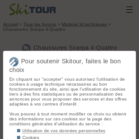
Accueil
>
Tous les forums
>
Matériel & techniques
>
Chaussures Scarpa 4-Quattro
Chaussures Scarpa 4-Quattro
Pour soutenir Skitour, faites le bon
Nouveau sujet
Voir tous les sujets
Chercher
Archives
choix
liliouns
[
52
posts] - Le 20/02/2023 20:11
En cliquant sur "accepter" vous autorisez l'utilisation de
cookies à usage technique nécessaires au bon
Un retour terrain sur la dernière Scarpa 4-Quattro SL.
fonctionnement du site, ainsi que l'utilisation de cookies
Une chaussure présentée comme une pompe de freerando
tiers à des fins statistiques ou de personnalisation des
mais qui pourrait en séduire plus d'un pour être une pompe
annonces pour vous proposer des services et des offres
de rando de tous les jours.
adaptées à vos centres d'interêt.
test à retrouver sur ce lien : h**ps://www.ski-
Vous pouvez à tout moment modifier ce choix ou obtenir
libre.com/testmateriel/test-scarpa-4-quattro-sl-xt-freerando-
des informations sur ces cookies sur la page des
ski-touring/
conditions générales d'utilisation du service :
Utilisation de vos données personnelles
LES DUMOURS
[
12
posts] - Le 21/02/2023 09:45
Cookies