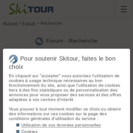
Accueil
>
Forum
> Recherche
Forum - Recherche
Pour soutenir Skitour, faites le bon
Nouveau sujet
|
Voir tous les sujets
choix
23 résultats
En cliquant sur "accepter" vous autorisez l'utilisation de
1.
Chaussures Scarpa 4-Quattro
(DynoArno le 23.02.2023 à
cookies à usage technique nécessaires au bon
08:12)
fonctionnement du site, ainsi que l'utilisation de cookies
tiers à des fins statistiques ou de personnalisation des
Bonjour. J'ai réussi à essayer ces pompes sur un week-end, en
annonces pour vous proposer des services et des offres
couloir et sur piste. C'est une excellente chaussure de ski, qui
adaptées à vos centres d'interêt.
reste un poil lourde pour une utilisation exclusive rando.
Encore un petit effort sur le poids, et Scarpa nous sortira...
Vous pouvez à tout moment modifier ce choix ou obtenir
des informations sur ces cookies sur la page des
2.
Cherche infos Aiguille d'Argentière
(DynoArno le
conditions générales d'utilisation du service :
18.04.2018 à 09:31)
Utilisation de vos données personnelles
Salut, Tous les glaciers du bassin d'Argentière sont bien
Cookies