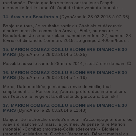
randonnée. Reste que les stations ont toujours l'esprit
mercantile fertile lorsqu'il s'agit de faire venir du touriste....
14.
Aravis ou Beaufortain
(DynoArno le 23.02.2015 à 07:36)
Bonjour à tous, Je souhaite sortir du Chablais et découvrir
d'autres massifs, comme les Aravis, l'Etale, ou encore le
Beaufortain. Je serai sur place samedi vendredi 27, samedi 28
février et dimanche 1er mars 2015. Je grimpe à 400 m/heur...
15.
MARION COMBAZ COILLU BLONNIERE DIMANCHE 30
MARS
(DynoArno le 28.03.2014 à 10:25)
Possible aussi le samedi 29 mars 2014, c'est à dire demain. 😉
16.
MARION COMBAZ COILLU BLONNIERE DIMANCHE 30
MARS
(DynoArno le 26.03.2014 à 17:19)
Merci, Date modifiée, je n'ai pas envie de vieillir, tout
simplement...... Par contre, j'aurais préféré des informations
sur l'état de la neige et la difficulté du parcours. Bon ski!
17.
MARION COMBAZ COILLU BLONNIERE DIMANCHE 30
MARS
(DynoArno le 25.03.2014 à 11:48)
Bonjour, Je recherche quelqu'un pour m'accompagner dans les
Aravis dimanche 30 mars, la journée. Je pense faire Marion
(montée) -Combaz (montée)-Coillu (descente) - Blonière
(montée) et Marion ou Clocher (descente). Départ matinal du