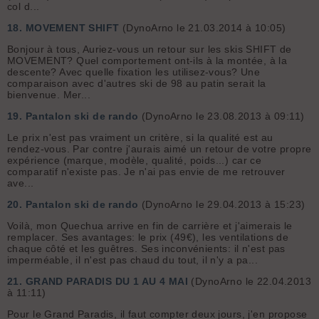
col d...
18.
MOVEMENT SHIFT
(DynoArno le 21.03.2014 à 10:05)
Bonjour à tous, Auriez-vous un retour sur les skis SHIFT de
MOVEMENT? Quel comportement ont-ils à la montée, à la
descente? Avec quelle fixation les utilisez-vous? Une
comparaison avec d'autres ski de 98 au patin serait la
bienvenue. Mer...
19.
Pantalon ski de rando
(DynoArno le 23.08.2013 à 09:11)
Le prix n'est pas vraiment un critère, si la qualité est au
rendez-vous. Par contre j'aurais aimé un retour de votre propre
expérience (marque, modèle, qualité, poids...) car ce
comparatif n'existe pas. Je n'ai pas envie de me retrouver
ave...
20.
Pantalon ski de rando
(DynoArno le 29.04.2013 à 15:23)
Voilà, mon Quechua arrive en fin de carrière et j'aimerais le
remplacer. Ses avantages: le prix (49€), les ventilations de
chaque côté et les guêtres. Ses inconvénients: il n'est pas
imperméable, il n'est pas chaud du tout, il n'y a pa...
21.
GRAND PARADIS DU 1 AU 4 MAI
(DynoArno le 22.04.2013
à 11:11)
Pour le Grand Paradis, il faut compter deux jours, j'en propose