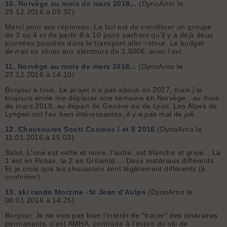
10.
Norvège au mois de mars 2018...
(DynoArno le
29.12.2016 à 09:32)
Merci pour vos réponses. Le but est de constituer un groupe
de 3 ou 4 et de partir 8 à 10 jours sachant qu'il y a déjà deux
journées passées dans le transport aller-retour. Le budget
devrait se situer aux alentours de 1.500€, avec l'avi...
11.
Norvège au mois de mars 2018...
(DynoArno le
27.12.2016 à 14:10)
Bonjour à tous, Le projet n'a pas abouti en 2017, mais j'ai
toujours envie me déplacer une semaine en Norvège , au mois
de mars 2018, au départ de Genève ou de Lyon. Les Alpes de
Lyngen ont l'air bien intéressantes, il y a pas mal de joli...
12.
Chaussures Scott Cosmos I et II 2016
(DynoArno le
11.01.2016 à 15:03)
Salut, L'une est verte et noire, l'autre, est blanche et grise... La
1 est en Pebax, la 2 en Grilamid.... Deux matériaux différents.
Et je crois que les chaussons sont légèrement différents (à
confirmer).
13.
ski rando Morzine -St Jean d'Aulps
(DynoArno le
08.01.2016 à 14:25)
Bonjour, Je ne vois pas bien l'intérêt de "tracer" des itinéraires
permanents, c'est AMHA, contraire à l'esprit du ski de