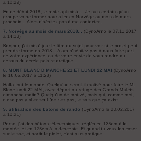
à 10:29)
En ce début 2018, je reste optimiste... Je suis certain qu'un
groupe va se former pour aller en Norvège au mois de mars
prochain... Alors n'hésitez pas à me contacter...
7.
Norvège au mois de mars 2018...
(DynoArno le 07.11.2017
à 14:13)
Bonjour, j'ai mis à jour le titre du sujet pour voir si le projet peut
prendre forme en 2018... Alors n'hésitez pas à nous faire part
de votre expérience, ou de votre envie de vous rendre au
dessus du cercle polaire arctique...
8.
MONT BLANC DIMANCHE 21 ET LUNDI 22 MAI
(DynoArno
le 18.05.2017 à 11:28)
Hallo tout le monde, Quelqu'un serait-il motivé pour faire le Mt
Blanc lundi 22 MAI, avec départ au refuge des Grands Mulets
dimanche matin? Quelqu'un de motivé, mais qui, comme moi,
n'ose pas y aller seul (ne riez pas, je sais que ça exist...
9.
utilisation des batons de rando
(DynoArno le 20.02.2017
à 10:21)
Perso, j'ai des bâtons télescopiques, réglés en 135cm à la
montée, et en 125cm à la descente. Et quand tu veux les caser
sur le sac, et sortir le piolet, c'est plus pratique.