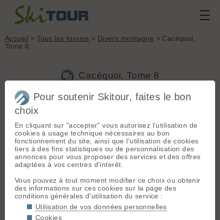
Accueil
>
Tous les forums
>
Divers montagne
> Cacéquoi,
Tome 8
Cacéquoi, Tome 8
Pour soutenir Skitour, faites le bon
choix
Aller à la page :
Précédente
1
...
395
396
397
398
399
400
401
...
453
Suivante
En cliquant sur "accepter" vous autorisez l'utilisation de
cookies à usage technique nécessaires au bon
Nouveau sujet
Voir tous les sujets
Chercher
Archives
fonctionnement du site, ainsi que l'utilisation de cookies
Aurelynx
[
1121
posts] - Le 20/06/2025 20:19
tiers à des fins statistiques ou de personnalisation des
annonces pour vous proposer des services et des offres
cyrilleb a dit :
adaptées à vos centres d'interêt.
On ne serait pas vers les lacs de la tempête, en
Vous pouvez à tout moment modifier ce choix ou obtenir
regardant vers le Comborsier
des informations sur ces cookies sur la page des
conditions générales d'utilisation du service :
oui... et du coup le nom de ce lac (qui n'est pas un des lacs
de le Tempête) ? 😄
Utilisation de vos données personnelles
Cookies