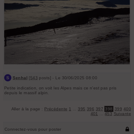
S
Senhal
[
543
posts] - Le 30/06/2025 08:00
Petite indication, on voit les Alpes mais ce n'est pas pris
depuis le massif alpin.
Aller à la page :
Précédente
1
...
395
396
397
398
399
400
401
...
453
Suivante
Connectez-vous pour poster