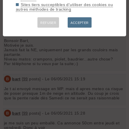
Sites tiers succeptibles d'utiliser des cookies ou
Bonsoir
autres méthodes de tracking
je cherche quelqu un pour la NE de la grande Casse samedi
si qqun est motivé 😉
REFUSER
ACCEPTER
Fanny73*
[
4
posts] - Le 05/05/2021 21:46
Bonsoir Bart,
Motivée je suis.
Jamais fait la NE, uniquement par les grands couloirs mais
partante.
Niveau matos: crampons, piolet, baudrier...autre chose?
Par téléphone si tu veux par la suite;-)
B
bart
[
99
posts] - Le 06/05/2021 15:19
Je t ai envoyé message en MP. mais d apres meteo ca risque
de poser presque 1m de neige en altitude. Du coup je crois
que la pente raide dès Samedi ce ne serait pas raisonnable
B
bart
[
99
posts] - Le 06/05/2021 15:28
je me suis un peu emballé. Ca annonce 50cm entre jeudi et
vendredi. Donc à voir