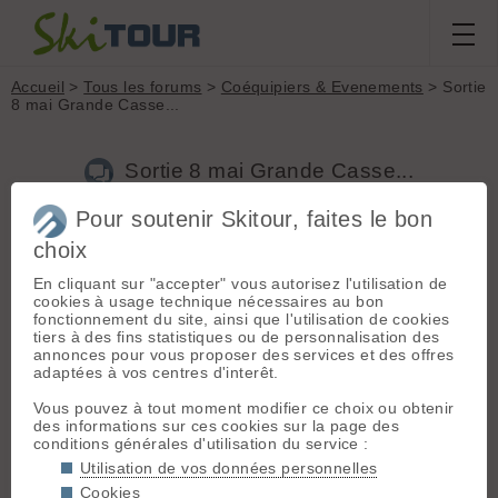
Accueil
>
Tous les forums
>
Coéquipiers & Evenements
> Sortie
8 mai Grande Casse...
Sortie 8 mai Grande Casse...
Pour soutenir Skitour, faites le bon
Nouveau sujet
Voir tous les sujets
Chercher
Archives
choix
Fanny73*
[
4
posts] - Le 05/05/2021 13:57
En cliquant sur "accepter" vous autorisez l'utilisation de
cookies à usage technique nécessaires au bon
Bonjour à tous,
fonctionnement du site, ainsi que l'utilisation de cookies
Nouvelle sur le site mais pas sur les skis, je suis motivée pour
tiers à des fins statistiques ou de personnalisation des
une sortie ce samedi 8 mai pour le Charvin (si conditions
annonces pour vous proposer des services et des offres
d'enneigement suffisante???) ou la Grande Casse
adaptées à vos centres d'interêt.
(préférence).
Si ca vous tente, je cherche coéquipier(e)s pour cette sortie.
Vous pouvez à tout moment modifier ce choix ou obtenir
Pas un grand rythme (600-700m/h), pas une grande tchatche,
des informations sur ces cookies sur la page des
mais juste un plaisir à partager en montagne! 🤩
conditions générales d'utilisation du service :
Utilisation de vos données personnelles
Cookies
B
bart
[
99
posts] - Le 05/05/2021 20:30