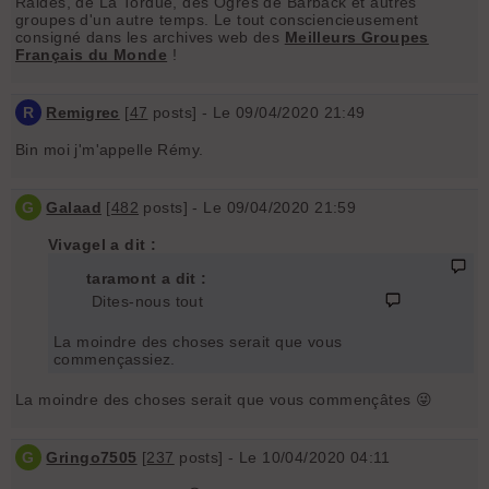
Raides, de La Tordue, des Ogres de Barback et autres
groupes d'un autre temps. Le tout consciencieusement
consigné dans les archives web des
Meilleurs Groupes
Français du Monde
!
R
Remigrec
[
47
posts] - Le 09/04/2020 21:49
Bin moi j'm'appelle Rémy.
G
Galaad
[
482
posts] - Le 09/04/2020 21:59
Vivagel a dit :
taramont a dit :
Dites-nous tout
La moindre des choses serait que vous
commençassiez.
La moindre des choses serait que vous commençâtes 😜
G
Gringo7505
[
237
posts] - Le 10/04/2020 04:11