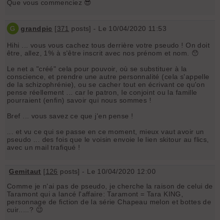
Que vous commenciez 😎
G
grandpic
[
371
posts] - Le 10/04/2020 11:53
Hihi ... vous vous cachez tous derrière votre pseudo ! On doit
être, allez, 1% à s'être inscrit avec nos prénom et nom. 😯
Le net a "créé" cela pour pouvoir, où se substituer à la
conscience, et prendre une autre personnalité (cela s'appelle
de la schizophrénie), ou se cacher tout en écrivant ce qu'on
pense réellement ... car le patron, le conjoint ou la famille
pourraient (enfin) savoir qui nous sommes !
Bref ... vous savez ce que j'en pense !
... et vu ce qui se passe en ce moment, mieux vaut avoir un
pseudo ... des fois que le voisin envoie le lien skitour au flics,
avec un mail trafiqué !
Gemitaut
[
126
posts] - Le 10/04/2020 12:00
Comme je n'ai pas de pseudo, je cherche la raison de celui de
Taramont qui a lancé l'affaire: Taramont = Tara KING,
personnage de fiction de la série Chapeau melon et bottes de
cuir.....? 😉