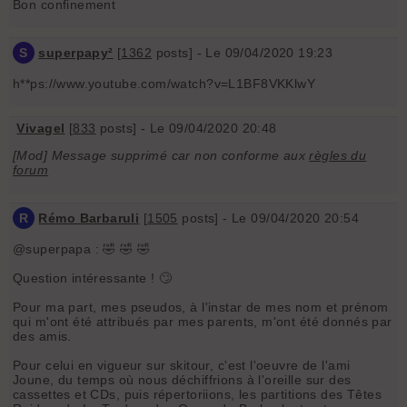
Bon confinement
S
superpapy²
[
1362
posts] - Le 09/04/2020 19:23
h**ps://www.youtube.com/watch?v=L1BF8VKKlwY
Vivagel
[
833
posts] - Le 09/04/2020 20:48
[Mod] Message supprimé car non conforme aux
règles du
forum
R
Rémo Barbaruli
[
1505
posts] - Le 09/04/2020 20:54
@superpapa : 🤣 🤣 🤣
Question intéressante ! 🙄
Pour ma part, mes pseudos, à l'instar de mes nom et prénom
qui m'ont été attribués par mes parents, m'ont été donnés par
des amis.
Pour celui en vigueur sur skitour, c'est l'oeuvre de l'ami
Joune, du temps où nous déchiffrions à l'oreille sur des
cassettes et CDs, puis répertoriions, les partitions des Têtes