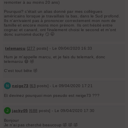
remonter à au moins 20 ans)
Pourquoi? c'était un alias donné par mes collègues
américains lorsque je travaillais la bas, dans le Sud profond.
Ils n'arrivaient pas à prononcer correctement mon nom de
famille et encore moins mon prénom. Ils ont hésité entre
cognac et canard, ont finalement choisi le second et m'ont
donc surnomé ducky 🙄 🤭
telemarcu
[
277
posts] - Le 09/04/2020 16:33
Hum je m'appelle marcu, et je fais du telemark, donc
telemarcu 😄 🤣
C'est tout bête 🤣
N
neige73
[
63
posts] - Le 09/04/2020 17:21
Et devinez pourquoi mon pseudo est neige73 ???
J
jacky05
[
688
posts] - Le 09/04/2020 17:30
Bonjour
Je n'ai pas cherché beaucoup 🤣 🤣 🤣