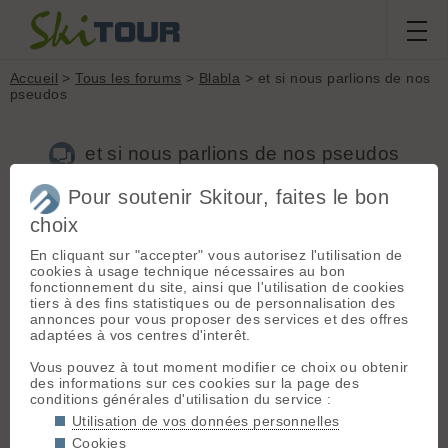
Accueil
>
Tous les forums
>
Blabla
> et si nous parlions de nos
pseudos
et si nous parlions de nos pseudos
Pour soutenir Skitour, faites le bon
choix
Aller à la page :
1
2
3
Suivante
En cliquant sur "accepter" vous autorisez l'utilisation de
Nouveau sujet
Voir tous les sujets
Chercher
Archives
cookies à usage technique nécessaires au bon
fonctionnement du site, ainsi que l'utilisation de cookies
T
taramont
[
247
posts] - Le 09/04/2020 14:16
tiers à des fins statistiques ou de personnalisation des
annonces pour vous proposer des services et des offres
Bientôt, de pseudo, nous n'en aurons plus besoin
adaptées à vos centres d'interêt.
Nous ne reconnaîtrons même plus notre voisin
Cheveux longs et capitons
Vous pouvez à tout moment modifier ce choix ou obtenir
Font un carton.
des informations sur ces cookies sur la page des
Alors, dévoilons
conditions générales d'utilisation du service :
Les arcanes de notre imagination
Pourquoi celui-ci plutôt qu'un autre ?
Utilisation de vos données personnelles
Pourquoi pas un autre plutôt que celui-ci ?
Cookies