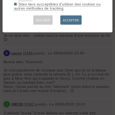
Voudriez-vous nous le dire ici ?
Sites tiers succeptibles d'utiliser des cookies ou
Dites-nous tout, sauf les secrets
autres méthodes de tracking
Que je vous encourage à bien garder.
A vous !
REFUSER
ACCEPTER
1
100T
[
31
posts] - Le 09/04/2020 15:18
Je ne dirai rien....même sous la menace d'une enclume de fer
😉
S
savoy
[
1446
posts] - Le 09/04/2020 15:40
Bonne idée, Taramont!
Je suis passionné de musique jazz (bien que je ne pratique
plus guère, mais j'attends la retraite 😉 ). Or, il y a un club de
jazz à New-York qui s'appelle le Savoy. Comme j'habite en
Savoie, ça tombait bien, non?
Sinon, j'avais pensé au mot "telemark" inclus dans le pseudo,
mais je n'avais rien trouvé d'original... 😯
J
JMC63
[
1562
posts] - Le 09/04/2020 16:03
J'utilisais "ducky" à mes débuts sur internet (cela doit