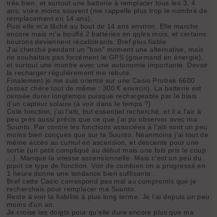
très bien, et surtout une batterie à remplacer tous les 3, 4
ans, voire moins souvent (me rappelle plus trop le nombre de
remplacement en 14 ans).
Puis elle m'a lâché au bout de 14 ans environ. Elle marche
encore mais m'a bouffé 2 batteries en qqles mois, et certains
boutons deviennent récalcitrants. Bref plus fiable.
J'ai cherché pendant un "bon" moment une alternative, mais
ne souhaitais pas forcément le GPS (gourmand en énergie),
et surtout une montre avec une autonomie importante. Devoir
la recharger régulièrement me rebute.
Finalement je me suis orienté sur une Casio Protrek 6600
(assez chère tout de même : 300 € environ). La batterie est
censée durer longtemps puisque rechargeable par le biais
d'un capteur solaire (à voir dans le temps ?).
Coté fonction, j'ai l'alti, but essentiel recherché, et il a l'air à
peu près aussi précis que ce que j'ai pu observer avec ma
Suunto. Par contre les fonctions associées à l'alti sont un peu
moins bien conçues que sur la Suunto. Néanmoins j'ai tout de
même accès au cumul en ascension, et descente pour une
sortie (un petit compliqué au début mais une fois pris le coup
...). Manque la vitesse ascensionnelle. Mais c'est un peu du
pipot ce type de fonction. Voir de combien on a progressé en
1 heure donne une tendance bien suffisante.
Bref cette Casio correspond pas mal au compromis que je
recherchais pour remplacer ma Suunto.
Reste à voir la fiabilité à plus long terme. Je l'ai depuis un peu
moins d'un an.
Je croise les doigts pour qu'elle dure encore plus que ma