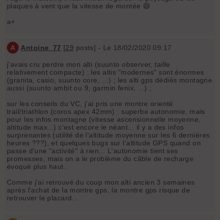
plaques à vent que la vitesse de montée 😄
a+
A
Antoine_77
[
29
posts] - Le 18/02/2020 09:17
j'avais cru perdre mon alti (suunto observer, taille
relativement compacte) ; les altis "modernes" sont énormes
(granita, casio, suunto core, ...) ; les alti gps dédiés montagne
aussi (suunto ambit ou 9, garmin fenix, ...) ;
sur les conseils du VC, j'ai pris une montre orienté
trail/triathlon (coros apex 42mm) : superbe autonomie, mais
pour les infos montagne (vitesse ascensionnelle moyenne,
altitude max...) c'est encore le néant... il y a des infos
surprenantes (utilité de l'altitude moyenne sur les 6 dernières
heures ???), et quelques bugs sur l'altitude GPS quand on
passe d'une "activité" à rien... L'autonomie tient ses
promesses, mais on a le problème du câble de recharge
évoqué plus haut..
Comme j'ai retrouvé du coup mon alti ancien 3 semaines
après l'achat de la montre gps, la montre gps risque de
retrouver le placard...