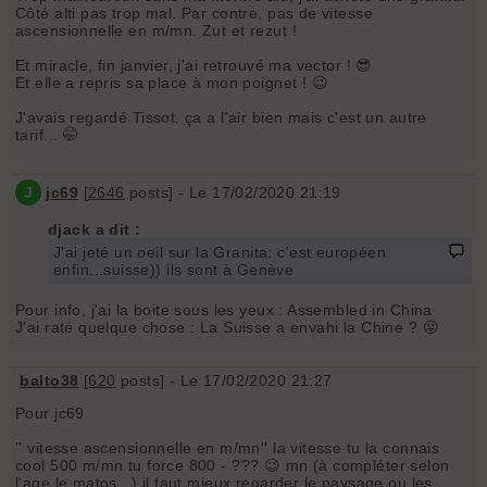
Côté alti pas trop mal. Par contre, pas de vitesse
ascensionnelle en m/mn. Zut et rezut !
Et miracle, fin janvier, j'ai retrouvé ma vector ! 😎
Et elle a repris sa place à mon poignet ! 😉
J'avais regardé Tissot. ça a l'air bien mais c'est un autre
tarif... 🤭
J
jc69
[
2646
posts] - Le 17/02/2020 21:19
djack a dit :
J'ai jeté un oeil sur la Granita: c'est européen
enfin...suisse)) ils sont à Genève
Pour info, j'ai la boite sous les yeux : Assembled in China
J'ai raté quelque chose : La Suisse a envahi la Chine ? 😜
balto38
[
620
posts] - Le 17/02/2020 21:27
Pour jc69
'' vitesse ascensionnelle en m/mn'' la vitesse tu la connais
cool 500 m/mn tu force 800 - ??? 😉 mn (à compléter selon
l'age le matos...) il faut mieux regarder le paysage ou les