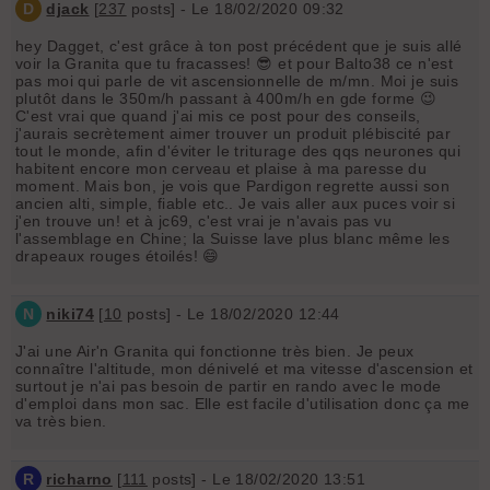
D
djack
[
237
posts] - Le 18/02/2020 09:32
hey Dagget, c'est grâce à ton post précédent que je suis allé
voir la Granita que tu fracasses! 😎 et pour Balto38 ce n'est
pas moi qui parle de vit ascensionnelle de m/mn. Moi je suis
plutôt dans le 350m/h passant à 400m/h en gde forme 😉
C'est vrai que quand j'ai mis ce post pour des conseils,
j'aurais secrètement aimer trouver un produit plébiscité par
tout le monde, afin d'éviter le triturage des qqs neurones qui
habitent encore mon cerveau et plaise à ma paresse du
moment. Mais bon, je vois que Pardigon regrette aussi son
ancien alti, simple, fiable etc.. Je vais aller aux puces voir si
j'en trouve un! et à jc69, c'est vrai je n'avais pas vu
l'assemblage en Chine; la Suisse lave plus blanc même les
drapeaux rouges étoilés! 😄
N
niki74
[
10
posts] - Le 18/02/2020 12:44
J'ai une Air'n Granita qui fonctionne très bien. Je peux
connaître l'altitude, mon dénivelé et ma vitesse d'ascension et
surtout je n'ai pas besoin de partir en rando avec le mode
d'emploi dans mon sac. Elle est facile d'utilisation donc ça me
va très bien.
R
richarno
[
111
posts] - Le 18/02/2020 13:51