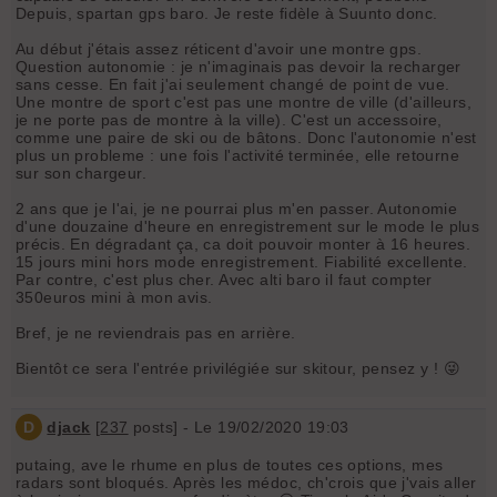
Depuis, spartan gps baro. Je reste fidèle à Suunto donc.
Au début j'étais assez réticent d'avoir une montre gps.
Question autonomie : je n'imaginais pas devoir la recharger
sans cesse. En fait j'ai seulement changé de point de vue.
Une montre de sport c'est pas une montre de ville (d'ailleurs,
je ne porte pas de montre à la ville). C'est un accessoire,
comme une paire de ski ou de bâtons. Donc l'autonomie n'est
plus un probleme : une fois l'activité terminée, elle retourne
sur son chargeur.
2 ans que je l'ai, je ne pourrai plus m'en passer. Autonomie
d'une douzaine d'heure en enregistrement sur le mode le plus
précis. En dégradant ça, ca doit pouvoir monter à 16 heures.
15 jours mini hors mode enregistrement. Fiabilité excellente.
Par contre, c'est plus cher. Avec alti baro il faut compter
350euros mini à mon avis.
Bref, je ne reviendrais pas en arrière.
Bientôt ce sera l'entrée privilégiée sur skitour, pensez y ! 😜
D
djack
[
237
posts] - Le 19/02/2020 19:03
putaing, ave le rhume en plus de toutes ces options, mes
radars sont bloqués. Après les médoc, ch'crois que j'vais aller