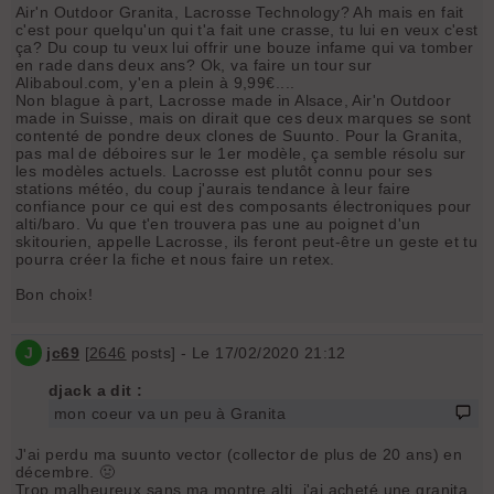
Air'n Outdoor Granita, Lacrosse Technology? Ah mais en fait
c'est pour quelqu'un qui t'a fait une crasse, tu lui en veux c'est
ça? Du coup tu veux lui offrir une bouze infame qui va tomber
en rade dans deux ans? Ok, va faire un tour sur
Alibaboul.com, y'en a plein à 9,99€....
Non blague à part, Lacrosse made in Alsace, Air'n Outdoor
made in Suisse, mais on dirait que ces deux marques se sont
contenté de pondre deux clones de Suunto. Pour la Granita,
pas mal de déboires sur le 1er modèle, ça semble résolu sur
les modèles actuels. Lacrosse est plutôt connu pour ses
stations météo, du coup j'aurais tendance à leur faire
confiance pour ce qui est des composants électroniques pour
alti/baro. Vu que t'en trouvera pas une au poignet d'un
skitourien, appelle Lacrosse, ils feront peut-être un geste et tu
pourra créer la fiche et nous faire un retex.
Bon choix!
J
jc69
[
2646
posts] - Le 17/02/2020 21:12
djack a dit :
mon coeur va un peu à Granita
J'ai perdu ma suunto vector (collector de plus de 20 ans) en
décembre. 🤢
Trop malheureux sans ma montre alti, j'ai acheté une granita.