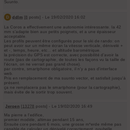
Suunto.
D
ddlm
[
8
posts] - Le 19/02/2020 16:02
La Coros a effectivement une autonomie intéressante. la 42
mm s'adapte bien aux petits poignets, et a une épaisseur
acceptable.
Les profils peuvent être configurés pour le ski de rando: on
peut avoir sur un même écran la vitesse verticale, dénivelé +
et -, temps, heure, etc... et altitude barométrique.
la précision du GPS est correcte, avec possibilité d'avoir la
route (pas de cartographie, de toutes les façons vu la taille de
l'écran, on ne verrait pas grand chose).
par contre, smartphone obligatoire, il n'y a pas d'interface
web.
Pris en remplacement de ma suunto vector, et satisfait jusqu'à
présent.
ça ne remplacera pas le smartphone (pour la cartographie),
mais évite de le sortir trop souvent.
Jeroen
[
13278
posts] - Le 19/02/2020 16:49
Ma pierre a l'edifice,
premier modèle, altimax pendant 15 ans,
Ensuite core pendant 6 mois, une grosse m*erde même pas
capable de calculer un dénivelé correctement, poubelle