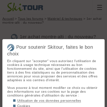
Accueil
>
Tous les forums
>
Matériel & techniques
> 1er achat
montre-alti : du nouveau?
1er achat montre-alti : du nouveau?
Pour soutenir Skitour, faites le bon
choix
Aller à la page :
Précédente
1
2
3
Suivante
En cliquant sur "accepter" vous autorisez l'utilisation de
Nouveau sujet
Voir tous les sujets
Chercher
Archives
cookies à usage technique nécessaires au bon
davidl
[
565
posts] - Le 17/02/2020 19:12
fonctionnement du site, ainsi que l'utilisation de cookies
tiers à des fins statistiques ou de personnalisation des
djack a dit :
annonces pour vous proposer des services et des offres
adaptées à vos centres d'interêt.
la crosse"
Vous pouvez à tout moment modifier ce choix ou obtenir
J'en ai une vieille, d'un modèle qui ne se fait plus depuis 5-7
des informations sur ces cookies sur la page des
ans.
conditions générales d'utilisation du service :
Au niveau fiabilité des mesures, c'est équivalent à suunto
(après quelques mesures avec des copains). La pile tient 2
Utilisation de vos données personnelles
ans environ et se change soit même. Je m'en sers d'abord
Cookies