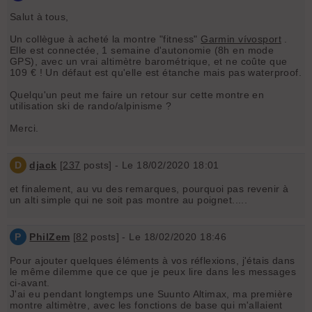
Salut à tous,
Un collègue à acheté la montre "fitness"
Garmin vívosport
.
Elle est connectée, 1 semaine d'autonomie (8h en mode
GPS), avec un vrai altimètre barométrique, et ne coûte que
109 € ! Un défaut est qu'elle est étanche mais pas waterproof.
Quelqu'un peut me faire un retour sur cette montre en
utilisation ski de rando/alpinisme ?
Merci.
D
djack
[
237
posts] - Le 18/02/2020 18:01
et finalement, au vu des remarques, pourquoi pas revenir à
un alti simple qui ne soit pas montre au poignet.....
P
PhilZem
[
82
posts] - Le 18/02/2020 18:46
Pour ajouter quelques éléments à vos réflexions, j'étais dans
le même dilemme que ce que je peux lire dans les messages
ci-avant.
J'ai eu pendant longtemps une Suunto Altimax, ma première
montre altimètre, avec les fonctions de base qui m'allaient