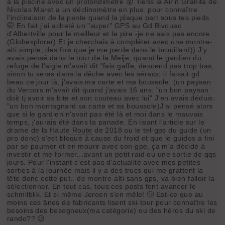
à la piscine avec un profondimètre 😮 Tiens la Air'n Granita de
Nicolas Maret a un déclinomètre en plus: pour connaître
l'inclinaison de la pente quand la plaque part sous tes pieds
🤭 En fait j'ai acheté un "super" GPS au Gd Bivouac
d'Albertville pour le meilleur et le pire -je ne sais pas encore...
(Globexplorer) Et je cherchais à compléter avec une montre-
alti simple, des fois que je me perde dans le brouillard)) J'y
avais pensé dans le tour de la Meije, quand le gardien du
refuge de l'aigle m'avait dit "fais gaffe, descend pas trop bas,
sinon tu seras dans la dêche avec les séracs; il faisait gd
beau ce jour là, j'avais ma carte et ma boussole. (un paysan
du Vercors m'avait dit quand j'avais 16 ans: "un bon paysan
doit tj avoir sa bite et son couteau avec lui" J'en avais déduis:
"un bon montagnard sa carte et sa boussole)J'ai pensé alors
que si le gardien n'avait pas été là et moi dans le mauvais
temps, j'aurais été dans la panade. En lisant l'article sur le
drame de la
Haute Route
de 2018 ou le tel-gps du guide (un
pro donc) s'est bloqué à cause du froid et que le guidos a fini
par se paumer et en mourir avec son gpe, ça m'a décidé à
investir et me former...avant un petit raid ou une sortie de qqs
jours. Pour l'instant c'est pas d'actualité avec mes petites
sorties à la journée mais il y a des trucs qui me grattent la
tête donc cette put.. de montre-alti sans gps, va bien falloir la
sélectionner. En tout cas, tous ces posts font avancer le
schmilblik. Et si même Jeroen s'en mêle! 🙄 Est-ce que au
moins ces ânes de fabricants lisent ski-tour pour connaître les
besoins des besogneux(ma catégorie) ou des héros du ski de
rando?? 😉