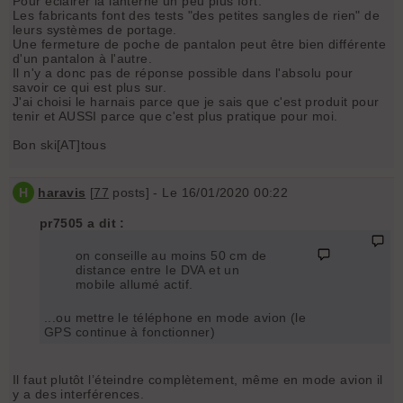
Pour éclairer la lanterne un peu plus fort.
Les fabricants font des tests "des petites sangles de rien" de
leurs systèmes de portage.
Une fermeture de poche de pantalon peut être bien différente
d'un pantalon à l'autre.
Il n'y a donc pas de réponse possible dans l'absolu pour
savoir ce qui est plus sur.
J'ai choisi le harnais parce que je sais que c'est produit pour
tenir et AUSSI parce que c'est plus pratique pour moi.
Bon ski[AT]tous
H
haravis
[
77
posts] - Le 16/01/2020 00:22
pr7505 a dit :
on conseille au moins 50 cm de
distance entre le DVA et un
mobile allumé actif.
...ou mettre le téléphone en mode avion (le
GPS continue à fonctionner)
Il faut plutôt l’éteindre complètement, même en mode avion il
y a des interférences.