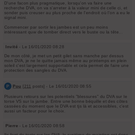
D'une facon plus pragmatique, lorsqu'on va faire une
recherche DVA, on va s'arreter à la valeur mini de celle ci, et
sonder puis creuser au plus proche de l'endroit où l'on a eu le
signal mini.
Commencer par sortir les jambes est un peu moins
intéressant quw de tomber direct vers le buste ou la tête...
Invité
- Le 16/01/2020 08:28
De mon côté, je met un petit gilet sans manche par dessus
mon DVA, je ne le quitte jamais même au printemps en plein
soleil c'est largement supportable et cela permet de faire une
protection des sangles du DVA.
P
Pou
[
211
posts] - Le 16/01/2020 08:55
Plusieurs retours sur les potentiels "blessures" du DVA sur le
torse VS sur la jambe. Entre une bonne béquille et des côtes
cassées du moment que le DVA est tjs là et accessibles, c'est
aussi un facteur pour le choix.
Pierre
- Le 16/01/2020 08:58
Ils font de tests sur les DVA, le système de maintien est donc