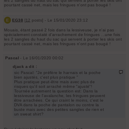
les 2 sangles du haut du sac qui servent à porter les skis ont
pourtant cassé net, mais les fringues n'ont pas bougé !
E
EG38
[
12
posts] - Le 15/01/2020 23:12
Mouais, étant passé 2 fois dans la lessiveuse, je n'ai pas
spécialement constaté d'arrachement de fringues ...une fois
les 2 sangles du haut du sac qui servent à porter les skis ont
pourtant cassé net, mais les fringues n'ont pas bougé !
Pascal
- Le 16/01/2020 00:02
djack a dit :
sic Pascal: "Je préfère le harnais et la poche
bien ajustés, c'est plus pratique "
Plus pratique peut-être mais avec plus de
risques qu'il soit arraché même "ajusté"!
Tournée autrement la question est: Dans la
lessiveuse de l'avalanche, les fringues peuvent
être arrachées. Ce qui craint le moins, c'est le
DVA dans la poche de pantalon ou contre la
buste mais avec des petites sangles de rien et
un sweat shirt?