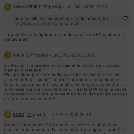
G
Gringo7505
[
237
posts] - Le 15/01/2020 21:53
on conseille au moins 50 cm de distance entre
le DVA et un mobile allumé actif.
...ou mettre le téléphone en mode avion (le GPS continue à
fonctionner)
D
djack
[
237
posts] - Le 15/01/2020 22:02
sic Pascal: "Je préfère le harnais et la poche bien ajustés,
c'est plus pratique "
Plus pratique peut-être mais avec plus de risques qu'il soit
arraché même "ajusté"! Tournée autrement la question est:
Dans la lessiveuse de l'avalanche, les fringues peuvent être
arrachées. Ce qui craint le moins, c'est le DVA dans la poche
de pantalon ou contre la buste mais avec des petites sangles
de rien et un sweat shirt?
E
EG38
[
12
posts] - Le 15/01/2020 23:12
Mouais, étant passé 2 fois dans la lessiveuse, je n'ai pas
spécialement constaté d'arrachement de fringues ...une fois