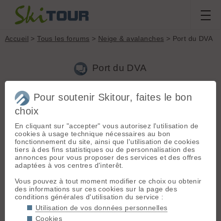
Accueil
>
Tous les forums
>
Neige & avalanches
> Port du DVA
Port du DVA
Pour soutenir Skitour, faites le bon
Aller à la page :
1
2
3
4
Suivante
choix
Nouveau sujet
Voir tous les sujets
Chercher
Archives
En cliquant sur "accepter" vous autorisez l'utilisation de
cookies à usage technique nécessaires au bon
D
djack
[
237
posts] - Le 15/01/2020 19:21
fonctionnement du site, ainsi que l'utilisation de cookies
tiers à des fins statistiques ou de personnalisation des
Ce week-end j'ai discuté avec une encadrante de groupes de
annonces pour vous proposer des services et des offres
ski de rando qui me disait qu'elle préférait mettre le DVA dans
adaptées à vos centres d'interêt.
la poche de son pantalon que sur ou sous le sweat-shirt car,
lors d'une avalanche, et surtout en montée si on est en
Vous pouvez à tout moment modifier ce choix ou obtenir
sweat-shirt (beau temps chaud), les vêtements se font
des informations sur ces cookies sur la page des
arracher et le DVA avec, alors que dans la poche du pantalon,
conditions générales d'utilisation du service :
on a moins de risque que le DVA se fasse arracher. Pour moi,
le raisonnement se tient et je suis prêt à changer de pratique.
Utilisation de vos données personnelles
Qu'en pensez-vous?
Cookies