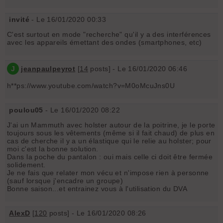
invité
- Le 16/01/2020 00:33
C'est surtout en mode "recherche" qu'il y a des interférences
avec les appareils émettant des ondes (smartphones, etc)
J
jeanpaulpeyrot
[
14
posts] - Le 16/01/2020 06:46
h**ps://www.youtube.com/watch?v=M0oMcuJns0U
poulou05
- Le 16/01/2020 08:22
J'ai un Mammuth avec holster autour de la poitrine, je le porte
toujours sous les vêtements (même si il fait chaud) de plus en
cas de cherche il y a un élastique qui le relie au holster; pour
moi c'est la bonne solution.
Dans la poche du pantalon : oui mais celle ci doit être fermée
solidement.
Je ne fais que relater mon vécu et n'impose rien à personne
(sauf lorsque j'encadre un groupe)
Bonne saison...et entrainez vous à l'utilisation du DVA
AlexD
[
120
posts] - Le 16/01/2020 08:26