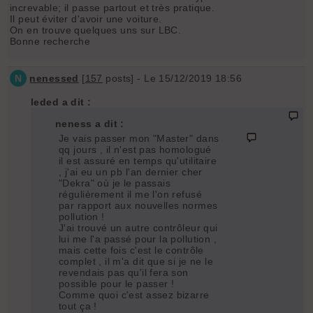
increvable; il passe partout et très pratique.
Il peut éviter d'avoir une voiture.
On en trouve quelques uns sur LBC.
Bonne recherche
N
nenessed
[
157
posts] - Le 15/12/2019 18:56
leded a dit :
neness a dit :
Je vais passer mon "Master" dans
qq jours , il n'est pas homologué
il est assuré en temps qu'utilitaire
, j'ai eu un pb l'an dernier cher
"Dekra" où je le passais
régulièrement il me l'on refusé
par rapport aux nouvelles normes
pollution !
J'ai trouvé un autre contrôleur qui
lui me l'a passé pour la pollution ,
mais cette fois c'est le contrôle
complet , il m'a dit que si je ne le
revendais pas qu'il fera son
possible pour le passer !
Comme quoi c'est assez bizarre
tout ça !