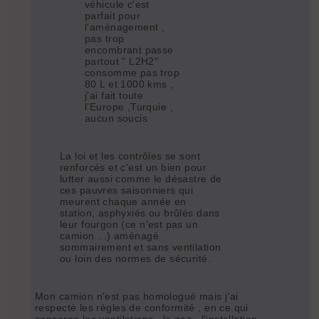
véhicule c'est
parfait pour
l'aménagement ,
pas trop
encombrant passe
partout " L2H2"
consomme pas trop
80 L et 1000 kms ,
j'ai fait toute
l’Europe ,Turquie ,
aucun soucis
La loi et les contrôles se sont
renforcés et c'est un bien pour
lutter aussi comme le désastre de
ces pauvres saisonniers qui
meurent chaque année en
station, asphyxiés ou brûlés dans
leur fourgon (ce n'est pas un
camion ...) aménagé
sommairement et sans ventilation
ou loin des normes de sécurité.
Mon camion n'est pas homologué mais j'ai
respecté les règles de conformité , en ce qui
concerne les ventilations , le gaz , l'installation