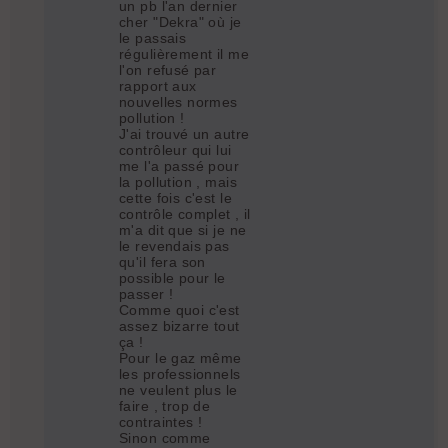
un pb l'an dernier
cher "Dekra" où je
le passais
régulièrement il me
l'on refusé par
rapport aux
nouvelles normes
pollution !
J'ai trouvé un autre
contrôleur qui lui
me l'a passé pour
la pollution , mais
cette fois c'est le
contrôle complet , il
m'a dit que si je ne
le revendais pas
qu'il fera son
possible pour le
passer !
Comme quoi c'est
assez bizarre tout
ça !
Pour le gaz même
les professionnels
ne veulent plus le
faire , trop de
contraintes !
Sinon comme