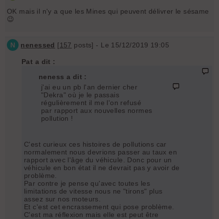
OK mais il n'y a que les Mines qui peuvent délivrer le sésame
😉
N
nenessed
[
157
posts] - Le 15/12/2019 19:05
Pat a dit :
neness a dit :
j'ai eu un pb l'an dernier cher
"Dekra" où je le passais
régulièrement il me l'on refusé
par rapport aux nouvelles normes
pollution !
C'est curieux ces histoires de pollutions car
normalement nous devrions passer au taux en
rapport avec l'âge du véhicule. Donc pour un
véhicule en bon état il ne devrait pas y avoir de
problème.
Par contre je pense qu'avec toutes les
limitations de vitesse nous ne "tirons" plus
assez sur nos moteurs.
Et c'est cet encrassement qui pose problème.
C'est ma réflexion mais elle est peut être