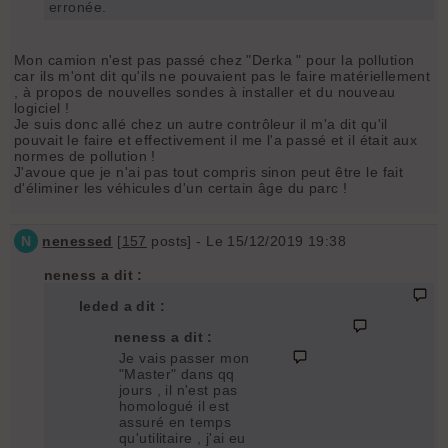
erronée.
Mon camion n'est pas passé chez "Derka " pour la pollution
car ils m'ont dit qu'ils ne pouvaient pas le faire matériellement
, à propos de nouvelles sondes à installer et du nouveau
logiciel !
Je suis donc allé chez un autre contrôleur il m'a dit qu'il
pouvait le faire et effectivement il me l'a passé et il était aux
normes de pollution !
J'avoue que je n'ai pas tout compris sinon peut être le fait
d'éliminer les véhicules d'un certain âge du parc !
N
nenessed
[
157
posts] - Le 15/12/2019 19:38
neness a dit :
leded a dit :
neness a dit :
Je vais passer mon
"Master" dans qq
jours , il n'est pas
homologué il est
assuré en temps
qu'utilitaire , j'ai eu