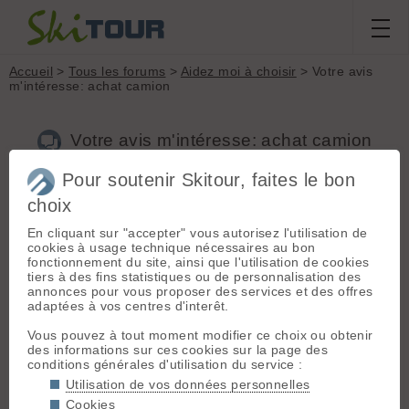
Accueil
>
Tous les forums
>
Aidez moi à choisir
> Votre avis
m'intéresse: achat camion
Votre avis m'intéresse: achat camion
Pour soutenir Skitour, faites le bon
choix
Aller à la page :
Précédente
1
2
3
4
Suivante
En cliquant sur "accepter" vous autorisez l'utilisation de
Nouveau sujet
Voir tous les sujets
Chercher
Archives
cookies à usage technique nécessaires au bon
gniac
- Le 15/12/2019 14:28
fonctionnement du site, ainsi que l'utilisation de cookies
tiers à des fins statistiques ou de personnalisation des
Pat a dit :
annonces pour vous proposer des services et des offres
adaptées à vos centres d'interêt.
C'est curieux ces histoires de pollutions car
normalement nous devrions passer au taux en
Vous pouvez à tout moment modifier ce choix ou obtenir
rapport avec l'âge du véhicule. Donc pour un
des informations sur ces cookies sur la page des
véhicule en bon état il ne devrait pas y avoir de
conditions générales d'utilisation du service :
problème.
Par contre je pense qu'avec toutes les
Utilisation de vos données personnelles
limitations de vitesse nous ne "tirons" plus
Cookies
assez sur nos moteurs.