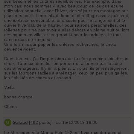
son besoin et les critères rédhibitoires. Par exemple, dans
mon cas, nous sommes 4 avec beaucoup de joujous et une
utilisation annuelle, avec l'hiver, des séjours en montagne sur
plusieurs jours. Il me fallait donc un chauffage assez puissant,
une isolation convenable, une soute pour le rangement et le
quiver hivernal, de la hauteur pour raisons personnelles, des
toilettes pour ne pas avoir à aller dehors en pleine nuit ou lors
des squats en ville, et un grand lit pour les adultes, le tout
sans excès de longueur...
Une fois mis sur papier les critères recherchés, le choix
devient évident.
Dans ton cas, j'ai l'impression que tu n'es pas bien loin de ton
choix. Tu peux identifier un porteur et aller voir par la suite
des aménageurs. Il y en a pleins. En plus, ils te renseigneront
sur les fourgons faciles à aménager, ceux un peu plus galère,
les fiabilités de chacun et consort.
Voilà.
bonne chance.
Clems.
G
Galaad
[
482
posts] - Le 15/12/2019 18:30
Le Mercedes Vito Marco Polo 122 est hyper confortable et