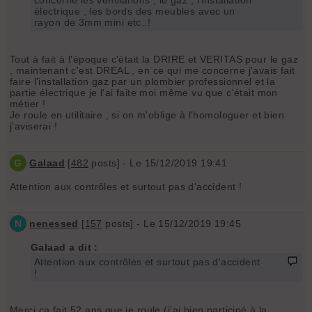
électrique , les bords des meubles avec un
rayon de 3mm mini etc..!
Tout à fait à l'époque c'était la DRIRE et VERITAS pour le gaz
, maintenant c'est DREAL , en ce qui me concerne j'avais fait
faire l'installation gaz par un plombier professionnel et la
partie électrique je l'ai faite moi même vu que c'était mon
métier !
Je roule en utilitaire , si on m'oblige à l'homologuer et bien
j'aviserai !
G
Galaad
[
482
posts] - Le 15/12/2019 19:41
Attention aux contrôles et surtout pas d'accident !
N
nenessed
[
157
posts] - Le 15/12/2019 19:45
Galaad a dit :
Attention aux contrôles et surtout pas d'accident
!
Merci ça fait 52 ans que je roule (j'ai bien participé à la