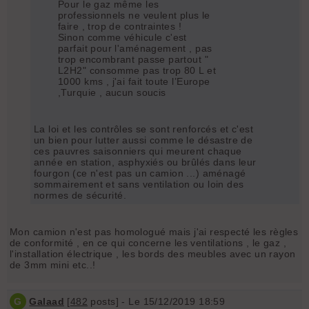
Pour le gaz même les
professionnels ne veulent plus le
faire , trop de contraintes !
Sinon comme véhicule c'est
parfait pour l'aménagement , pas
trop encombrant passe partout "
L2H2" consomme pas trop 80 L et
1000 kms , j'ai fait toute l’Europe
,Turquie , aucun soucis
La loi et les contrôles se sont renforcés et c'est
un bien pour lutter aussi comme le désastre de
ces pauvres saisonniers qui meurent chaque
année en station, asphyxiés ou brûlés dans leur
fourgon (ce n'est pas un camion ...) aménagé
sommairement et sans ventilation ou loin des
normes de sécurité.
Mon camion n'est pas homologué mais j'ai respecté les règles
de conformité , en ce qui concerne les ventilations , le gaz ,
l'installation électrique , les bords des meubles avec un rayon
de 3mm mini etc..!
G
Galaad
[
482
posts] - Le 15/12/2019 18:59