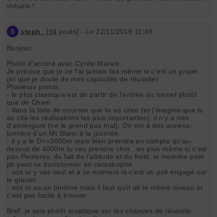
virtuels !
S
steph_
[
94
posts] - Le 22/11/2019 11:49
Bonjour,
Plutôt d'accord avec Cyrille Marais.
Je précise que je ne l'ai jamais fait même si c'est un projet...
(et que je doute de mes capacités de réussite)
Plusieurs points:
- le plus classique est de partir de l'entrée du tunnel plutôt
que de Cham
- dans la liste de courses que tu as citée (et j'imagine que tu
as cité les réalisations les plus importantes), il n'y a rien
d'envergure (ne le prend pas mal). On est à des années-
lumière d'un Mt Blanc à la journée.
- il y a le D+=3600m mais bien prendre en compte qu'au-
dessus de 4000m tu vas prendre cher...en plus même si c'est
pas Peuterey, du fait de l'altitude et du froid; le moindre petit
pb peut se transformer en catastrophe.
- soit tu y vas seul et à ce moment là c'est un poil engagé sur
le glacier
- soit tu as un binôme mais il faut qu'il ait le même niveau et
c'est pas facile à trouver
Bref, je suis plutôt sceptique sur tes chances de réussite