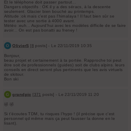
Et le téléphone doit passer partout...
Dangers objectifs : OK il y a des séracs, à la descente
seulement. Glacier bien bouché au printemps.
Altitude :ok mais c'est pas l'himalaya ! Il faut bien sûr se
tester avec une sortie à 4000 avant.
Météo :euh... Aujourd'hui avec les modèles difficile de se faire
avoir... On est pas bonatti au freney !
O
OlivierS
[
8
posts] - Le 22/11/2019 10:35
Bonjour,
beau projet et certainement à ta portée. Rapproche toi peut
être soit de professionnels (guides) soit de clubs alpins. leurs
conseils en direct seront plus pertinents que les avis virtuels
de skitour.
Bon ski
G
grandpic
[
371
posts] - Le 22/11/2019 11:20
🤣 🤣
Si t'écoutes TDM, tu risques l'hypo ! (il précise que c'est
personnel qd même mais ça peut fausser la donne en le
lisant).