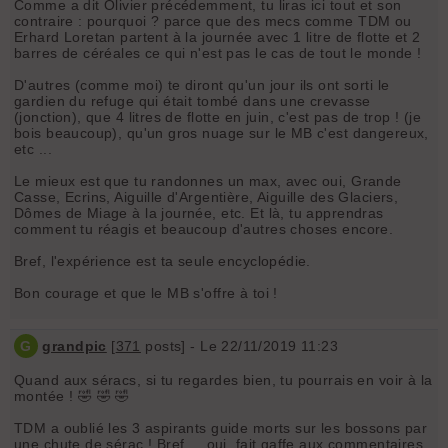
Comme a dit Olivier précédemment, tu liras ici tout et son
contraire : pourquoi ? parce que des mecs comme TDM ou
Erhard Loretan partent à la journée avec 1 litre de flotte et 2
barres de céréales ce qui n'est pas le cas de tout le monde !
D'autres (comme moi) te diront qu'un jour ils ont sorti le
gardien du refuge qui était tombé dans une crevasse
(jonction), que 4 litres de flotte en juin, c'est pas de trop ! (je
bois beaucoup), qu'un gros nuage sur le MB c'est dangereux,
etc ...
Le mieux est que tu randonnes un max, avec oui, Grande
Casse, Ecrins, Aiguille d'Argentière, Aiguille des Glaciers,
Dômes de Miage à la journée, etc. Et là, tu apprendras
comment tu réagis et beaucoup d'autres choses encore.
Bref, l'expérience est ta seule encyclopédie.
Bon courage et que le MB s'offre à toi !
G
grandpic
[
371
posts] - Le 22/11/2019 11:23
Quand aux séracs, si tu regardes bien, tu pourrais en voir à la
montée ! 🤣 🤣 🤣
TDM a oublié les 3 aspirants guide morts sur les bossons par
une chute de sérac ! Bref ... oui, fait gaffe aux commentaires