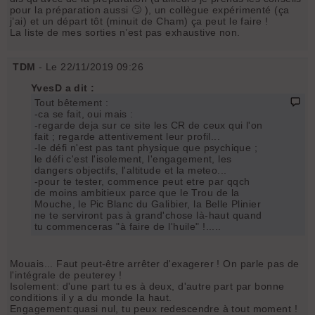
pour la préparation aussi 🙄 ), un collègue expérimenté (ça
j’ai) et un départ tôt (minuit de Cham) ça peut le faire !
La liste de mes sorties n’est pas exhaustive non.
TDM
- Le 22/11/2019 09:26
YvesD a dit :
Tout bêtement :
-ca se fait, oui mais :
-regarde deja sur ce site les CR de ceux qui l'on
fait ; regarde attentivement leur profil...
-le défi n'est pas tant physique que psychique ;
le défi c'est l'isolement, l'engagement, les
dangers objectifs, l'altitude et la meteo...
-pour te tester, commence peut etre par qqch
de moins ambitieux parce que le Trou de la
Mouche, le Pic Blanc du Galibier, la Belle Plinier
ne te serviront pas à grand'chose là-haut quand
tu commenceras "à faire de l'huile" !.....
Mouais... Faut peut-être arrêter d'exagerer ! On parle pas de
l'intégrale de peuterey !
Isolement: d'une part tu es à deux, d'autre part par bonne
conditions il y a du monde la haut.
Engagement:quasi nul, tu peux redescendre à tout moment !