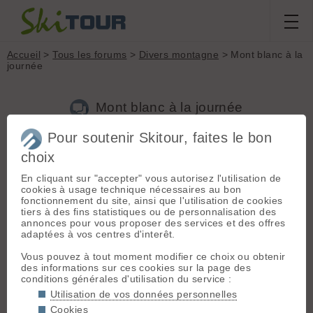
Accueil
>
Tous les forums
>
Divers montagne
> Mont blanc à la
journée
Mont blanc à la journée
Pour soutenir Skitour, faites le bon
choix
Aller à la page :
1
2
Suivante
En cliquant sur "accepter" vous autorisez l'utilisation de
Nouveau sujet
Voir tous les sujets
Chercher
Archives
cookies à usage technique nécessaires au bon
fonctionnement du site, ainsi que l'utilisation de cookies
J
Janobpl
[
5
posts] - Le 22/11/2019 07:49
tiers à des fins statistiques ou de personnalisation des
annonces pour vous proposer des services et des offres
Bonjour à tous,
adaptées à vos centres d'interêt.
bon skieur et assez bon sportif, je me suis lancé le défi de
Vous pouvez à tout moment modifier ce choix ou obtenir
faire le Mont Blanc à ski à la journée depuis Cham!
des informations sur ces cookies sur la page des
conditions générales d'utilisation du service :
J'aimerais donc solliciter les membres du forum ayant déjà
tenté l'expérience, avez-vous des conseils à me donner?
Utilisation de vos données personnelles
Itinéraire: il semble que la voie royale soit la plus indiquée?
Cookies