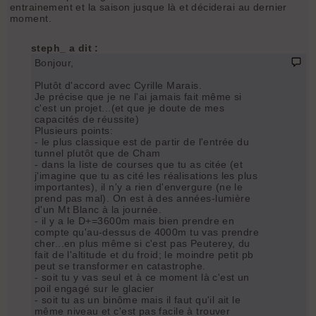
entrainement et la saison jusque là et déciderai au dernier
moment.
steph_ a dit :
Bonjour,
Plutôt d'accord avec Cyrille Marais.
Je précise que je ne l'ai jamais fait même si
c'est un projet...(et que je doute de mes
capacités de réussite)
Plusieurs points:
- le plus classique est de partir de l'entrée du
tunnel plutôt que de Cham
- dans la liste de courses que tu as citée (et
j'imagine que tu as cité les réalisations les plus
importantes), il n'y a rien d'envergure (ne le
prend pas mal). On est à des années-lumière
d'un Mt Blanc à la journée.
- il y a le D+=3600m mais bien prendre en
compte qu'au-dessus de 4000m tu vas prendre
cher...en plus même si c'est pas Peuterey, du
fait de l'altitude et du froid; le moindre petit pb
peut se transformer en catastrophe.
- soit tu y vas seul et à ce moment là c'est un
poil engagé sur le glacier
- soit tu as un binôme mais il faut qu'il ait le
même niveau et c'est pas facile à trouver