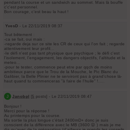
pendant la course et un sandwich au sommet. Mais là bouffe
c'c'est personnel.
Bon courage, c'est beau la haut !
YvesD
- Le 22/11/2019 08:37
Tout bêtement :
-ca se fait, oui mais :
-regarde deja sur ce site les CR de ceux qui l'on fait ; regarde
attentivement leur profil...
-le défi n'est pas tant physique que psychique ; le défi c'est
l'isolement, l'engagement, les dangers objectifs, l'altitude et la
meteo...
-pour te tester, commence peut etre par qqch de moins
ambitieux parce que le Trou de la Mouche, le Pic Blanc du
Galibier, la Belle Plinier ne te serviront pas à grand'chose là-
haut quand tu commenceras "à faire de l'huile" !.....
J
Janobpl
[
5
posts] - Le 22/11/2019 08:47
Bonjour !
Merci pour la réponse !
Au printemps pour la course.
Ma sortie la plus longue c’était 2400mD+ donc je suis
conscient de la différence avec le MB (3600 😮 ) mais je me
dis qu’avec de la préparation (d’ailleurs je prends les conseils