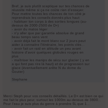
Bref, je suis plutôt sceptique sur tes chances de
réussite même si ça ne coûte rien d'essayer.
Pour mettre toutes les chances de ton côté je
reprendrais les conseils donnés plus haut:
- habituer ton corps à des sorties longues (au-
dessus de 2000-2500 de D+)
- avoir du matos léger
- n'y aller que par garantie absolue de grand
beau temps sans vent
- avoir déjà fait le mont blanc sur 2 jours peut
aider à connaitre l'itinéraire, les points clés...
- avoir fait un raid en altitude un peu avant
histoire d'avoir quelques globules rouges en
plus
- maîtriser les manips de sécu sur glacier ( y en
a qui font pas rire là haut) et de progression sur
glace (éventuellement arête N du dome du
Gouter)
Stephane
Merci Steph pour vos conseils détaillés. Le D+ est bien ce qui
me fait le plus peur, surtout les 1000m au-dessus de 3800...
Pour l'eau je suis plus du genre à prendre 5L que 1...