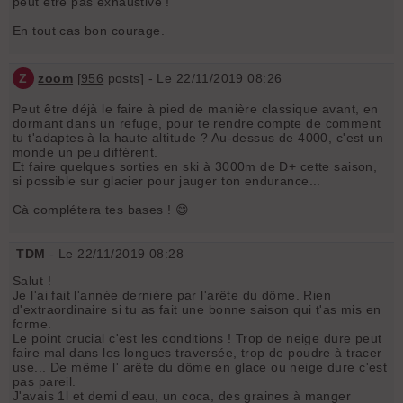
peut être pas exhaustive !
En tout cas bon courage.
Z
zoom
[
956
posts] - Le 22/11/2019 08:26
Peut être déjà le faire à pied de manière classique avant, en
dormant dans un refuge, pour te rendre compte de comment
tu t'adaptes à la haute altitude ? Au-dessus de 4000, c'est un
monde un peu différent.
Et faire quelques sorties en ski à 3000m de D+ cette saison,
si possible sur glacier pour jauger ton endurance...
Cà complétera tes bases ! 😄
TDM
- Le 22/11/2019 08:28
Salut !
Je l'ai fait l'année dernière par l'arête du dôme. Rien
d'extraordinaire si tu as fait une bonne saison qui t'as mis en
forme.
Le point crucial c'est les conditions ! Trop de neige dure peut
faire mal dans les longues traversée, trop de poudre à tracer
use... De même l' arête du dôme en glace ou neige dure c'est
pas pareil.
J'avais 1l et demi d'eau, un coca, des graines à manger