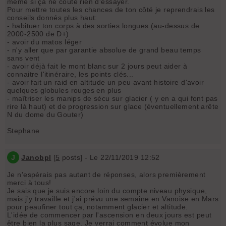
même si ça ne coûte rien d'essayer.
Pour mettre toutes les chances de ton côté je reprendrais les
conseils donnés plus haut:
- habituer ton corps à des sorties longues (au-dessus de
2000-2500 de D+)
- avoir du matos léger
- n'y aller que par garantie absolue de grand beau temps
sans vent
- avoir déjà fait le mont blanc sur 2 jours peut aider à
connaitre l'itinéraire, les points clés...
- avoir fait un raid en altitude un peu avant histoire d'avoir
quelques globules rouges en plus
- maîtriser les manips de sécu sur glacier ( y en a qui font pas
rire là haut) et de progression sur glace (éventuellement arête
N du dome du Gouter)
Stephane
J
Janobpl
[
5
posts] - Le 22/11/2019 12:52
Je n'espérais pas autant de réponses, alors premièrement
merci à tous!
Je sais que je suis encore loin du compte niveau physique,
mais j'y travaille et j'ai prévu une semaine en Vanoise en Mars
pour peaufiner tout ça, notamment glacier et altitude.
L'idée de commencer par l'ascension en deux jours est peut
être bien la plus sage. Je verrai comment évolue mon