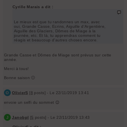
Cyrille Marais a dit :
Le mieux est que tu randonnes un max, avec
oui, Grande Casse, Ecrins, Aiguille d'Argentière,
Aiguille des Glaciers, Dômes de Miage à la
journée, etc. Et là, tu apprendras comment tu
réagis et beaucoup d'autres choses encore.
Grande Casse et Dômes de Miage sont prévus sur cette
année.
Merci à tous!
Bonne saison 🙂
O
OlivierS
[
8
posts] - Le 22/11/2019 13:41
envoie un selfi du sommet 😉
J
Janobpl
[
5
posts] - Le 22/11/2019 13:43
OlivierS a dit :