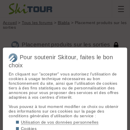
Accueil
>
Tous les forums
>
Blabla
> Placement produits sur les
sorties
Placement produits sur les sorties
Pour soutenir Skitour, faites le bon
choix
Aller à la page :
Précédente
1
2
3
4
En cliquant sur "accepter" vous autorisez l'utilisation de
Nouveau sujet
Voir tous les sujets
Chercher
Archives
cookies à usage technique nécessaires au bon
Nicom
- Le 08/11/2019 14:35
fonctionnement du site, ainsi que l'utilisation de cookies
tiers à des fins statistiques ou de personnalisation des
christophe julien a dit :
annonces pour vous proposer des services et des offres
adaptées à vos centres d'interêt.
Nicom a dit :
En même temps qui veut skier
Vous pouvez à tout moment modifier ce choix ou obtenir
avec des Z.g? pas grand
des informations sur ces cookies sur la page des
monde....
conditions générales d'utilisation du service :
Utilisation de vos données personnelles
Cookies