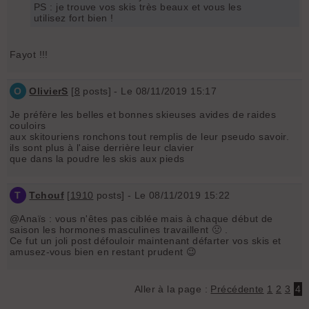
PS : je trouve vos skis très beaux et vous les
utilisez fort bien !
Fayot !!!
O
OlivierS
[
8
posts] - Le 08/11/2019 15:17
Je préfère les belles et bonnes skieuses avides de raides
couloirs
aux skitouriens ronchons tout remplis de leur pseudo savoir.
ils sont plus à l'aise derrière leur clavier
que dans la poudre les skis aux pieds
T
Tchouf
[
1910
posts] - Le 08/11/2019 15:22
@Anaïs : vous n'êtes pas ciblée mais à chaque début de
saison les hormones masculines travaillent 🤢 .
Ce fut un joli post défouloir maintenant défarter vos skis et
amusez-vous bien en restant prudent 😉
Aller à la page :
Précédente
1
2
3
4