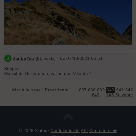
J
JanLeYeti
[
81
posts] - Le 07/10/2021 06:51
Bonjour.
Massif de Belledonne, vallée des Villards ?
Aller à la page :
Précédente
1
...
637
638
639
640
641
642
643
...
746
Suivante
© 2026 Skitour
Confidentialité
API
Contribuez ❤️