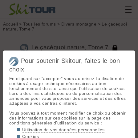
Accueil
>
Tous les forums
>
Divers montagne
> Le çacéquoi
nature, Tome 7
Le çacéquoi nature, Tome 7
Pour soutenir Skitour, faites le bon
choix
Aller à la page :
Précédente
1
...
637
638
639
640
641
642
643
...
746
Suivante
En cliquant sur "accepter" vous autorisez l'utilisation de
cookies à usage technique nécessaires au bon
Nouveau sujet
Voir tous les sujets
Chercher
Archives
fonctionnement du site, ainsi que l'utilisation de cookies
tiers à des fins statistiques ou de personnalisation des
X
xdo
[
3113
posts] - Le 03/10/2021 17:39
annonces pour vous proposer des services et des offres
adaptées à vos centres d'interêt.
Françaises ?
Vous pouvez à tout moment modifier ce choix ou obtenir
des informations sur ces cookies sur la page des
V
ventus2
[
974
posts] - Le 03/10/2021 18:18
conditions générales d'utilisation du service :
Utilisation de vos données personnelles
Haute Maurienne
Cookies