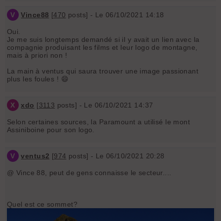
V
Vince88
[
470
posts] - Le 06/10/2021 14:18
Oui.
Je me suis longtemps demandé si il y avait un lien avec la
compagnie produisant les films et leur logo de montagne,
mais à priori non !
La main à ventus qui saura trouver une image passionant
plus les foules ! 😄
X
xdo
[
3113
posts] - Le 06/10/2021 14:37
Selon certaines sources, la Paramount a utilisé le mont
Assiniboine pour son logo.
V
ventus2
[
974
posts] - Le 06/10/2021 20:28
@ Vince 88, peut de gens connaisse le secteur....
Quel est ce sommet?