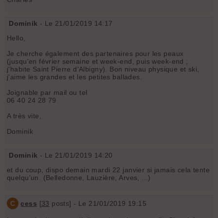
Dominik
- Le 21/01/2019 14:17
Hello,
Je cherche également des partenaires pour les peaux
(jusqu'en février semaine et week-end, puis week-end ;
j'habite Saint Pierre d'Albigny). Bon niveau physique et ski,
j'aime les grandes et les petites ballades.
Joignable par mail ou tel
06 40 24 28 79
A très vite,
Dominik
Dominik
- Le 21/01/2019 14:20
et du coup, dispo demain mardi 22 janvier si jamais cela tente
quelqu'un. (Belledonne, Lauzière, Arves, ...)
C
cess
[
33
posts] - Le 21/01/2019 19:15