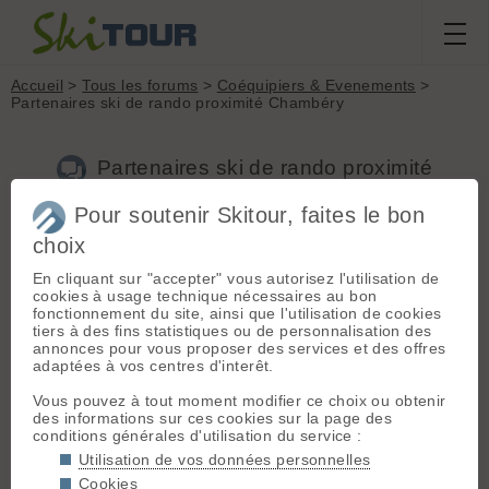
Accueil
>
Tous les forums
>
Coéquipiers & Evenements
>
Partenaires ski de rando proximité Chambéry
Partenaires ski de rando proximité
Chambéry
Pour soutenir Skitour, faites le bon
choix
En cliquant sur "accepter" vous autorisez l'utilisation de
Aller à la page :
1
2
3
Suivante
cookies à usage technique nécessaires au bon
Nouveau sujet
Voir tous les sujets
Chercher
Archives
fonctionnement du site, ainsi que l'utilisation de cookies
tiers à des fins statistiques ou de personnalisation des
N
Nicolaso
[
10
posts] - Le 03/02/2018 11:51
annonces pour vous proposer des services et des offres
adaptées à vos centres d'interêt.
Salut,
Vous pouvez à tout moment modifier ce choix ou obtenir
Je poste ce message car je recherche activement des
des informations sur ces cookies sur la page des
partenaires pour partager des sorties le week-end ou la
conditions générales d'utilisation du service :
semaine au départ de Chambéry.
Utilisation de vos données personnelles
Bauges/Chartreuse/Belledonne/Beaufortain tant que c'est
bon.
Cookies