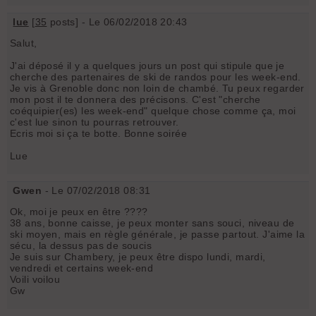
lue
[
35
posts] - Le 06/02/2018 20:43
Salut,
J'ai déposé il y a quelques jours un post qui stipule que je
cherche des partenaires de ski de randos pour les week-end.
Je vis à Grenoble donc non loin de chambé. Tu peux regarder
mon post il te donnera des précisons. C'est "cherche
coéquipier(es) les week-end" quelque chose comme ça, moi
c'est lue sinon tu pourras retrouver.
Ecris moi si ça te botte. Bonne soirée
Lue
Gwen
- Le 07/02/2018 08:31
Ok, moi je peux en être ????
38 ans, bonne caisse, je peux monter sans souci, niveau de
ski moyen, mais en règle générale, je passe partout. J'aime la
sécu, la dessus pas de soucis
Je suis sur Chambery, je peux être dispo lundi, mardi,
vendredi et certains week-end
Voili voilou
Gw