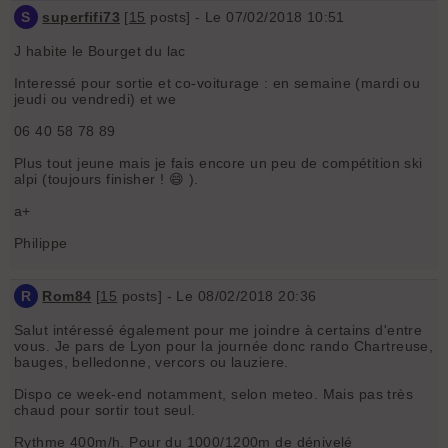
S
superfifi73
[
15
posts] - Le 07/02/2018 10:51
J habite le Bourget du lac
Interessé pour sortie et co-voiturage : en semaine (mardi ou
jeudi ou vendredi) et we
06 40 58 78 89
Plus tout jeune mais je fais encore un peu de compétition ski
alpi (toujours finisher ! 😄 ).
a+
Philippe
R
Rom84
[
15
posts] - Le 08/02/2018 20:36
Salut intéressé également pour me joindre à certains d'entre
vous. Je pars de Lyon pour la journée donc rando Chartreuse,
bauges, belledonne, vercors ou lauziere.
Dispo ce week-end notamment, selon meteo. Mais pas très
chaud pour sortir tout seul.
Rythme 400m/h. Pour du 1000/1200m de dénivelé