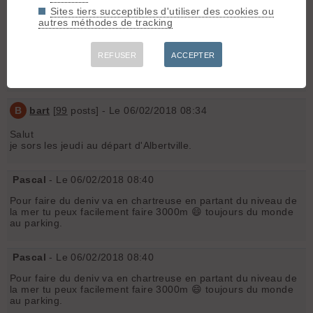
Sites tiers succeptibles d'utiliser des cookies ou
J'ai 27 ans, bon niveau de ski, D+ 1000/1500 bon rythme de
autres méthodes de tracking
montée sans être un compétiteur le but étant de faire du bon
ski en sécurité et dans la bonne humeur !
REFUSER
ACCEPTER
A bientôt.
Nicolas
B
bart
[
99
posts] - Le 06/02/2018 08:34
Salut
je sors les jeudi au départ d'Albertville.
Pascal
- Le 06/02/2018 08:40
Pour faire du deniv va en chartreuse en partant du niveau de
la mer tu peux facilement faire 3000m 😄 toujours du monde
au parking.
Pascal
- Le 06/02/2018 08:40
Pour faire du deniv va en chartreuse en partant du niveau de
la mer tu peux facilement faire 3000m 😄 toujours du monde
au parking.