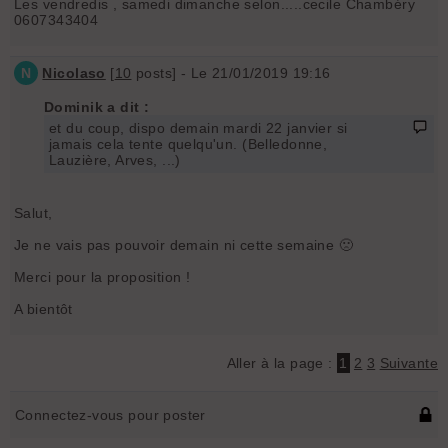
Les vendredis , samedi dimanche selon.....cecile Chambéry
0607343404
N
Nicolaso
[
10
posts] - Le 21/01/2019 19:16
Dominik a dit :
et du coup, dispo demain mardi 22 janvier si
jamais cela tente quelqu'un. (Belledonne,
Lauzière, Arves, ...)
Salut,
Je ne vais pas pouvoir demain ni cette semaine 🙁
Merci pour la proposition !
A bientôt
Aller à la page :
1
2
3
Suivante
Connectez-vous pour poster