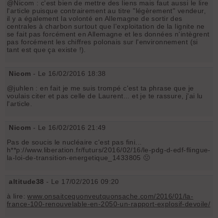
@Nicom : c'est bien de mettre des liens mais faut aussi le lire
l'article puisque contrairement au titre "légèrement" vendeur,
il y a également la volonté en Allemagne de sortir des
centrales à charbon surtout que l'exploitation de la lignite ne
se fait pas forcément en Allemagne et les données n'intègrent
pas forcément les chiffres polonais sur l'environnement (si
tant est que ça existe !).
Nicom
- Le 16/02/2016 18:38
@juhlen : en fait je me suis trompé c'est ta phrase que je
voulais citer et pas celle de Laurent... et je te rassure, j'ai lu
l'article.
Nicom
- Le 16/02/2016 21:49
Pas de soucis le nucléaire c'est pas fini...
h**p://www.liberation.fr/futurs/2016/02/16/le-pdg-d-edf-flingue-
la-loi-de-transition-energetique_1433805 🤢
altitude38
- Le 17/02/2016 09:20
à lire:
www.onsaitcequonveutquonsache.com/2016/01/la-
france-100-renouvelable-en-2050-un-rapport-explosif-devoile/