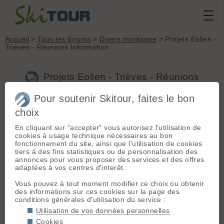
Accueil
>
Tous les forums
>
Divers montagne
> Projets Eolien -
Trièves - Réunions Information
Projets Eolien - Trièves - Réunions
Information
Pour soutenir Skitour, faites le bon
choix
En cliquant sur "accepter" vous autorisez l'utilisation de
Aller à la page :
Précédente
1
2
3
cookies à usage technique nécessaires au bon
Nouveau sujet
Voir tous les sujets
Chercher
Archives
fonctionnement du site, ainsi que l'utilisation de cookies
tiers à des fins statistiques ou de personnalisation des
laurent
- Le 16/02/2016 17:29
annonces pour vous proposer des services et des offres
adaptées à vos centres d'interêt.
Le problème c'est qu'on ne construit pas les éoliennes pour
arrêter des centrales nucléaires. Comme l'agriculture
Vous pouvez à tout moment modifier ce choix ou obtenir
intensive n'a pas été faite pour réduire la faim dans le
des informations sur ces cookies sur la page des
monde!!!
conditions générales d'utilisation du service :
dommage.......
Utilisation de vos données personnelles
Cookies