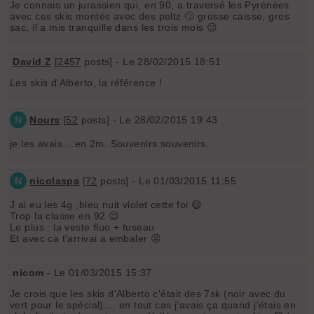
Je connais un jurassien qui, en 90, a traversé les Pyrénées
avec ces skis montés avec des peltz 🙄 grosse caisse, gros
sac, il a mis tranquille dans les trois mois 😉
David Z
[
2457
posts] - Le 28/02/2015 18:51
Les skis d'Alberto, la référence !
N
Nours
[
52
posts] - Le 28/02/2015 19:43
je les avais....en 2m. Souvenirs souvenirs.
N
nicolaspa
[
72
posts] - Le 01/03/2015 11:55
J ai eu les 4g ,bleu nuit violet cette foi 😄
Trop la classe en 92 😉
Le plus : la veste fluo + fuseau
Et avec ca t'arrivai a embaler 😜
nicom
- Le 01/03/2015 15:37
Je crois que les skis d'Alberto c'était des 7sk (noir avec du
vert pour le spécial).... en tout cas j'avais ça quand j'étais en