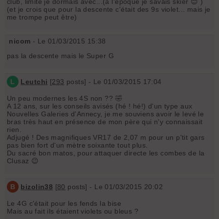
club, limite je dormais avec...(à l'époque je savais skier 😊 )
(et je crois que pour la descente c'était des 9s violet... mais je
me trompe peut être)
nicom
- Le 01/03/2015 15:38
pas la descente mais le Super G
L
Leutchi
[
293
posts] - Le 01/03/2015 17:04
Un peu modernes les 4S non ?? 🤣
A 12 ans, sur les conseils avisés (hé ! hé!) d'un type aux
Nouvelles Galeries d'Annecy, je me souviens avoir le levé le
bras très haut en présence de mon père qui n'y connaissait
rien.
Adjugé ! Des magnifiques VR17 de 2,07 m pour un p'tit gars
pas bien fort d'un mètre soixante tout plus.
Du sacré bon matos, pour attaquer directe les combes de la
Clusaz 😉
B
bizolin38
[
80
posts] - Le 01/03/2015 20:02
Le 4G c'était pour les fends la bise
Mais au fait ils étaient violets ou bleus ?