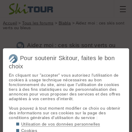
Accueil
>
Tous les forums
>
Blabla
> Aidez moi : ces skis sont
verts ou bleus
Aidez moi : ces skis sont verts ou
bleus
Pour soutenir Skitour, faites le bon
choix
En cliquant sur "accepter" vous autorisez l'utilisation de
Aller à la page :
Précédente
1
2
cookies à usage technique nécessaires au bon
Nouveau sujet
Voir tous les sujets
Chercher
Archives
fonctionnement du site, ainsi que l'utilisation de cookies
tiers à des fins statistiques ou de personnalisation des
patrick73
[
35
posts] - Le 28/02/2015 13:49
annonces pour vous proposer des services et des offres
adaptées à vos centres d'interêt.
Mais des skis de légendes à leur époques! En piste un
bonheur, et rando en pente raide (pour nous a l'époque) du
Vous pouvez à tout moment modifier ce choix ou obtenir
pur bonheur!
des informations sur ces cookies sur la page des
😄
conditions générales d'utilisation du service :
Utilisation de vos données personnelles
alaindesalpes
- Le 28/02/2015 14:53
Cookies