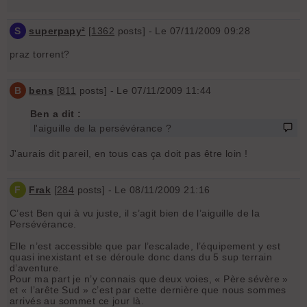
S
superpapy²
[
1362
posts] - Le 07/11/2009 09:28
praz torrent?
B
bens
[
811
posts] - Le 07/11/2009 11:44
Ben a dit :
l'aiguille de la persévérance ?
J'aurais dit pareil, en tous cas ça doit pas être loin !
F
Frak
[
284
posts] - Le 08/11/2009 21:16
C’est Ben qui à vu juste, il s’agit bien de l’aiguille de la
Persévérance.
Elle n’est accessible que par l’escalade, l’équipement y est
quasi inexistant et se déroule donc dans du 5 sup terrain
d’aventure.
Pour ma part je n’y connais que deux voies, « Père sévère »
et « l’arête Sud » c’est par cette dernière que nous sommes
arrivés au sommet ce jour là.