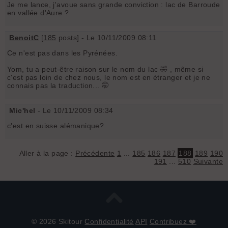
Je me lance, j'avoue sans grande conviction : lac de Barroude
en vallée d'Aure ?
BenoitC
[
185
posts] - Le 10/11/2009 08:11
Ce n'est pas dans les Pyrénées.
Yom, tu a peut-être raison sur le nom du lac 🤣 , même si
c'est pas loin de chez nous, le nom est en étranger et je ne
connais pas la traduction... 🤭
Mic'hel
- Le 10/11/2009 08:34
c'est en suisse alémanique?
Aller à la page :
Précédente
1
...
185
186
187
188
189
190
191
...
510
Suivante
© 2026 Skitour
Confidentialité
API
Contribuez ❤️