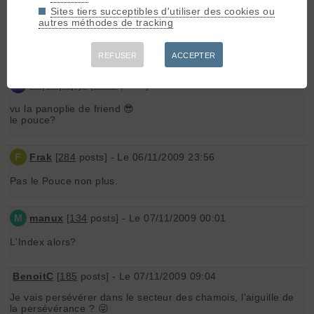
Sites tiers succeptibles d'utiliser des cookies ou
autres méthodes de tracking
F
Frak
[
284
posts] - Le 06/11/2009 23:15
Non, c'est pas les Chamois
REFUSER
ACCEPTER
S
superpapy²
[
1362
posts] - Le 06/11/2009 23:19
vu la panoplie de friend 😎
le pouce?
F
Frak
[
284
posts] - Le 06/11/2009 23:56
Pas le Pouce non plus.
M
manux
[
134
posts] - Le 07/11/2009 00:01
L'Index alors?
BenoitC
[
185
posts] - Le 07/11/2009 09:04
Je vais persévérer dans le secteur des chamois, l'aiguille de
la persévérance ? 😜