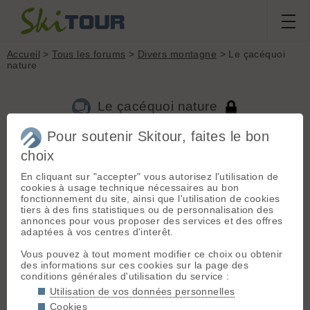
Accueil
>
Tous les forums
>
Divers montagne
> Le çacéquoi
nature
Le çacéquoi nature
Pour soutenir Skitour, faites le bon
choix
Aller à la page :
Précédente
1
...
185
186
187
188
189
190
191
...
510
Suivante
En cliquant sur "accepter" vous autorisez l'utilisation de
cookies à usage technique nécessaires au bon
Nouveau sujet
Voir tous les sujets
Chercher
Archives
fonctionnement du site, ainsi que l'utilisation de cookies
tiers à des fins statistiques ou de personnalisation des
N
nicom
[
1197
posts] - Le 06/11/2009 23:08
annonces pour vous proposer des services et des offres
adaptées à vos centres d'interêt.
jc69 a dit :
(message à Nicom : c'était ma 5ème victoire )
Vous pouvez à tout moment modifier ce choix ou obtenir
des informations sur ces cookies sur la page des
conditions générales d'utilisation du service :
Ouai mais le jour où je vais trouver je vais savourer, alors que
Utilisation de vos données personnelles
toi tu dois commencer à etre blasé ! 😄
Cookies