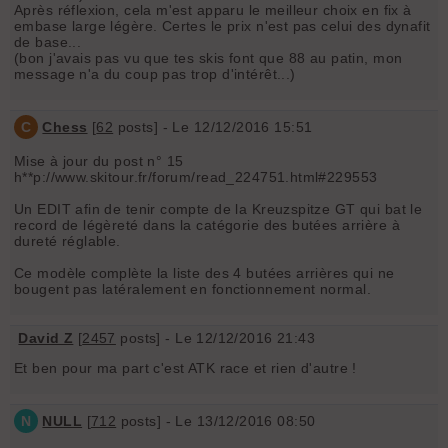
Après réflexion, cela m'est apparu le meilleur choix en fix à
embase large légère. Certes le prix n'est pas celui des dynafit
de base...
(bon j'avais pas vu que tes skis font que 88 au patin, mon
message n'a du coup pas trop d'intérêt...)
C
Chess
[
62
posts] - Le 12/12/2016 15:51
Mise à jour du post n° 15
h**p://www.skitour.fr/forum/read_224751.html#229553
Un EDIT afin de tenir compte de la Kreuzspitze GT qui bat le
record de légèreté dans la catégorie des butées arrière à
dureté réglable.
Ce modèle complète la liste des 4 butées arrières qui ne
bougent pas latéralement en fonctionnement normal.
David Z
[
2457
posts] - Le 12/12/2016 21:43
Et ben pour ma part c'est ATK race et rien d'autre !
N
NULL
[
712
posts] - Le 13/12/2016 08:50