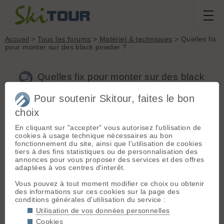
Accueil
>
Tous les forums
>
Matériel & techniques
> Quelles fix
pour monter sur des black powder ?
Quelles fix pour monter sur des black
powder ?
Pour soutenir Skitour, faites le bon
choix
En cliquant sur "accepter" vous autorisez l'utilisation de
Aller à la page :
Précédente
1
2
3
cookies à usage technique nécessaires au bon
Nouveau sujet
Voir tous les sujets
Chercher
Archives
fonctionnement du site, ainsi que l'utilisation de cookies
tiers à des fins statistiques ou de personnalisation des
C
Chess
[
62
posts] - Le 26/02/2016 00:43
annonces pour vous proposer des services et des offres
adaptées à vos centres d'interêt.
Mat'hieu a dit :
le plus cohérent actuellement seraient les
Vous pouvez à tout moment modifier ce choix ou obtenir
Vipec?
des informations sur ces cookies sur la page des
conditions générales d'utilisation du service :
Utilisation de vos données personnelles
Ben pas tellement car c'est un peu bête de mettre 2 largeurs
Cookies