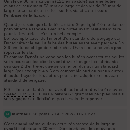
Un ski de 88 mm au patin (121 en spatule) sur une butée
avant de seulement 53 mm de large et des vis de 30 mm de
large, forcement ça tire fort sur les vis et ça a fissuré
l'embase de la fixation.
Quand je disais que la butée arrière Superlight 2.0 méritait de
pouvoir être associée avec une butée avant réellement faite
pour le free-ride... c'est un bel exemple.
Bel exemple aussi de l'intérêt d'un standard de perçage car
Dynafit étant le seul a faire des butée avant avec perçage 3 x
3.9 cm, tu es obligé de rester chez Dynafit si tu ne veux pas
repercer le ski.
Et comme Dynafit ne vend pas les butées avant toutes seules,
voilà pourquoi les clients vont devoir bouger les fabricants :
dès que 2 d'entre-eux se seront entendus sur un standard
large (par exemple 4 x 6 cm compatible surf ou sur un autre)
il faudra boycoter les autres pour faire adopter le nouveau
standard de perçage.
P.S. : En attendant à mon avis il faut mettre des butées avant
Speed Turn 2.0
. Tu vas y perdre 63 grammes par pied mais tu
vas y gagner en fiabilité et pas besoin de repercer.
M
Mat'hieu
[
58
posts] - Le 25/02/2016 19:23
C'est quand même curieux cette résistance de la largeur
dynafit historique à 30 mm. Depuis >5 ans, les nouveaux