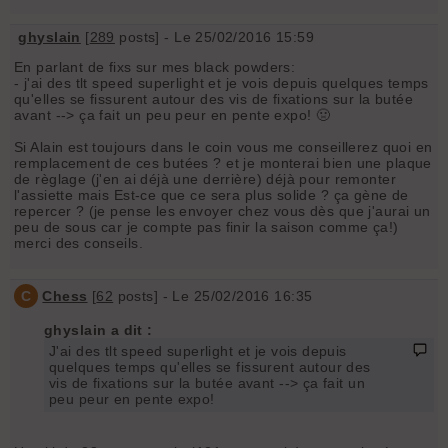
ghyslain
[
289
posts] - Le 25/02/2016 15:59
En parlant de fixs sur mes black powders:
- j'ai des tlt speed superlight et je vois depuis quelques temps
qu'elles se fissurent autour des vis de fixations sur la butée
avant --> ça fait un peu peur en pente expo! 🤢
Si Alain est toujours dans le coin vous me conseillerez quoi en
remplacement de ces butées ? et je monterai bien une plaque
de règlage (j'en ai déjà une derrière) déjà pour remonter
l'assiette mais Est-ce que ce sera plus solide ? ça gène de
repercer ? (je pense les envoyer chez vous dès que j'aurai un
peu de sous car je compte pas finir la saison comme ça!)
merci des conseils.
C
Chess
[
62
posts] - Le 25/02/2016 16:35
ghyslain a dit :
J'ai des tlt speed superlight et je vois depuis
quelques temps qu'elles se fissurent autour des
vis de fixations sur la butée avant --> ça fait un
peu peur en pente expo!