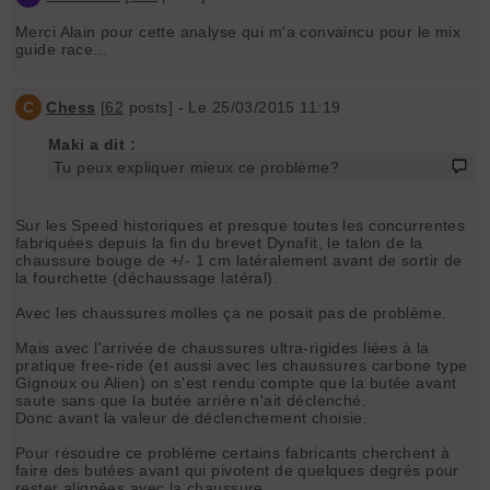
Merci Alain pour cette analyse qui m'a convaincu pour le mix
guide race...
C
Chess
[
62
posts] - Le 25/03/2015 11:19
Maki a dit :
Tu peux expliquer mieux ce problème?
Sur les Speed historiques et presque toutes les concurrentes
fabriquées depuis la fin du brevet Dynafit, le talon de la
chaussure bouge de +/- 1 cm latéralement avant de sortir de
la fourchette (déchaussage latéral).
Avec les chaussures molles ça ne posait pas de problème.
Mais avec l'arrivée de chaussures ultra-rigides liées à la
pratique free-ride (et aussi avec les chaussures carbone type
Gignoux ou Alien) on s'est rendu compte que la butée avant
saute sans que la butée arrière n'ait déclenché.
Donc avant la valeur de déclenchement choisie.
Pour résoudre ce problème certains fabricants cherchent à
faire des butées avant qui pivotent de quelques degrés pour
rester alignées avec la chaussure.