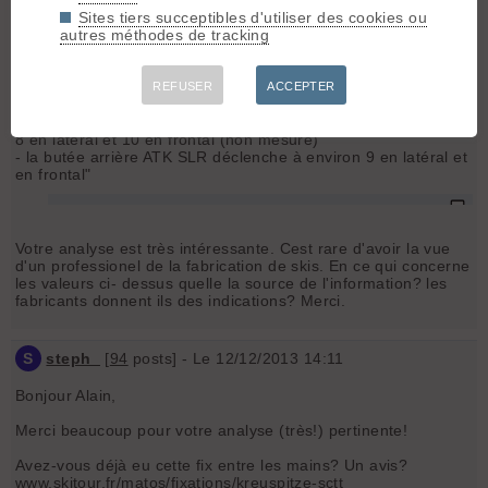
"EST-CE QUE J'AI BESOIN D'UN REGLAGE EN DURETE ?
Sites tiers succeptibles d'utiliser des cookies ou
En effet
autres méthodes de tracking
- la butée arrière PLUM race 135 déclenche à environ 7 en
latéral et en frontal
- la butée arrière PLUM race 145-165-185 déclenche à
REFUSER
ACCEPTER
environ 7 en latéral et 9 en frontal
- la butée arrière Dynafit Low Tec Radical déclenche à environ
8 en latéral et 10 en frontal (non mesuré)
- la butée arrière ATK SLR déclenche à environ 9 en latéral et
en frontal"
Votre analyse est très intéressante. Cest rare d'avoir la vue
d'un professionel de la fabrication de skis. En ce qui concerne
les valeurs ci- dessus quelle la source de l'information? les
fabricants donnent ils des indications? Merci.
S
steph_
[
94
posts] - Le 12/12/2013 14:11
Bonjour Alain,
Merci beaucoup pour votre analyse (très!) pertinente!
Avez-vous déjà eu cette fix entre les mains? Un avis?
www.skitour.fr/matos/fixations/kreuspitze-sctt