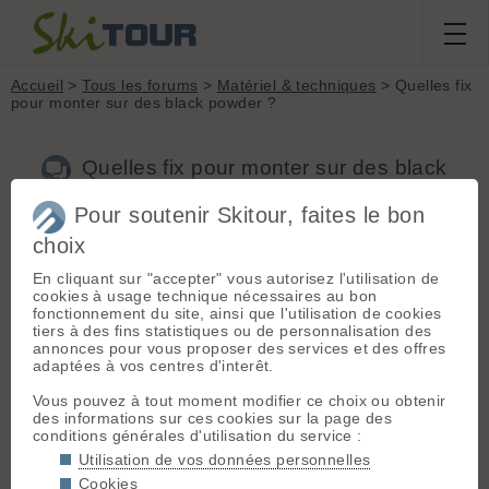
Accueil
>
Tous les forums
>
Matériel & techniques
> Quelles fix
pour monter sur des black powder ?
Quelles fix pour monter sur des black
powder ?
Pour soutenir Skitour, faites le bon
choix
En cliquant sur "accepter" vous autorisez l'utilisation de
Aller à la page :
Précédente
1
2
3
Suivante
cookies à usage technique nécessaires au bon
Nouveau sujet
Voir tous les sujets
Chercher
Archives
fonctionnement du site, ainsi que l'utilisation de cookies
tiers à des fins statistiques ou de personnalisation des
C
Chess
[
62
posts] - Le 11/12/2013 19:28
annonces pour vous proposer des services et des offres
adaptées à vos centres d'interêt.
------------- message mis à jour le 25/02/2016 ---------------
Vous pouvez à tout moment modifier ce choix ou obtenir
Choix de stop-ski intégrée au post précédent.
des informations sur ces cookies sur la page des
conditions générales d'utilisation du service :
Utilisation de vos données personnelles
I
igal
[
20
posts] - Le 12/12/2013 12:06
Cookies