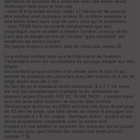
mériterait de pourvoir être associée avec une butée avant
réellement faite pour le free-ride
- chez ATK la butée arrière raider 12 mériterait de pouvoir
être vendue avec la plaque arrière XL et d'être associée à
une butée avant sans stop-ski pour ceux qui le souhaitent
- chez TRAB Gara ils croient certainement que leur
magnifique avant va aider à vendre l'arrière, mais la vérité
c'est que le design atroce de l'arrière "gara ajustable" les
empêche de ventre l'avant.
On gagne toujours à laisser plus de choix aux clients 😉
Le prochain combat sera que les fabricants de fixations
s'entendent enfin sur un standard de perçage adapté aux skis
larges.
Un standard unique comme il en existe dans le surf et qui
permet de produire des planches avec des inserts de 4 cm de
large posés tous les 2 cm.
Au lieu de ça le standard rando historique (3 x 2.7 cm entre
les vis) est complètement inadapté et les tentatives de
plaques larges (Dynafit, ATK XL, PLUM YACK...) partent dans
tous les sens sans toujours se soucier des normes.
Sachant que la norme iso 8364 autorise une zone de perçage
de 42 mm de large, une idée serait de choisir 4 perçages sur
un rectangle 4 x 6 cm unique, identique avant / arrière et qui
serait exactement compatible avec la norme surf.
Faudra-t-il une pétition et boycoter les marques qui ne jouent
pas le jeu pour que l'intérêt des clients soit enfin pris en
compte ? 😡