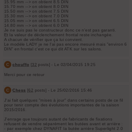
15.95 mm --> on obtient 8.5 DIN
15.70 mm --> on obtient 8.0 DIN
15.50 mm --> on obtient 7.5 DIN
15.30 mm --> on obtient 7.0 DIN
15.05 mm --> on obtient 6.5 DIN
14.80 mm --> on obtient 6.0 DIN
Je ne suis pas le constructeur donc ce n'est pas garanti.
Et la valeur de déclenchement frontal reste inchangée.
A chacun de vérifier que ça lui convient.
Le modèle LADY je ne l'ai pas encore mesuré mais "environ 6
DIN" en frontal c'est ce qui dit ATK sur les salons.
C
chouffo
[
32
posts] - Le 02/04/2015 19:25
Merci pour ce retour
C
Chess
[
62
posts] - Le 25/02/2016 15:46
J'ai fait quelques "mises à jour" dans certains posts de ce fil
pour tenir compte des évolutions importantes de la saison
2015/2016.
J'enrage que toujours autant de fabricants de fixations
refusent de vendre séparément les butées avant et arrière :
- par exemple chez DYNAFIT la butée arrière Superlight 2.0