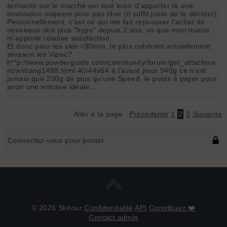
arrivants sur le marché ont tout loisir d'apporter là une
innovation majeure pour pas cher (il suffit juste de le décider).
Personnellement, c'est ce qui me fait repousser l'achat de
nouveaux skis plus "hype" depuis 2 ans, vu que mon matos
m'apporte relative satisfaction.
Et donc pour les skis >90mm, le plus cohérent actuellement
seraient les Vipec?
h**p://www.powderguide.com/community/forum/get_attachme
nt/anhang1488.html 40/44x64 à l'avant pour 940g ce n'est
jamais que 200g de plus qu'une Speed, le poids à payer pour
avoir une entraxe idéale...
Aller à la page :
Précédente
1
2
3
Suivante
Connectez-vous pour poster
© 2026 Skitour
Confidentialité
API
Contribuez ❤️
Contact admin