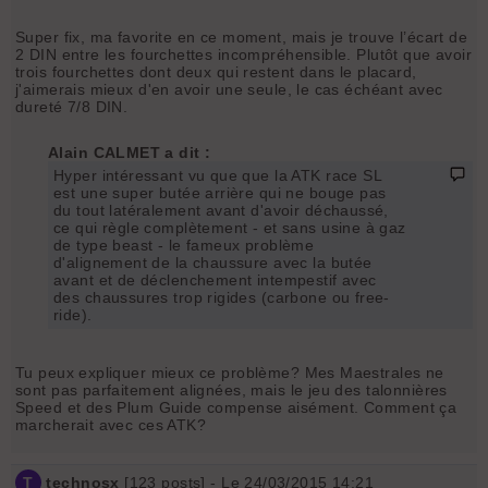
Super fix, ma favorite en ce moment, mais je trouve l’écart de
2 DIN entre les fourchettes incompréhensible. Plutôt que avoir
trois fourchettes dont deux qui restent dans le placard,
j'aimerais mieux d'en avoir une seule, le cas échéant avec
dureté 7/8 DIN.
Alain CALMET a dit :
Hyper intéressant vu que que la ATK race SL
est une super butée arrière qui ne bouge pas
du tout latéralement avant d'avoir déchaussé,
ce qui règle complètement - et sans usine à gaz
de type beast - le fameux problème
d'alignement de la chaussure avec la butée
avant et de déclenchement intempestif avec
des chaussures trop rigides (carbone ou free-
ride).
Tu peux expliquer mieux ce problème? Mes Maestrales ne
sont pas parfaitement alignées, mais le jeu des talonnières
Speed et des Plum Guide compense aisément. Comment ça
marcherait avec ces ATK?
T
technosx
[
123
posts] - Le 24/03/2015 14:21