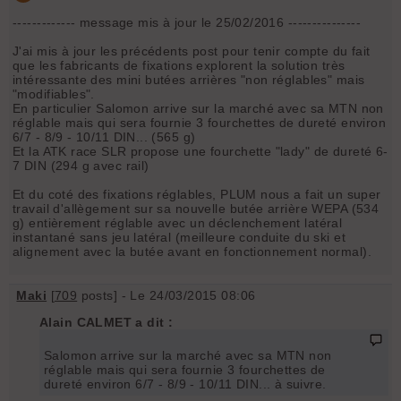
------------- message mis à jour le 25/02/2016 ---------------
J'ai mis à jour les précédents post pour tenir compte du fait
que les fabricants de fixations explorent la solution très
intéressante des mini butées arrières "non réglables" mais
"modifiables".
En particulier Salomon arrive sur la marché avec sa MTN non
réglable mais qui sera fournie 3 fourchettes de dureté environ
6/7 - 8/9 - 10/11 DIN... (565 g)
Et la ATK race SLR propose une fourchette "lady" de dureté 6-
7 DIN (294 g avec rail)
Et du coté des fixations réglables, PLUM nous a fait un super
travail d'allègement sur sa nouvelle butée arrière WEPA (534
g) entièrement réglable avec un déclenchement latéral
instantané sans jeu latéral (meilleure conduite du ski et
alignement avec la butée avant en fonctionnement normal).
Maki
[
709
posts] - Le 24/03/2015 08:06
Alain CALMET a dit :
Salomon arrive sur la marché avec sa MTN non
réglable mais qui sera fournie 3 fourchettes de
dureté environ 6/7 - 8/9 - 10/11 DIN... à suivre.