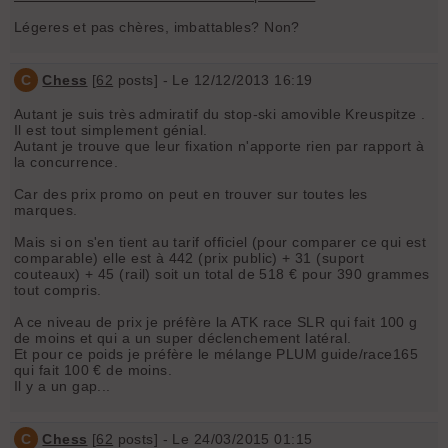
Légeres et pas chères, imbattables? Non?
C
Chess
[
62
posts] - Le 12/12/2013 16:19
Autant je suis très admiratif du stop-ski amovible Kreuspitze .
Il est tout simplement génial.
Autant je trouve que leur fixation n'apporte rien par rapport à
la concurrence.
Car des prix promo on peut en trouver sur toutes les
marques.
Mais si on s'en tient au tarif officiel (pour comparer ce qui est
comparable) elle est à 442 (prix public) + 31 (suport
couteaux) + 45 (rail) soit un total de 518 € pour 390 grammes
tout compris.
A ce niveau de prix je préfère la ATK race SLR qui fait 100 g
de moins et qui a un super déclenchement latéral.
Et pour ce poids je préfère le mélange PLUM guide/race165
qui fait 100 € de moins.
Il y a un gap...
C
Chess
[
62
posts] - Le 24/03/2015 01:15