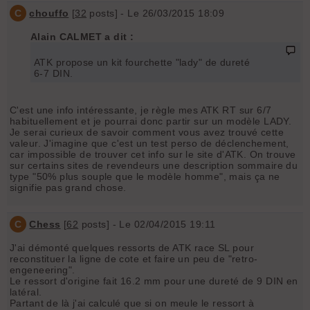
C
chouffo
[
32
posts] - Le 26/03/2015 18:09
Alain CALMET a dit :
ATK propose un kit fourchette "lady" de dureté
6-7 DIN.
C'est une info intéressante, je règle mes ATK RT sur 6/7
habituellement et je pourrai donc partir sur un modèle LADY.
Je serai curieux de savoir comment vous avez trouvé cette
valeur. J'imagine que c'est un test perso de déclenchement,
car impossible de trouver cet info sur le site d'ATK. On trouve
sur certains sites de revendeurs une description sommaire du
type "50% plus souple que le modèle homme", mais ça ne
signifie pas grand chose.
C
Chess
[
62
posts] - Le 02/04/2015 19:11
J'ai démonté quelques ressorts de ATK race SL pour
reconstituer la ligne de cote et faire un peu de "retro-
engeneering".
Le ressort d'origine fait 16.2 mm pour une dureté de 9 DIN en
latéral.
Partant de là j'ai calculé que si on meule le ressort à