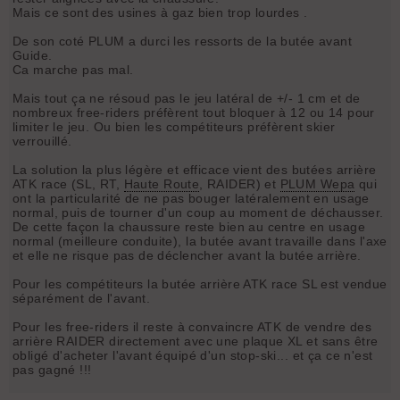
Mais ce sont des usines à gaz bien trop lourdes .
De son coté PLUM a durci les ressorts de la butée avant
Guide.
Ca marche pas mal.
Mais tout ça ne résoud pas le jeu latéral de +/- 1 cm et de
nombreux free-riders préfèrent tout bloquer à 12 ou 14 pour
limiter le jeu. Ou bien les compétiteurs préfèrent skier
verrouillé.
La solution la plus légère et efficace vient des butées arrière
ATK race (SL, RT,
Haute Route
, RAIDER) et
PLUM Wepa
qui
ont la particularité de ne pas bouger latéralement en usage
normal, puis de tourner d'un coup au moment de déchausser.
De cette façon la chaussure reste bien au centre en usage
normal (meilleure conduite), la butée avant travaille dans l'axe
et elle ne risque pas de déclencher avant la butée arrière.
Pour les compétiteurs la butée arrière ATK race SL est vendue
séparément de l'avant.
Pour les free-riders il reste à convaincre ATK de vendre des
arrière RAIDER directement avec une plaque XL et sans être
obligé d'acheter l'avant équipé d'un stop-ski... et ça ce n'est
pas gagné !!!