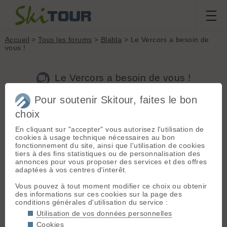
Accueil
>
Tous les forums
>
Blabla
> Le Vercors a besoin de
vous !
Le Vercors a besoin de vous !
Pour soutenir Skitour, faites le bon
choix
Aller à la page :
Précédente
1
2
3
En cliquant sur "accepter" vous autorisez l'utilisation de
Nouveau sujet
Voir tous les sujets
Chercher
Archives
cookies à usage technique nécessaires au bon
Laurent B
- Le 15/05/2013 19:02
fonctionnement du site, ainsi que l'utilisation de cookies
tiers à des fins statistiques ou de personnalisation des
Y'en a deux trois qui mériteraient aussi le vote, mais bon on
annonces pour vous proposer des services et des offres
va la jouer régional et skitour, +1
adaptées à vos centres d'interêt.
Vous pouvez à tout moment modifier ce choix ou obtenir
des informations sur ces cookies sur la page des
Aller à la page :
Précédente
1
2
3
conditions générales d'utilisation du service :
Utilisation de vos données personnelles
Connectez-vous pour poster
Cookies