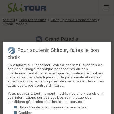
Accueil
>
Tous les forums
>
Coéquipiers & Evenements
>
Grand Paradis
Grand Paradis
Pour soutenir Skitour, faites le bon
choix
Aller à la page :
1
2
Suivante
En cliquant sur "accepter" vous autorisez l'utilisation de
Nouveau sujet
Voir tous les sujets
Chercher
Archives
cookies à usage technique nécessaires au bon
fonctionnement du site, ainsi que l'utilisation de cookies
P
PascalB06
[
10
posts] - Le 30/03/2013 12:56
tiers à des fins statistiques ou de personnalisation des
annonces pour vous proposer des services et des offres
Cherche coéquipier(s) pour éventuelle sortie Grand Paradis
adaptées à vos centres d'interêt.
en Avril.
Niveau ski et forme correct, jamais été au GP en hiver.
Vous pouvez à tout moment modifier ce choix ou obtenir
des informations sur ces cookies sur la page des
Tel: 0676197011
conditions générales d'utilisation du service :
Pascal
Utilisation de vos données personnelles
Cookies