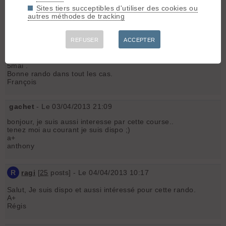
Sites tiers succeptibles d'utiliser des cookies ou
françois nieto
- Le 03/04/2013 17:44
autres méthodes de tracking
Bonjour, le projet est intéressant le GP. est donné pour être
un 4000 très abordable. Je pratique le ski de rando depuis dix
REFUSER
ACCEPTER
ans j'ai fait de l'alpinisme bien que je n'ai pas pratiqué depuis
un bout de temps (deux enfants) j'ai tout le matériel requis, je
serai donc partant. Je suis libre du 8 au 14 et du 29 avril au
5mai .
Bonne rando dans tout les cas.
François
gachet
- Le 03/04/2013 21:09
bonjour, je suis aussi interesse par cette course..
tenez moi au courant je suis dispo ;)
a+
anthony
R
ragi
[
25
posts] - Le 04/04/2013 10:17
Salut, Je suis dispo et aussi intéressé pour cette rando.
A+
Régis