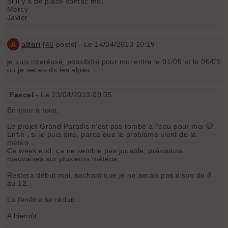
Si il y a de place contac moi.
Mercy
Javier
A
altori
[
46
posts] - Le 14/04/2013 10:19
je suis interéssé, possibilté pour moi entre le 01/05 et le 06/05
où je serais ds les alpes.
Pascal
- Le 23/04/2013 09:05
Bonjour à tous,
Le projet Grand Paradis n'est pas tombé à l'eau pour moi 🤭
Enfin , si je puis dire, parce que le problème vient de la
météo...
Ce week end, ça ne semble pas jouable; prévisions
mauvaises sur plusieurs météos.
Restera début mai, sachant que je ne serais pas dispo du 8
au 12...
La fenêtre se réduit ...
A bientôt