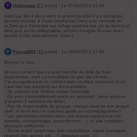
T
thierrygas
[
17
posts] - Le 07/04/2013 16:24
Salut,j ai fait 4 jours dans le grand paradis il y a quelques
années:montée à Victor emmanuel,2emj voie normale en
ar,3em jour traversée sur refuge pontese via col de becchi,et
4em jour col du tellegraphe ,arrivée à cogne;Si vous avez
besoin d'info,amicalement ,thierry
P
PascalB06
[
10
posts] - Le 08/04/2013 11:05
Bonjour à tous,
Je suis content que ce post marche au delà de mes
espérances, mais ça complique un peu les choses...
J'ai eu rapidement un contact avec un Haut savoyard et on
s'est vite mis d'accord sur les modalités:
- On attends une fenêtre météo favorable
- On peut éventuellement partir en semaine ( sous réserve
d'environ 1 semaine de délai)
- Pas de responsable de groupe, chacun vient de son propre
chef, ni lui ni moi ne sommes guide ou accompagnateur)
- Les personnes doivent avoir une bonne expérience (ski,
montée, cramponnage, encordement,...), et une condition
physique suffisante.
- Sortie plaisir avant tout, pas compétition, esprit montagne,
respect des autres, etc... ( classique quoi ;-))