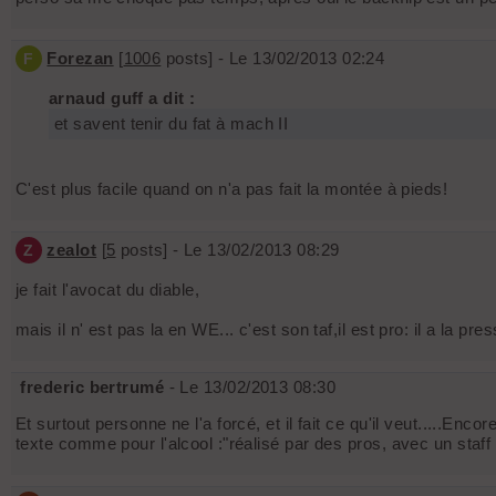
Forezan
[
1006
posts] - Le 13/02/2013 02:24
F
arnaud guff a dit :
et savent tenir du fat à mach II
C'est plus facile quand on n'a pas fait la montée à pieds!
zealot
[
5
posts] - Le 13/02/2013 08:29
Z
je fait l'avocat du diable,
mais il n' est pas la en WE... c'est son taf,il est pro: il a la pr
frederic bertrumé
- Le 13/02/2013 08:30
Et surtout personne ne l'a forcé, et il fait ce qu'il veut.....E
texte comme pour l'alcool :"réalisé par des pros, avec un staff 