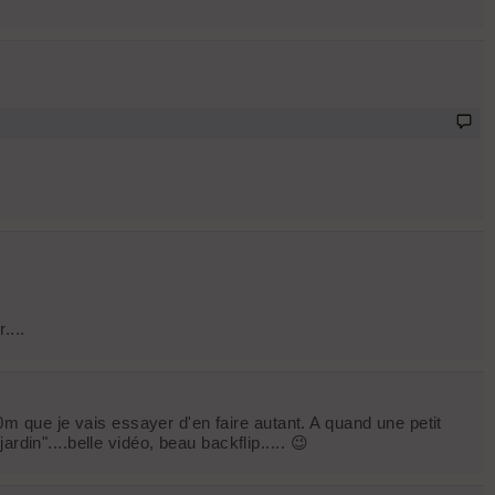
....
80m que je vais essayer d'en faire autant. A quand une petit
din"....belle vidéo, beau backflip..... 😉