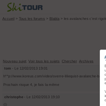
Accueil
>
Tous les forums
>
Blabla
> les avalanches c'est rigol
Nouveau sujet
Voir tous les sujets
Chercher
Archives
tom
- Le 12/02/2013 19:01
h**p://www.koreus.com/video/sverre-liliequist-avalanche-backf
Prochain risque 4, je fais la même
christophe
- Le 12/02/2013 19:10
🤢