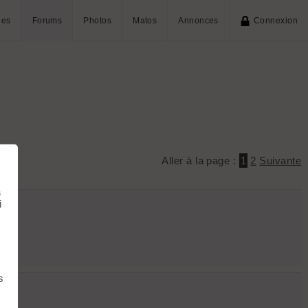
ies
Forums
Photos
Matos
Annonces
Connexion
Aller à la page :
1
2
Suivante
à
i
s