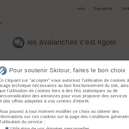
Actu
Topo-guide
Sort
o
les avalanches c'est rigolo
Pour soutenir Skitour, faites le bon choix
En cliquant sur "accepter" vous autorisez l'utilisation de cookies 
usage technique nécessaires au bon fonctionnement du site, ains
que l'utilisation de cookies tiers à des fins statistiques ou de
lip.html
personnalisation des annonces pour vous proposer des services
et des offres adaptées à vos centres d'interêt.
Vous pouvez à tout moment modifier ce choix ou obtenir des
informations sur ces cookies sur la page des conditions générale
d'utilisation du service :
Utilisation de vos données personnelles