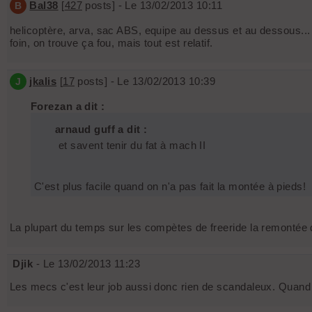
Bal38
[
427
posts] - Le 13/02/2013 10:11
B
helicoptère, arva, sac ABS, equipe au dessus et au dessous... 
foin, on trouve ça fou, mais tout est relatif.
jkalis
[
17
posts] - Le 13/02/2013 10:39
J
Forezan a dit :
arnaud guff a dit :
et savent tenir du fat à mach II
C'est plus facile quand on n'a pas fait la montée à pieds!
La plupart du temps sur les compètes de freeride la remontée de
Djik
- Le 13/02/2013 11:23
Les mecs c'est leur job aussi donc rien de scandaleux. Quand 