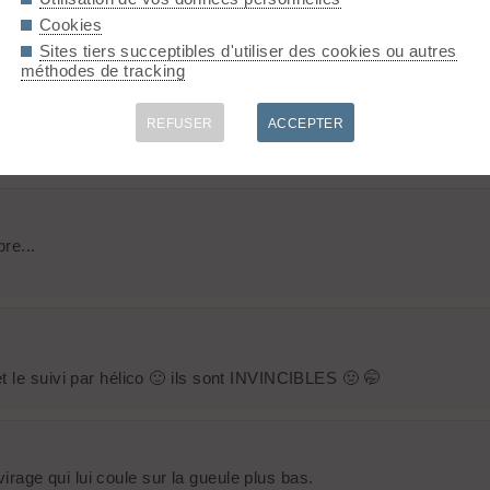
ve je tape droit ! Ben ouais mais faut juste tenir les skis 🙁 et
Cookies
Sites tiers succeptibles d'utiliser des cookies ou autres
méthodes de tracking
REFUSER
ACCEPTER
tracé que ça ne partira pas.... pour le reste....
re...
 le suivi par hélico 🙂 ils sont INVINCIBLES 🤢 🤭
virage qui lui coule sur la gueule plus bas.