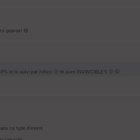
des gopros! 😄
PS et le suivi par hélico 🙂 ils sont INVINCIBLES 🤢 🤭
dans ce type d'event
eu con con