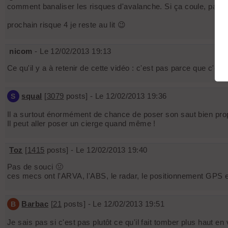
comment banaliser les risques d'avalanche. Si ça coule, pas gra
prochain risque 4 je reste au lit 😉
nicom
- Le 12/02/2013 19:13
Ce qu'il y a à retenir de cette vidéo : c'est pas parce que c'est 
squal
[
3079
posts] - Le 12/02/2013 19:36
S
Il a surtout énormément de chance de poser son saut bien prop
Il peut aller poser un cierge quand même !
Toz
[
1415
posts] - Le 12/02/2013 19:40
Pas de souci 🤢
ces mecs ont l'ARVA, l'ABS, le radar, le positionnement GPS et
Barbac
[
21
posts] - Le 12/02/2013 19:51
B
Je sais pas si c'est pas plutôt ce qu'il fait tomber plus haut en 