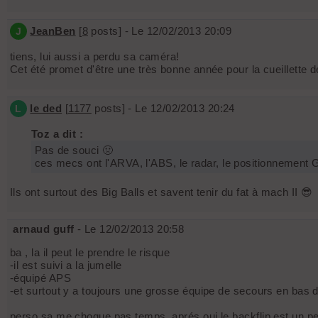
JeanBen
[
8
posts] - Le 12/02/2013 20:09
J
tiens, lui aussi a perdu sa caméra!
Cet été promet d'être une très bonne année pour la cueillette 
le ded
[
1177
posts] - Le 12/02/2013 20:24
L
Toz a dit :
Pas de souci 🤢
ces mecs ont l'ARVA, l'ABS, le radar, le positionnement G
Ils ont surtout des Big Balls et savent tenir du fat à mach II 😎
arnaud guff
- Le 12/02/2013 20:58
ba , la il peut le prendre le risque
-il est suivi a la jumelle
-équipé APS
-et surtout y a toujours une grosse équipe de secours en bas 
perso sa me choque pas temps, aprés oui le backflip est un p