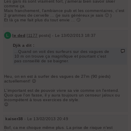
Les gars ils sont vraiment fort, j'aimerai bien savoir skier
comme ça.
Mais franchement, l'ambiance pub et les commentaires, c'est
2 grammes de cervelle ... (je suis généreux je sais 🙂 )
Et là ça me fait plus du tout envie ... 🙄
L
le ded
[
1177
posts] - Le 13/02/2013 18:37
Djik a dit :
...Quand on voit des surfeurs sur des vagues de
10 m on trouve ça magnifique et pourtant c'est
pas conseillé de se baigner.
Heu, on en est à surfer des vagues de 27m (90 pieds)
actuellement! 😉
L'important est de pouvoir vivre sa vie comme on l'entend.
Quoi que l'on fasse, il y aura toujours un censeur jaloux ou
incompétent à tous exercices de style.
😉
kaiser38
- Le 13/02/2013 20:49
Bof, ca me choque même plus. La prise de risque n'est