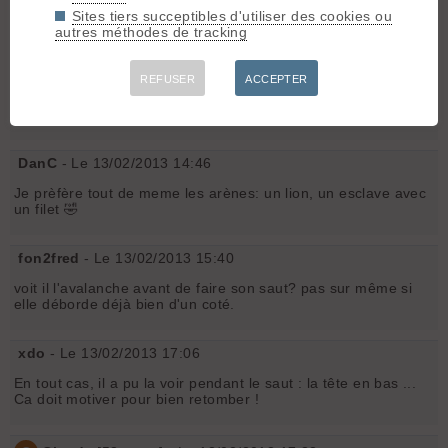
Sites tiers succeptibles d'utiliser des cookies ou
autres méthodes de tracking
Enfin pour une fois, en compétition, il fait une belle descente,
pas tout droit avec des saut de 20 mètres. ça ressemble
encore a du ski.
REFUSER
ACCEPTER
Après, ce qui m'étonne, c'est que ça puisse craquer... ils sont
pros mais l'idée n'est pas de les envoyer au casse pipe non
plus.
DanC
- Le 13/02/2013 14:46
Je prèfère tout de meme les arènes: un lion, un esclave avec
un filet 🤣
fon2fred
- Le 13/02/2013 15:40
voit il l'avalanche avant de faire son saut? pas sur même si
elle déborde déjà bien d'un coté.
xdo
- Le 13/02/2013 17:06
En tout cas, il a pu la voir pendant le saut : la tête en bas ...
Ca doit motiver pour bien retomber !