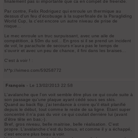
finalement pas si importante que ca en compét de freeride.
Par contre, Felix Rodriguez qui enroule un thermique au
dessus d'un feu d’écobuage à la superfinale de la Paragliding
World Cup, la c'est encore un autre niveau de prise de
risque...
Le mec enroule un truc surpuissant, avec une aile de
compétition, à 50m du sol... En gros si il se prend un incident
de vol, le parachute de secours n'aura pas le temps de
s'ouvrir et avec un peu de chance, il fini dans les braises...
C'est à voir ! :
h**p://vimeo.com/59258772
François
- Le 13/02/2013 22:58
L'avalanche que l'on voit semble être plus ce qui coule suite à
son passage qu'une plaque ayant cédé sous ses skis.
Quand au back flip, j'ai tendance à croire qu'il était planifié
depuis le début, tout comme le reste de sa ligne. Etant super
concentré il n'a pas du voir ce qui coulait derrière lui (avant
d'être tête en bas;-).
Bref, gros niveau, belle maitrise, belle réalisation. C'est
propre. L'avalanche c'est du bonus, et comme il y a échappé,
c'est encore plus beau à voir.