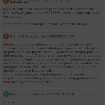
C
Claude
[
53
posts] - Le 13/02/2013 17:33
Il y a un article sur skipass à propos de cette compétition :
h**p://www.skipass.com/news/87733-swatch-skiers-cup-team-
europe-gagn.html
Apparement, ce n'était pas la seule avalanche du jour.
C
Clems
[
238
posts] - Le 13/02/2013 17:37
Mouais, toujours les mêmes qui trouvent ça outrageant!!!
Et les pilotes de F1, ils ne roulent pas trop vite, sous la pluie
en plus, avec des pneus lisses... Ça ne vous choque pas???
Moi en tt cas, je préfère voire ce type de vidéo plutôt que des
gaziers en collants pipette, avec un sac plastique en guise de
sac à dos, des allumettes au bout des pieds, sans oublier les
fameuses chaussures... des croutes de sel sur la gueule et
des filets de bave jusqu'au sol...
Bref chacun son style. Il en faut pour tout le monde.
La performance technique est présente, l'engagement aussi
et le style agréable à regarder...
N
Nemo
[
396
posts] - Le 13/02/2013 18:36
Chapeau !