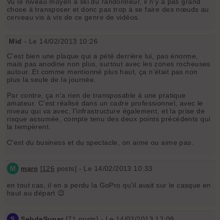
Vu le niveau moyen à ski du randonneur, il n'y a pas grand
chose à transposer et donc pas trop à se faire des nœuds au
cerveau vis à vis de ce genre de vidéos.
Mid
- Le 14/02/2013 10:26
C'est bien une plaque qui a pété derrière lui, pas énorme,
mais pas anodine non plus, surtout avec les zones rocheuses
autour. Et comme mentionné plus haut, ça n'était pas non
plus la seule de la journée.
Par contre, ça n'a rien de transposable à une pratique
amateur. C'est réalisé dans un cadre professionnel, avec le
niveau qui va avec, l'infrastructure également, et la prise de
risque assumée, compte tenu des deux points précédents qui
la tempèrent.
C'est du business et du spectacle, on aime ou aime pas.
M
marc
[
126
posts] - Le 14/02/2013 10:33
en tout cas, il en a perdu la GoPro qu'il avait sur le casque en
haut au départ 😉
S
SebdeSuper
[
71
posts] - Le 14/02/2013 12:09