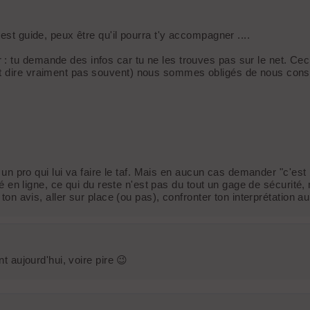
est guide, peux être qu'il pourra t'y accompagner ....
 : tu demande des infos car tu ne les trouves pas sur le net. 
t dire vraiment pas souvent) nous sommes obligés de nous constr
 à un pro qui lui va faire le taf. Mais en aucun cas demander "c'es
 été en ligne, ce qui du reste n'est pas du tout un gage de sécurit
on avis, aller sur place (ou pas), confronter ton interprétation au t
nt aujourd'hui, voire pire 😉