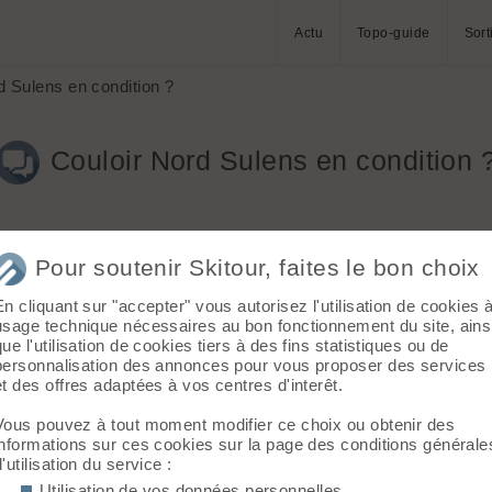
Actu
Topo-guide
Sort
d Sulens en condition ?
Couloir Nord Sulens en condition 
Pour soutenir Skitour, faites le bon choix
En cliquant sur "accepter" vous autorisez l'utilisation de cookies 
usage technique nécessaires au bon fonctionnement du site, ains
que l'utilisation de cookies tiers à des fins statistiques ou de
personnalisation des annonces pour vous proposer des services
et des offres adaptées à vos centres d'interêt.
Vous pouvez à tout moment modifier ce choix ou obtenir des
Par contre méfie-toi à 13H59 et à 14h05! [Mode sarcastique off]
informations sur ces cookies sur la page des conditions générale
ement innocente, si c'était si simple d'y répondre, on se prendrait
d'utilisation du service :
ons, surtout à un point donné,
Utilisation de vos données personnelles