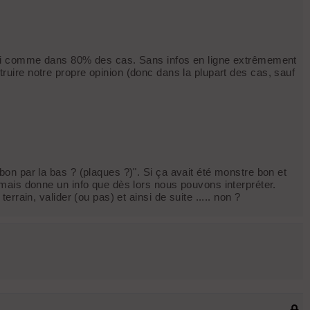
Ceci comme dans 80% des cas. Sans infos en ligne extrêmement
uire notre propre opinion (donc dans la plupart des cas, sauf
t bon par la bas ? (plaques ?)". Si ça avait été monstre bon et
é, mais donne un info que dès lors nous pouvons interpréter.
errain, valider (ou pas) et ainsi de suite ..... non ?