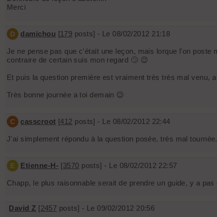
Merci
damichou
[
179
posts] - Le 08/02/2012 21:18
D
Je ne pense pas que c'était une leçon, mais lorque l'on poste 
contraire de certain suis mon regard 🙄 😉
Et puis la question première est vraiment très très mal venu,
Très bonne journée a toi demain 😉
casscroot
[
412
posts] - Le 08/02/2012 22:44
C
J'ai simplement répondu à la question posée, très mal tournée
Etienne-H-
[
3570
posts] - Le 08/02/2012 22:57
E
Chapp, le plus raisonnable serait de prendre un guide, y a pas
David Z
[
2457
posts] - Le 09/02/2012 20:56