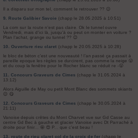
Il a disparu sur mon tel, comment le retrouver ?? 😉
9.
Route Galibier Savoie
(chapp le 28.05.2025 à 10:51)
La com sur la route n'est pas claire. Ok le tunnel ouvre
Vendredi, mais d'ici là, jusqu'à ou peut on monter en voiture ?
Plan l'achat, grange ou tunnel ?? 😉
10.
Ouverture rieu claret
(chapp le 20.05.2025 à 10:28)
le bloc de béton c'est une nouveauté ! l'an passé ça passait à
pareille epoque les règles se durcirent, pas comme la neige 😤
et du coup la fenêtre pour le Rocher blanc se réduit re -😤
11.
Concours Graveurs de Cimes
(chapp le 31.05.2024 à
13:12)
Alors Aiguille de May ou petit Mont Blanc des sommets skiants
😉 😋
12.
Concours Graveurs de Cimes
(chapp le 30.05.2024 à
21:11)
Vanoise depuis crêtes du Mont Charvet vue sur Gd Casse au
centre Gd Bec à gauche et glacier Vanoise avec Dt Parraché à
droite pour finir... 🤩 😍 P... que c'est beau !
13.
route de rieu claret col de la croix de fer
(chapp le