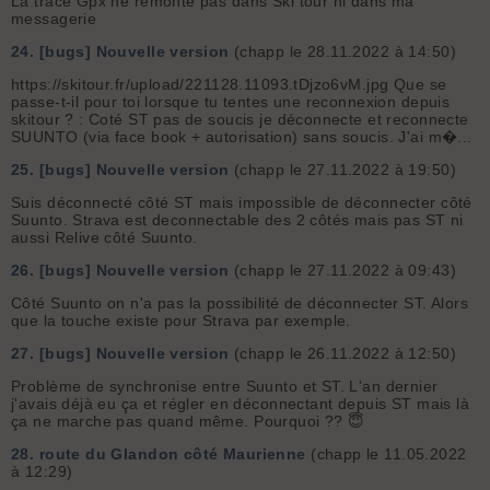
La trace Gpx ne remonte pas dans Ski tour ni dans ma
messagerie
24.
[bugs] Nouvelle version
(chapp le 28.11.2022 à 14:50)
https://skitour.fr/upload/221128.11093.tDjzo6vM.jpg Que se
passe-t-il pour toi lorsque tu tentes une reconnexion depuis
skitour ? : Coté ST pas de soucis je déconnecte et reconnecte
SUUNTO (via face book + autorisation) sans soucis. J'ai m�...
25.
[bugs] Nouvelle version
(chapp le 27.11.2022 à 19:50)
Suis déconnecté côté ST mais impossible de déconnecter côté
Suunto. Strava est deconnectable des 2 côtés mais pas ST ni
aussi Relive côté Suunto.
26.
[bugs] Nouvelle version
(chapp le 27.11.2022 à 09:43)
Côté Suunto on n'a pas la possibilité de déconnecter ST. Alors
que la touche existe pour Strava par exemple.
27.
[bugs] Nouvelle version
(chapp le 26.11.2022 à 12:50)
Problème de synchronise entre Suunto et ST. L'an dernier
j'avais déjà eu ça et régler en déconnectant depuis ST mais là
ça ne marche pas quand même. Pourquoi ?? 😇
28.
route du Glandon côté Maurienne
(chapp le 11.05.2022
à 12:29)