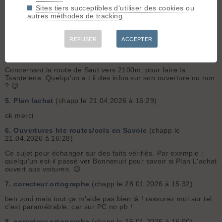
Sites tiers succeptibles d'utiliser des cookies ou
3.
Accès route glandon st colomban
(chapp le 30.04.2026 à
autres méthodes de tracking
17:33)
gaffe y a des travaux, + tard en juin
REFUSER
ACCEPTER
4.
Ouvertures hte routes/cols en Savoie
(chapp le
27.04.2026 à 17:58)
Concernant la route de Saut vers 2100m, pour faire la
Tsantelena. Quelqu'un a t il des infos sur son ouverture ou non
? 😉
5.
Plan lachat
(chapp le 21.04.2026 à 16:29)
ok merci
6.
Ouvertures hte routes/cols en Savoie
(chapp le
21.04.2026 à 16:28)
Ce sujet pour échanger sur des faits vérifiés. Par exemple :
quelqu'un est-il passé ver Bonnenuit pour savoir si Plan L'achat
ouvert aux voitures. 😉
7.
corecteur ortographe
(chapp le 28.01.2026 à 15:32)
ben zoui mais tout ça m'aide pas bien là ! rassurez moi sur tel
c'est paramétrable, car sur PC no pb !
8.
corecteur ortographe
(chapp le 25.01.2026 à 16:00)