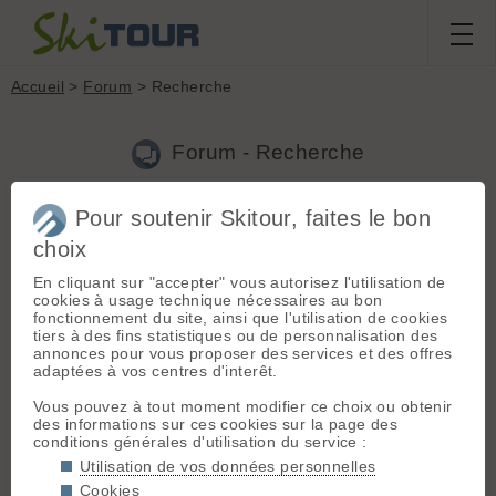
Accueil
>
Forum
> Recherche
Forum - Recherche
Pour soutenir Skitour, faites le bon
Nouveau sujet
|
Voir tous les sujets
choix
171 résultats
En cliquant sur "accepter" vous autorisez l'utilisation de
1.
Ouvertures hte routes/cols en Savoie
(chapp le
cookies à usage technique nécessaires au bon
14.05.2026 à 09:29)
fonctionnement du site, ainsi que l'utilisation de cookies
tiers à des fins statistiques ou de personnalisation des
Ici l'ouverture des cols en Savoie :https://savoie-route.fr/ Gaffe
annonces pour vous proposer des services et des offres
il faut paramétrer la carte, flèche a gauche, les routes fermées
adaptées à vos centres d'interêt.
apparaissent en noire.
Vous pouvez à tout moment modifier ce choix ou obtenir
2.
Accès route glandon st colomban
(chapp le 08.05.2026 à
des informations sur ces cookies sur la page des
10:21)
conditions générales d'utilisation du service :
moi je vois la route bloquée bien plus bas ici :https://savoie-
Utilisation de vos données personnelles
route.fr/
Cookies