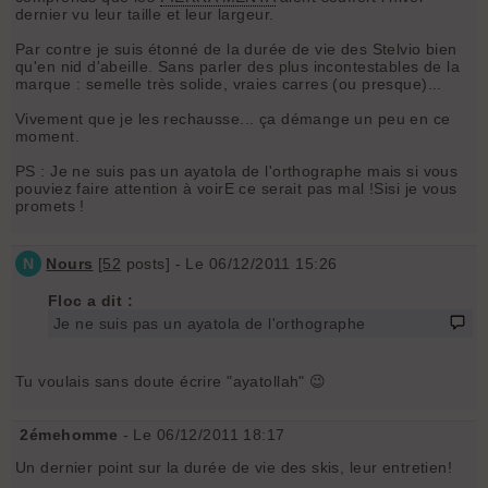
dernier vu leur taille et leur largeur.
Par contre je suis étonné de la durée de vie des Stelvio bien
qu'en nid d'abeille. Sans parler des plus incontestables de la
marque : semelle très solide, vraies carres (ou presque)...
Vivement que je les rechausse... ça démange un peu en ce
moment.
PS : Je ne suis pas un ayatola de l'orthographe mais si vous
pouviez faire attention à voirE ce serait pas mal !Sisi je vous
promets !
N
Nours
[
52
posts] - Le 06/12/2011 15:26
Floc a dit :
Je ne suis pas un ayatola de l'orthographe
Tu voulais sans doute écrire "ayatollah" 😉
2émehomme
- Le 06/12/2011 18:17
Un dernier point sur la durée de vie des skis, leur entretien!