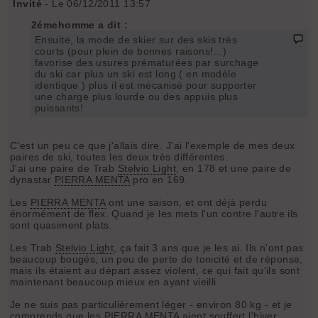
Invité
- Le 06/12/2011 13:57
2émehomme a dit :
Ensuite, la mode de skier sur des skis très
courts (pour plein de bonnes raisons!...)
favorise des usures prématurées par surchage
du ski car plus un ski est long ( en modèle
identique ) plus il est mécanisé pour supporter
une charge plus lourde ou des appuis plus
puissants!
C'est un peu ce que j'allais dire. J'ai l'exemple de mes deux
paires de ski, toutes les deux très différentes.
J'ai une paire de Trab
Stelvio Light
, en 178 et une paire de
dynastar
PIERRA MENTA
pro en 169.
Les
PIERRA MENTA
ont une saison, et ont déjà perdu
énormément de flex. Quand je les mets l'un contre l'autre ils
sont quasiment plats.
Les Trab
Stelvio Light
, ça fait 3 ans que je les ai. Ils n'ont pas
beaucoup bougés, un peu de perte de tonicité et de réponse,
mais ils étaient au départ assez violent, ce qui fait qu'ils sont
maintenant beaucoup mieux en ayant vieilli.
Je ne suis pas particulièrement léger - environ 80 kg - et je
comprends que les
PIERRA MENTA
aient souffert l'hiver