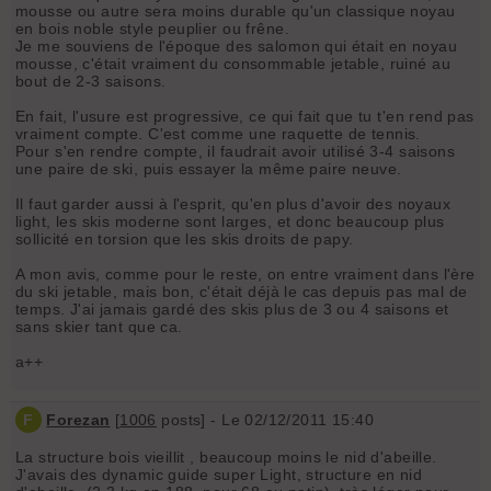
mousse ou autre sera moins durable qu'un classique noyau
en bois noble style peuplier ou frêne.
Je me souviens de l'époque des salomon qui était en noyau
mousse, c'était vraiment du consommable jetable, ruiné au
bout de 2-3 saisons.
En fait, l'usure est progressive, ce qui fait que tu t'en rend pas
vraiment compte. C'est comme une raquette de tennis.
Pour s'en rendre compte, il faudrait avoir utilisé 3-4 saisons
une paire de ski, puis essayer la même paire neuve.
Il faut garder aussi à l'esprit, qu'en plus d'avoir des noyaux
light, les skis moderne sont larges, et donc beaucoup plus
sollicité en torsion que les skis droits de papy.
A mon avis, comme pour le reste, on entre vraiment dans l'ère
du ski jetable, mais bon, c'était déjà le cas depuis pas mal de
temps. J'ai jamais gardé des skis plus de 3 ou 4 saisons et
sans skier tant que ca.
a++
F
Forezan
[
1006
posts] - Le 02/12/2011 15:40
La structure bois vieillit , beaucoup moins le nid d'abeille.
J'avais des dynamic guide super Light, structure en nid