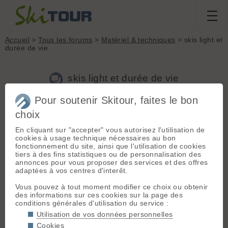
Accueil
>
Tous les forums
>
Matériel & techniques
> skis light et
durée de vie
skis light et durée de vie
Pour soutenir Skitour, faites le bon
choix
Aller à la page :
1
2
Suivante
En cliquant sur "accepter" vous autorisez l'utilisation de
Nouveau sujet
Voir tous les sujets
Chercher
Archives
cookies à usage technique nécessaires au bon
fifdule
- Le 02/12/2011 15:01
fonctionnement du site, ainsi que l'utilisation de cookies
tiers à des fins statistiques ou de personnalisation des
Les fabricants et revendeurs de skis de rando se sont lancés
annonces pour vous proposer des services et des offres
dans la course aux skis légers depuis quelques années déjà,
adaptées à vos centres d'interêt.
avec d'étonnants résultats en terme d'économie de poids,
mais aussi de skiabilité.
Vous pouvez à tout moment modifier ce choix ou obtenir
Mais un sujet sur lequel ils sont très discrets et ou il y a
des informations sur ces cookies sur la page des
carence d'information est celui de la longévité de ce matériel.
conditions générales d'utilisation du service :
Je ne parle pas de sa solidité, (bris, arrachage de fixations),
Utilisation de vos données personnelles
mais de la préservation dans le temps des caratéristiques
Cookies
initailes du ski: flex, semelles, carres, etc,....