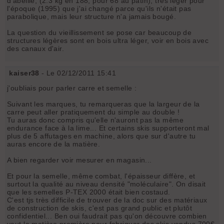
d'abeille, (2.3 kg en 188, pour 68 au patin), très léger pour
l'époque (1995) que j'ai changé parce qu'ils n'était pas
parabolique, mais leur structure n'a jamais bougé.
La question du vieillissement se pose car beaucoup de
structures légères sont en bois ultra léger, voir en bois avec
des canaux d'air.
kaiser38
- Le 02/12/2011 15:41
j'oubliais pour parler carre et semelle :
Suivant les marques, tu remarqueras que la largeur de la
carre peut aller pratiquement du simple au double !
Tu auras donc compris qu'elle n'auront pas la même
endurance face à la lime... Et certains skis supporteront mal
plus de 5 affutages en machine, alors que sur d'autre tu
auras encore de la matière.
A bien regarder voir mesurer en magasin...
Et pour la semelle, même combat, l'épaisseur diffère, et
surtout la qualité au niveau densité "moléculaire". On disait
que les semelles P-TEX 2000 était bien costaud.
C'est tjs très difficile de trouver de la doc sur des matériaux
de construction de skis, c'est pas grand public et plutôt
confidentiel... Ben oui faudrait pas qu'on découvre combien
vaut la matière première pour fabriquer des skis vendus 700€