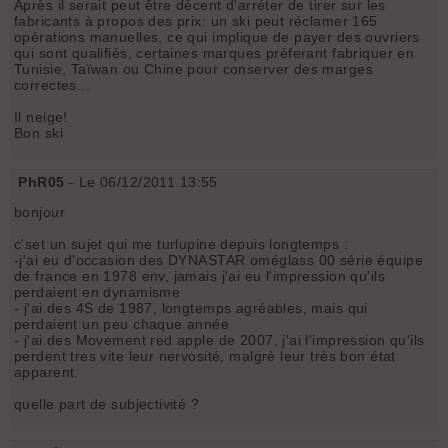
Après il serait peut être décent d'arréter de tirer sur les
fabricants à propos des prix: un ski peut réclamer 165
opérations manuelles, ce qui implique de payer des ouvriers
qui sont qualifiés, certaines marques préferant fabriquer en
Tunisie, Taïwan ou Chine pour conserver des marges
correctes...
Il neige!
Bon ski
PhR05
- Le 06/12/2011 13:55
bonjour
c'set un sujet qui me turlupine depuis longtemps :
-j'ai eu d'occasion des DYNASTAR oméglass 00 série équipe
de france en 1978 env, jamais j'ai eu l'impression qu'ils
perdaient en dynamisme
- j'ai des 4S de 1987, longtemps agréables, mais qui
perdaient un peu chaque année
- j'ai des Movement red apple de 2007, j'ai l'impression qu'ils
perdent tres vite leur nervosité, malgrè leur très bon état
apparent.
quelle part de subjectivité ?