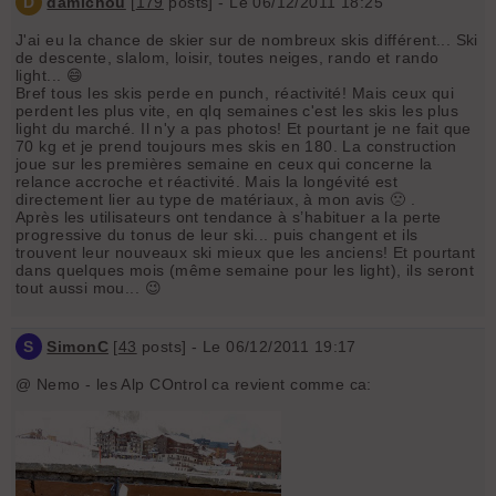
D
damichou
[
179
posts] - Le 06/12/2011 18:25
J'ai eu la chance de skier sur de nombreux skis différent... Ski
de descente, slalom, loisir, toutes neiges, rando et rando
light... 😄
Bref tous les skis perde en punch, réactivité! Mais ceux qui
perdent les plus vite, en qlq semaines c'est les skis les plus
light du marché. Il n'y a pas photos! Et pourtant je ne fait que
70 kg et je prend toujours mes skis en 180. La construction
joue sur les premières semaine en ceux qui concerne la
relance accroche et réactivité. Mais la longévité est
directement lier au type de matériaux, à mon avis 🙁 .
Après les utilisateurs ont tendance à s’habituer a la perte
progressive du tonus de leur ski... puis changent et ils
trouvent leur nouveaux ski mieux que les anciens! Et pourtant
dans quelques mois (même semaine pour les light), ils seront
tout aussi mou... 😉
S
SimonC
[
43
posts] - Le 06/12/2011 19:17
@ Nemo - les Alp COntrol ca revient comme ca: