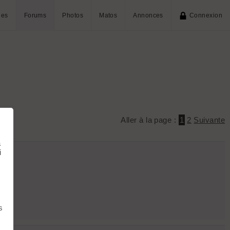
ies
Forums
Photos
Matos
Annonces
Connexion
Aller à la page :
1
2
Suivante
à
i
s ?
s