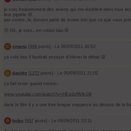
je vois frequemment des avions qui me doublent dans tous les ma
leur pipette 🤣
par contre, ils doivent partir de moins loin que ce que vous pr
🤨 Ok, je sors...en volant bas 🤭
cmanu
[
948
posts] - Le 05/09/2011 20:52
C
ça vole bas il faudrait essayer d'éléver le débat 😜
davidg
[
1272
posts] - Le 05/09/2011 21:02
D
ca fait rever quand meme:-
www.youtube.com/watch?v=HEe3xfWfkG8
dans le film il y a une tres longue sequence au dessus de la ba
bobo
[
957
posts] - Le 05/09/2011 22:11
B