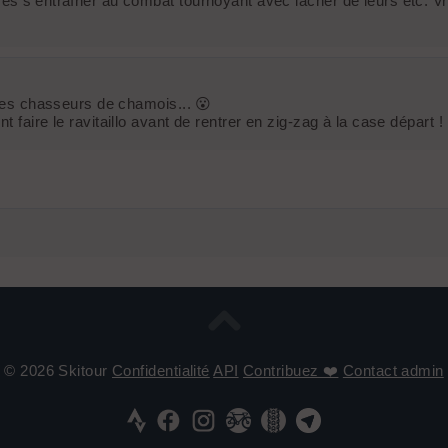
ses s'entraîner au combat tournoyant avec lâcher de leurs etc. V
 les chasseurs de chamois... 😮
 faire le ravitaillo avant de rentrer en zig-zag à la case départ !
© 2026 Skitour
Confidentialité
API
Contribuez ❤️
Contact admin