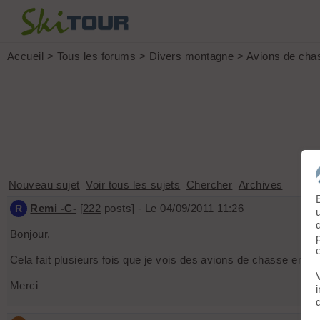
Accueil
>
Tous les forums
>
Divers montagne
> Avions de cha
Nouveau sujet
Voir tous les sujets
Chercher
Archives
Remi -C-
[
222
posts] - Le 04/09/2011 11:26
R
Bonjour,
Cela fait plusieurs fois que je vois des avions de chasse en Ch
Merci