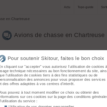
Actu
Topo-guide
Sort
sse en Chartreuse
Avions de chasse en Chartreuse
Pour soutenir Skitour, faites le bon choix
En cliquant sur "accepter" vous autorisez l'utilisation de cookies 
usage technique nécessaires au bon fonctionnement du site, ains
que l'utilisation de cookies tiers à des fins statistiques ou de
personnalisation des annonces pour vous proposer des services
et des offres adaptées à vos centres d'interêt.
artreuse. Y aurait-il une base aérienne proche ? D'où viennent-il
Vous pouvez à tout moment modifier ce choix ou obtenir des
informations sur ces cookies sur la page des conditions générale
d'utilisation du service :
Utilisation de vos données personnelles