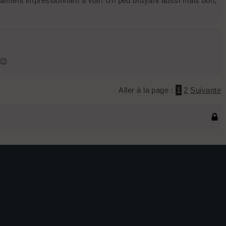
raiment impressionnant à voir! Un peu bruyant aussi mais bon,
 😉
Aller à la page :
1
2
Suivante