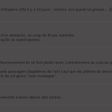
 d'Orpierre (05) il y a 10 jours : restons zen quand on grimpe... 
'un obstacle), un coup de fil aux autorités.
qu'ils se soient posés).
heureusement ils se font plutôt rares, contrairement au coucou qu
entuels passagers (baptêmes de l'air) sauf que les piétons du dess
rné du vol genre "rase montagne".
uvements d'avion depuis des lustres .