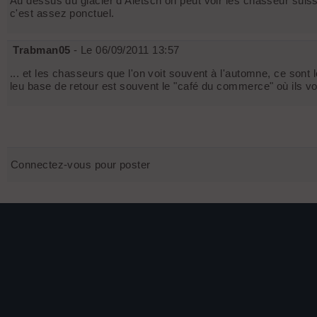
Au dessus du glacier d'Aletsch on peut voir les chasseur suis
c'est assez ponctuel.
Trabman05
- Le 06/09/2011 13:57
... et les chasseurs que l'on voit souvent à l'automne, ce sont
leu base de retour est souvent le "café du commerce" où ils vont
Connectez-vous pour poster