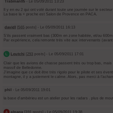
Trabman05
- Le 05/09/2011 13:23
Il y en eu 2 qui ont volé durant toute une journée sur le secteur
La base la + proche est Salon de Provence en PACA.
davidl
[
565
posts] - Le 05/09/2011 16:13
S'ils passent vraiment bas (300m en zone habitée, et/ou 600m d
Par expérience, cela remonte très vite aux intervenants (avant 
Leutchi
[
293
posts] - Le 05/09/2011 17:01
L
Clair que les avions de chasse passent très ou trop bas, mais 
massif de Belledonne.
J'imagine que ce doit être très rigolo pour le pilote et ses év
montagne, il y a justement le calme. Alors, pas merci à l’acha
phil
- Le 05/09/2011 19:01
la base d'ambérieu est un atelier pour les radars . plus de mo
alpaga
[
391
posts] - Le 05/09/2011 19:38
A