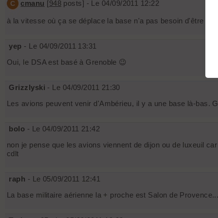
cmanu
[
948
posts] - Le 04/09/2011 12:22
C
à la vitesse où ça se déplace la base n'a pas besoin d'être pr
yep
- Le 04/09/2011 13:31
Oui, le DSA est basé à Grenoble 😉
Grizzlyski
- Le 04/09/2011 21:30
Les avions peuvent venir d'Ambérieu, il y a une base là-bas. Gé
bolo
- Le 04/09/2011 21:42
non je pense que les avions viennent de dijon ou de luxeuil ca
cdlt
raph
- Le 05/09/2011 12:41
La base militaire aérienne la + proche est Salon de Provence...