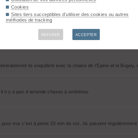
Cookies
oche
Sites tiers succeptibles d'utiliser des cookies ou autres
méthodes de tracking
REFUSER
ACCEPTER
néralement ils enquillent avec la chaine de l'Epine et le Bugey, 
r il n y a pas d avionde chasse à ambérieu
.pour eux c'est à peine 20 min de vol...Ils passent régulièrement