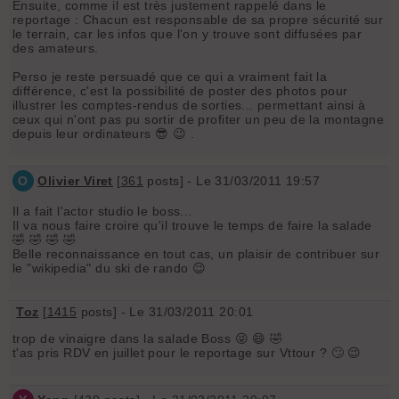
Ensuite, comme il est très justement rappelé dans le
reportage : Chacun est responsable de sa propre sécurité sur
le terrain, car les infos que l'on y trouve sont diffusées par
des amateurs.
Perso je reste persuadé que ce qui a vraiment fait la
différence, c'est la possibilité de poster des photos pour
illustrer les comptes-rendus de sorties... permettant ainsi à
ceux qui n'ont pas pu sortir de profiter un peu de la montagne
depuis leur ordinateurs 😎 😉 .
O
Olivier Viret
[
361
posts] - Le 31/03/2011 19:57
Il a fait l'actor studio le boss...
Il va nous faire croire qu'il trouve le temps de faire la salade
🤣 🤣 🤣 🤣
Belle reconnaissance en tout cas, un plaisir de contribuer sur
le "wikipedia" du ski de rando 😉
Toz
[
1415
posts] - Le 31/03/2011 20:01
trop de vinaigre dans la salade Boss 😜 😄 🤣
t'as pris RDV en juillet pour le reportage sur Vttour ? 🙄 😉