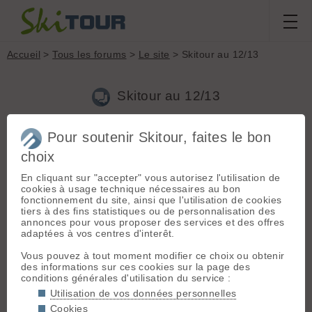
Accueil
>
Tous les forums
>
Le site
> Skitour au 12/13
Skitour au 12/13
Pour soutenir Skitour, faites le bon
Aller à la page :
1
2
Suivante
choix
Nouveau sujet
Voir tous les sujets
Chercher
Archives
En cliquant sur "accepter" vous autorisez l'utilisation de
Jeroen
[
13278
posts] - Le 31/03/2011 19:33
cookies à usage technique nécessaires au bon
fonctionnement du site, ainsi que l'utilisation de cookies
info.francetelevisions.fr/video-info/index-fr.php?id-
tiers à des fins statistiques ou de personnalisation des
categorie=JOURNAUX_LES_EDITIONS_REGIONALES_ALPE
annonces pour vous proposer des services et des offres
S_1213
, jeudi 31/03/2011, début vers 7'50, y'a des drogués je
adaptées à vos centres d'interêt.
vous dis 😉
Vous pouvez à tout moment modifier ce choix ou obtenir
des informations sur ces cookies sur la page des
conditions générales d'utilisation du service :
D
deusax
[
112
posts] - Le 31/03/2011 19:43
Utilisation de vos données personnelles
Jolies chaussettes 😎
Cookies