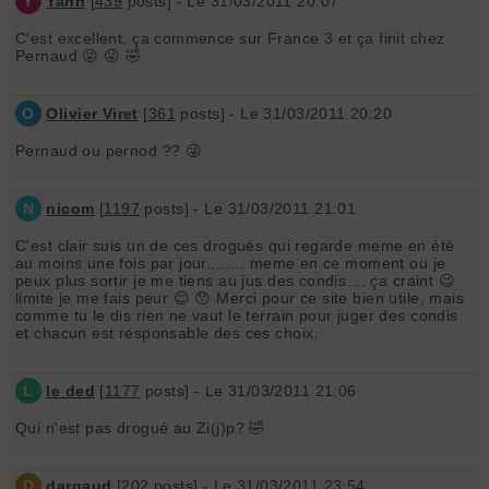
Y
Yann
[
439
posts] - Le 31/03/2011 20:07
C'est excellent, ça commence sur France 3 et ça finit chez
Pernaud 😜 😜 🤣
O
Olivier Viret
[
361
posts] - Le 31/03/2011 20:20
Pernaud ou pernod ?? 😜
N
nicom
[
1197
posts] - Le 31/03/2011 21:01
C'est clair suis un de ces drogués qui regarde meme en été
au moins une fois par jour........ meme en ce moment ou je
peux plus sortir je me tiens au jus des condis.... ça craint 😉
limite je me fais peur 😊 😯 Merci pour ce site bien utile, mais
comme tu le dis rien ne vaut le terrain pour juger des condis
et chacun est responsable des ces choix.
L
le ded
[
1177
posts] - Le 31/03/2011 21:06
Qui n'est pas drogué au Zi(j)p? 🤣
D
dargaud
[
202
posts] - Le 31/03/2011 23:54