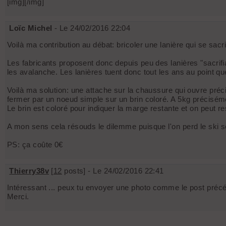
[img]
[/img]
Loïc Michel
- Le 24/02/2016 22:04
Voilà ma contribution au débat: bricoler une lanière qui se sacr
Les fabricants proposent donc depuis peu des lanières "sacrifi
les avalanche. Les lanières tuent donc tout les ans au point 
Voilà ma solution: une attache sur la chaussure qui ouvre préc
fermer par un noeud simple sur un brin coloré. A 5kg précisémen
Le brin est coloré pour indiquer la marge restante et on peut r
A mon sens cela résouds le dilemme puisque l'on perd le ski s
PS: ça coûte 0€
Thierry38v
[
12
posts] - Le 24/02/2016 22:41
Intéressant ... peux tu envoyer une photo comme le post précé
Merci.