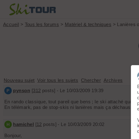
Accueil
>
Tous les forums
>
Matériel & techniques
> Lanières o
Nouveau sujet
Voir tous les sujets
Chercher
Archives
pynson
[
312
posts] - Le 10/03/2009 19:39
P
En rando classique, tout pareil que bens ; le ski attaché qui re
En télémark, pas de stop-skis ni lanières mais ça déchausse p
hamichel
[
12
posts] - Le 10/03/2009 20:02
H
Bonjour,