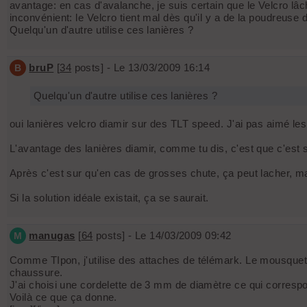
avantage: en cas d'avalanche, je suis certain que le Velcro lâ
inconvénient: le Velcro tient mal dès qu'il y a de la poudreuse
Quelqu'un d'autre utilise ces lanières ?
bruP
[
34
posts] - Le 13/03/2009 16:14
B
Quelqu'un d'autre utilise ces lanières ?
oui lanières velcro diamir sur des TLT speed. J'ai pas aimé les
L'avantage des lanières diamir, comme tu dis, c'est que c'est
Après c'est sur qu'en cas de grosses chute, ça peut lacher, mai
Si la solution idéale existait, ça se saurait.
manugas
[
64
posts] - Le 14/03/2009 09:42
M
Comme TIpon, j'utilise des attaches de télémark. Le mousqueton
chaussure.
J'ai choisi une cordelette de 3 mm de diamètre ce qui correspo
Voilà ce que ça donne.