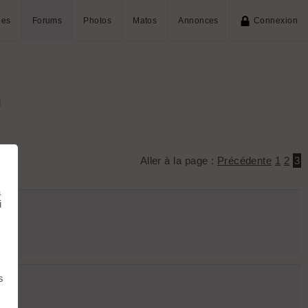
ies
Forums
Photos
Matos
Annonces
Connexion
n
Aller à la page :
Précédente
1
2
3
à
i
s