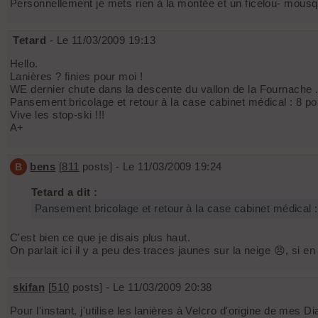
Personnellement je mets rien à la montée et un ficelou- mousq
Tetard
- Le 11/03/2009 19:13
Hello.
Lanières ? finies pour moi !
WE dernier chute dans la descente du vallon de la Fournache ..
Pansement bricolage et retour à la case cabinet médical : 8 po
Vive les stop-ski !!!
A+
bens
[
811
posts] - Le 11/03/2009 19:24
B
Tetard a dit :
Pansement bricolage et retour à la case cabinet médical :
C'est bien ce que je disais plus haut.
On parlait ici il y a peu des traces jaunes sur la neige 😠, si e
skifan
[
510
posts] - Le 11/03/2009 20:38
Pour l'instant, j'utilise les lanières à Velcro d'origine de mes Di