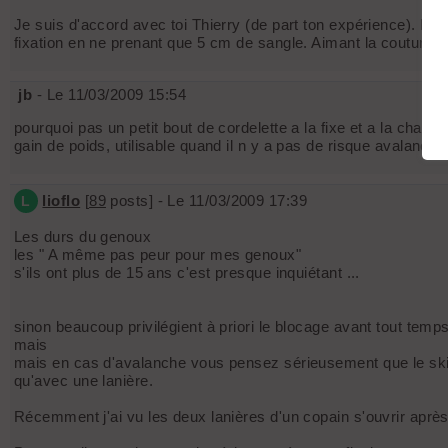
Je suis d'accord avec toi Thierry (de part ton expérience). Moi, p
fixation en ne prenant que 5 cm de sangle. Aimant la couture fa
jb
- Le 11/03/2009 15:54
pourquoi pas un petit bout de cordelette a la fixe et a la chaus
gain de poids, utilisable quand il n y a pas de risque avalanche e
lioflo
[
89
posts] - Le 11/03/2009 17:39
L
Les durs du genoux
les " A même pas peur pour mes genoux"
s'ils ont plus de 15 ans c'est presque inquiétant ...
sinon beaucoup privilégient à priori le blocage avant tout temp
mais
mais en cas d'avalanche vous pensez sérieusement que le ski s
qu'avec une lanière.
Récemment j'ai vu les deux lanières d'un copain s'ouvrir aprè