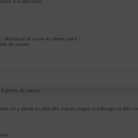
ueton à la descente
. déchause et un ski en pleine poire !
ints de suture.
 8 points de suture.
n plus on y ajoute en plus des traces rouges le balisage va être co
amir: