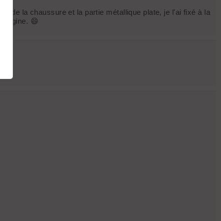
e de la chaussure et la partie métallique plate, je l'ai fixé à la
'origine. 😄