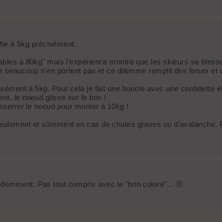
ifie à 5kg précisément.
ables à 80kg" mais l'expérience montre que les skieurs se blessen
que beaucoup n'en portent pas et ce dilemme remplit des forum et
isément à 5kg. Pour cela je fait une boucle avec une cordelette 
t, le noeud glisse sur le brin !
esserrer le noeud pour monter à 10kg !
eulement et sûrement en cas de chutes graves ou d'avalanche. Pou
demment. Pas tout compris avec le "brin coloré"... 🤨