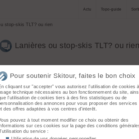
Actu
Topo-guide
Sort
u stop-skis TLT? ou rien
Lanières ou stop-skis TLT? ou rie
Pour soutenir Skitour, faites le bon choix
En cliquant sur "accepter" vous autorisez l'utilisation de cookies 
usage technique nécessaires au bon fonctionnement du site, ains
que l'utilisation de cookies tiers à des fins statistiques ou de
vient vous découper ça fait mal ! 🤢
personnalisation des annonces pour vous proposer des services
as de toute façon... 😉
et des offres adaptées à vos centres d'interêt.
Vous pouvez à tout moment modifier ce choix ou obtenir des
informations sur ces cookies sur la page des conditions générale
d'utilisation du service :
Utilisation de vos données personnelles