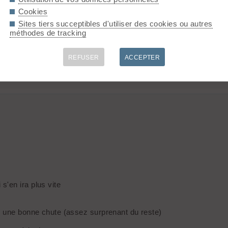
Cookies
our simplifié j'ai gardé la sangle avec l'anneau fixée à la languett
çon "mec" j'ai ainsi supprimé le plus gros du poids de la sangle d
Sites tiers succeptibles d'utiliser des cookies ou autres
méthodes de tracking
REFUSER
ACCEPTER
sure, le tous relié par un tous petit mousqueton?
t facile a retirer en cas de crainte...
s
'en ira plus vite
s une bonne chute (assez surprenant du reste)