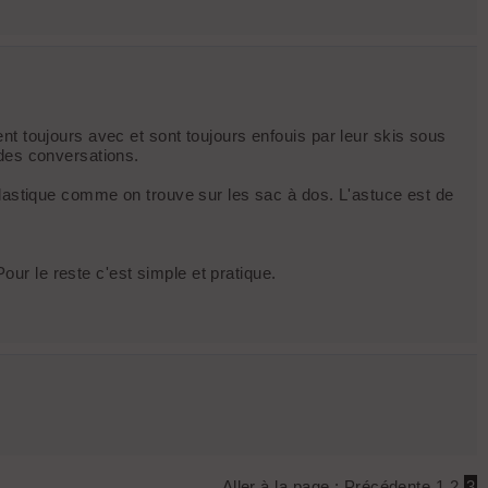
t toujours avec et sont toujours enfouis par leur skis sous
 des conversations.
élastique comme on trouve sur les sac à dos. L'astuce est de
r le reste c'est simple et pratique.
Aller à la page :
Précédente
1
2
3