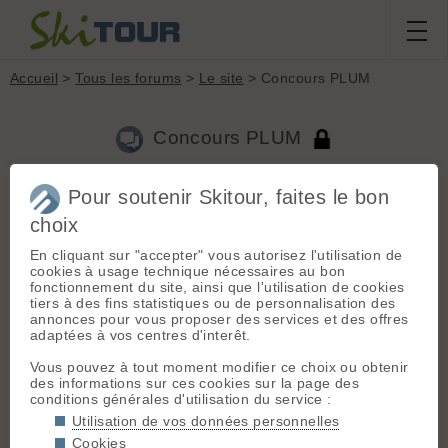
Accueil
>
Tous les forums
>
Le site
> Concours PLUM
Concours PLUM
Pour soutenir Skitour, faites le bon
Aller à la page :
Précédente
1
...
24
25
26
27
28
29
30
...
34
choix
Suivante
En cliquant sur "accepter" vous autorisez l'utilisation de
Nouveau sujet
Voir tous les sujets
Chercher
Archives
cookies à usage technique nécessaires au bon
un autre joueur
- Le 14/03/2011 22:29
fonctionnement du site, ainsi que l'utilisation de cookies
tiers à des fins statistiques ou de personnalisation des
salut jeroen
annonces pour vous proposer des services et des offres
quand tu vois le résultat du mois de février tout se joue à la
adaptées à vos centres d'interêt.
dernière minute et des personnes qui sont restées planquées
pendant toute la durée du jeu apparaissent au dernier
Vous pouvez à tout moment modifier ce choix ou obtenir
moment.
des informations sur ces cookies sur la page des
de plus tu favorises les personnes qui se couchent tard , fin
conditions générales d'utilisation du service :
mars la neige se transforme vite les randonneurs se lèvent tot
Utilisation de vos données personnelles
😉 🤣
Cookies