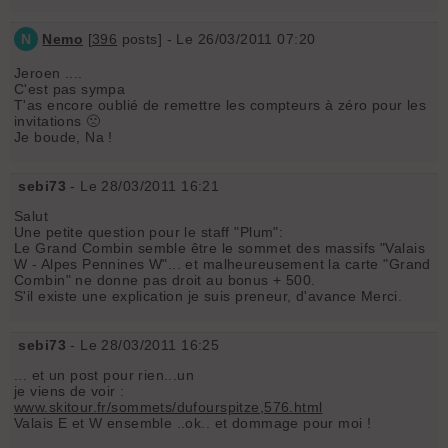
N
Nemo
[
396
posts] - Le 26/03/2011 07:20
Jeroen ....
C'est pas sympa
T'as encore oublié de remettre les compteurs à zéro pour les
invitations 🙁
Je boude, Na !
sebi73
- Le 28/03/2011 16:21
Salut
Une petite question pour le staff "Plum":
Le Grand Combin semble être le sommet des massifs "Valais
W - Alpes Pennines W"... et malheureusement la carte "Grand
Combin" ne donne pas droit au bonus + 500.
S'il existe une explication je suis preneur, d'avance Merci.
sebi73
- Le 28/03/2011 16:25
... et un post pour rien...un
je viens de voir :
www.skitour.fr/sommets/dufourspitze,576.html
Valais E et W ensemble ..ok.. et dommage pour moi !