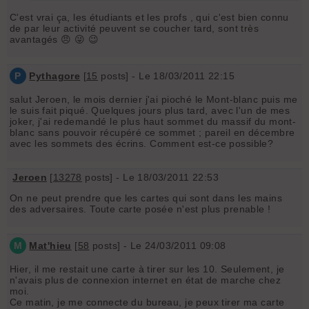
C'est vrai ça, les étudiants et les profs , qui c'est bien connu
de par leur activité peuvent se coucher tard, sont très
avantagés 😠 😜 😉
P
Pythagore
[
15
posts] - Le 18/03/2011 22:15
salut Jeroen, le mois dernier j'ai pioché le Mont-blanc puis me
le suis fait piqué. Quelques jours plus tard, avec l'un de mes
joker, j'ai redemandé le plus haut sommet du massif du mont-
blanc sans pouvoir récupéré ce sommet ; pareil en décembre
avec les sommets des écrins. Comment est-ce possible?
Jeroen
[
13278
posts] - Le 18/03/2011 22:53
On ne peut prendre que les cartes qui sont dans les mains
des adversaires. Toute carte posée n'est plus prenable !
M
Mat'hieu
[
58
posts] - Le 24/03/2011 09:08
Hier, il me restait une carte à tirer sur les 10. Seulement, je
n'avais plus de connexion internet en état de marche chez
moi.
Ce matin, je me connecte du bureau, je peux tirer ma carte