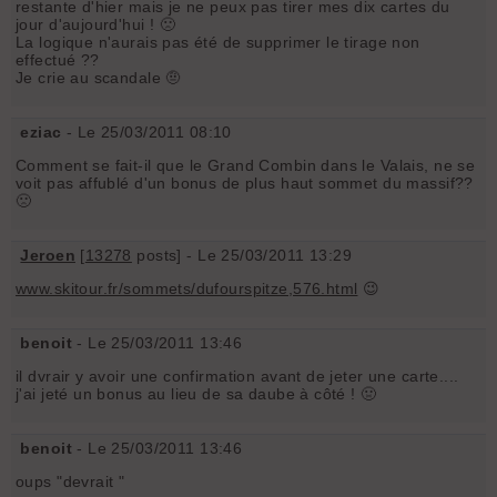
restante d'hier mais je ne peux pas tirer mes dix cartes du
jour d'aujourd'hui ! 🙁
La logique n'aurais pas été de supprimer le tirage non
effectué ??
Je crie au scandale 🤨
eziac
- Le 25/03/2011 08:10
Comment se fait-il que le Grand Combin dans le Valais, ne se
voit pas affublé d'un bonus de plus haut sommet du massif??
🙁
Jeroen
[
13278
posts] - Le 25/03/2011 13:29
www.skitour.fr/sommets/dufourspitze,576.html
😉
benoit
- Le 25/03/2011 13:46
il dvrair y avoir une confirmation avant de jeter une carte....
j'ai jeté un bonus au lieu de sa daube à côté ! 🤢
benoit
- Le 25/03/2011 13:46
oups "devrait "