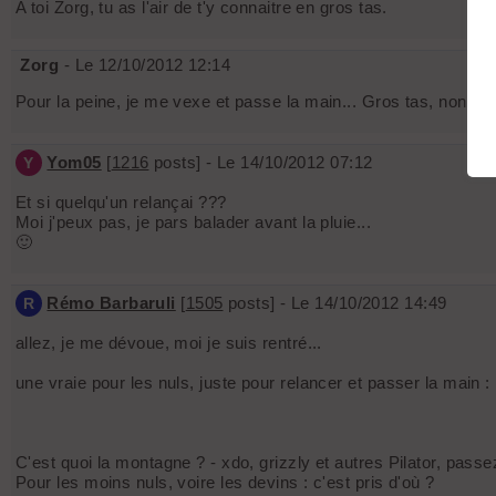
A toi Zorg, tu as l'air de t'y connaitre en gros tas.
Zorg
- Le 12/10/2012 12:14
Pour la peine, je me vexe et passe la main... Gros tas, non mai
Yom05
[
1216
posts] - Le 14/10/2012 07:12
Y
Et si quelqu'un relançai ???
Moi j'peux pas, je pars balader avant la pluie...
🙂
Rémo Barbaruli
[
1505
posts] - Le 14/10/2012 14:49
R
allez, je me dévoue, moi je suis rentré...
une vraie pour les nuls, juste pour relancer et passer la main :
C'est quoi la montagne ? - xdo, grizzly et autres Pilator, pass
Pour les moins nuls, voire les devins : c'est pris d'où ?