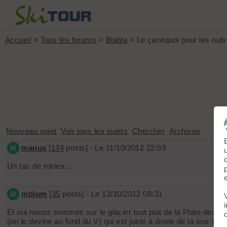
Accueil
>
Tous les forums
>
Blabla
> Le çacéquoi pour les nuls
Nouveau sujet
Voir tous les sujets
Chercher
Archives
manux
[
134
posts] - Le 11/10/2012 22:59
M
Un tas de ruines...
mblum
[
35
posts] - Le 12/10/2012 08:31
M
Et oui nouss sommes sur le glacier tout plat de la Plate des A
(on le devine au fond du V) qui est juste à droite de la tour Cho