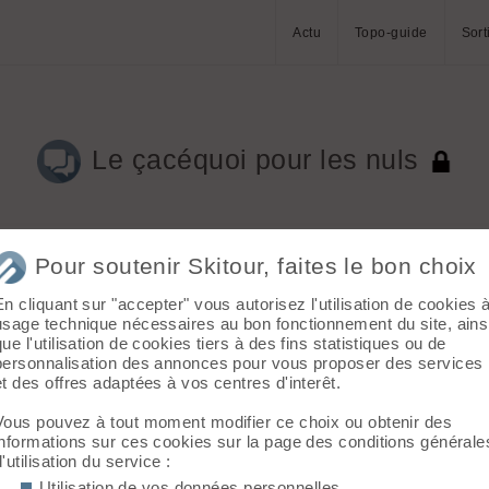
Actu
Topo-guide
Sort
Le çacéquoi pour les nuls
Aller à la page 
Pour soutenir Skitour, faites le bon choix
En cliquant sur "accepter" vous autorisez l'utilisation de cookies 
usage technique nécessaires au bon fonctionnement du site, ains
que l'utilisation de cookies tiers à des fins statistiques ou de
personnalisation des annonces pour vous proposer des services
et des offres adaptées à vos centres d'interêt.
Vous pouvez à tout moment modifier ce choix ou obtenir des
informations sur ces cookies sur la page des conditions générale
gneaux. On voit bien le couloir de la brèche de Charrière au fond
d'utilisation du service :
isy.
Utilisation de vos données personnelles