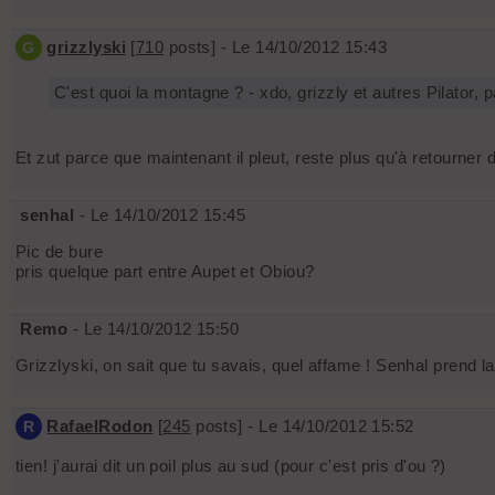
grizzlyski
[
710
posts] - Le 14/10/2012 15:43
G
C'est quoi la montagne ? - xdo, grizzly et autres Pilator,
Et zut parce que maintenant il pleut, reste plus qu'à retourner 
senhal
- Le 14/10/2012 15:45
Pic de bure
pris quelque part entre Aupet et Obiou?
Remo
- Le 14/10/2012 15:50
Grizzlyski, on sait que tu savais, quel affame ! Senhal prend l
RafaelRodon
[
245
posts] - Le 14/10/2012 15:52
R
tien! j'aurai dit un poil plus au sud (pour c'est pris d'ou ?)