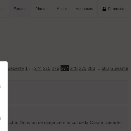
ies
Forums
Photos
Matos
Annonces
Connexion
:
Précédente
1
...
274
275
276
277
278
279
280
...
506
Suivante
à
i
s
 à gauche. Nous on se dirige vers le col de la Casse Déserte