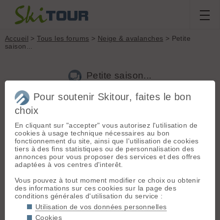
Accueil
>
Tous les forums
>
Neige & avalanches
> Petite
saison...
Petite saison...
Pour soutenir Skitour, faites le bon
choix
Aller à la page :
Précédente
1
2
3
Suivante
En cliquant sur "accepter" vous autorisez l'utilisation de
Nouveau sujet
Voir tous les sujets
Chercher
Archives
cookies à usage technique nécessaires au bon
Seb
- Le 22/03/2010 16:32
fonctionnement du site, ainsi que l'utilisation de cookies
tiers à des fins statistiques ou de personnalisation des
Pas beaucoup d'objectivité dans certains posts…
annonces pour vous proposer des services et des offres
Il apparaît quand même comme une évidence qu'il a fait
adaptées à vos centres d'interêt.
globalement moins beau cette année que l'année dernière et
les hivers précédents durant les we et les périodes où nous
Vous pouvez à tout moment modifier ce choix ou obtenir
posons tous plus ou moins habituellement des congés (je
des informations sur ces cookies sur la page des
pense par exemple à Noël où il a beaucoup plu….bouhhh). Je
conditions générales d'utilisation du service :
ne parle même pas de la qualité moyenne de la neige.
Utilisation de vos données personnelles
Effectivement, il y a eu de bonnes sorties, mais quand même
Cookies
pas des masses.