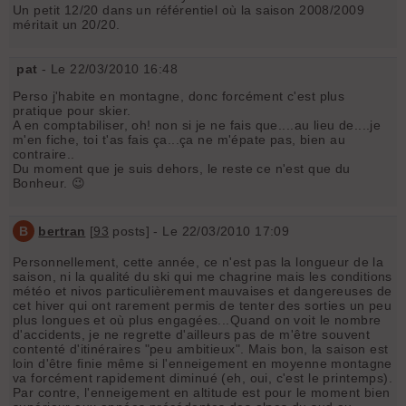
Un petit 12/20 dans un référentiel où la saison 2008/2009
méritait un 20/20.
pat
- Le 22/03/2010 16:48
Perso j'habite en montagne, donc forcément c'est plus
pratique pour skier.
A en comptabiliser, oh! non si je ne fais que....au lieu de....je
m'en fiche, toi t'as fais ça...ça ne m'épate pas, bien au
contraire..
Du moment que je suis dehors, le reste ce n'est que du
Bonheur. 😉
B
bertran
[
93
posts] - Le 22/03/2010 17:09
Personnellement, cette année, ce n'est pas la longueur de la
saison, ni la qualité du ski qui me chagrine mais les conditions
météo et nivos particulièrement mauvaises et dangereuses de
cet hiver qui ont rarement permis de tenter des sorties un peu
plus longues et où plus engagées...Quand on voit le nombre
d'accidents, je ne regrette d'ailleurs pas de m'être souvent
contenté d'itinéraires "peu ambitieux". Mais bon, la saison est
loin d'être finie même si l'enneigement en moyenne montagne
va forcément rapidement diminué (eh, oui, c'est le printemps).
Par contre, l'enneigement en altitude est pour le moment bien