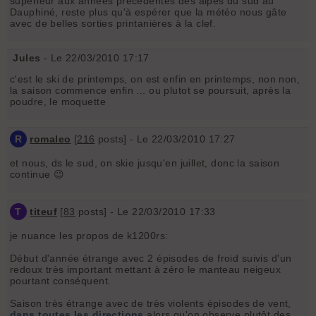
supérieur aux années précédentes des alpes du sud au
Dauphiné, reste plus qu'à espérer que la météo nous gâte
avec de belles sorties printanières à la clef.
Jules
- Le 22/03/2010 17:17
c'est le ski de printemps, on est enfin en printemps, non non,
la saison commence enfin ... ou plutot se poursuit, après la
poudre, le moquette
R
romaleo
[
216
posts] - Le 22/03/2010 17:27
et nous, ds le sud, on skie jusqu'en juillet, donc la saison
continue 😉
T
titeuf
[
83
posts] - Le 22/03/2010 17:33
je nuance les propos de k1200rs:
Début d'année étrange avec 2 épisodes de froid suivis d'un
redoux très important mettant à zéro le manteau neigeux
pourtant conséquent.
Saison très étrange avec de très violents épisodes de vent,
dans toutes les directions
alors qu'on observe plutôt des