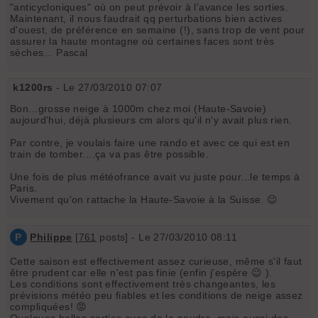
"anticycloniques" où on peut prévoir à l'avance les sorties.
Maintenant, il nous faudrait qq perturbations bien actives
d'ouest, de préférence en semaine (!), sans trop de vent pour
assurer la haute montagne où certaines faces sont très
sèches... Pascal
k1200rs
- Le 27/03/2010 07:07
Bon...grosse neige à 1000m chez moi (Haute-Savoie)
aujourd'hui, déjà plusieurs cm alors qu'il n'y avait plus rien.
Par contre, je voulais faire une rando et avec ce qui est en
train de tomber....ça va pas être possible.
Une fois de plus météofrance avait vu juste pour...le temps à
Paris.
Vivement qu'on rattache la Haute-Savoie à la Suisse. 😉
P
Philippe
[
761
posts] - Le 27/03/2010 08:11
Cette saison est effectivement assez curieuse, même s'il faut
être prudent car elle n'est pas finie (enfin j'espère 😉 ).
Les conditions sont effectivement très changeantes, les
prévisions météo peu fiables et les conditions de neige assez
compliquées! 😡
Quelques belles sorties avec de la poudre, mais aussi des