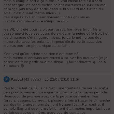
mais à chaque sortie ça a été un vrai casse tête ! d'abord
espérer que les condi météo soient correctes (ouais, ça me
dérange pas trop de sortir dans le brouillard mais avec du
soleil c'est quand même mieux !)
des risques avalancheux souvent contraignants et
n'autorisant pas à faire n'importe quoi
les WE ont été pour la plupart assez horribles (mon fils a
passé quasi tous ses cours de ski dans la neige et le froid) et
les dimanche c'était guère mieux, je parle même pas des
mercredis avec les enfants, impossible de sortir avec des
loulous pour un pique nique au soleil...
c'est vrai qu'au printemps rien n'est terminé.
mais même si certains ont réussi à sauver les meubles (et je
pense en faire partie vue ma dispo...) faut admettre qu'on a
eu mieux 😉
P
Pascal
[
43
posts] - Le 22/03/2010 21:04
Pas tout à fait de l'avis de Seb: une trentaine de sortie, soit à
peu près la même chose que l'an dernier à la même période.
Beaucoup de journée avec de la poudre de haut en bas
(aravis, bauges, bornes...), plusieurs fois à tracer le dimanche
sur des itinéraires normalement fréquentés... Par contre, il
semble flagrant que l'ensoleillement était moins important que
certaines autres années, avec peu de semaines