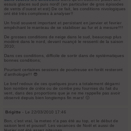
essuis glaces sud puis nord! (en particulier de gros épisodes
de vents d'ouest et est) De ce fait, les conditions nivologiques
ont été très complexes à analyser!!
Un froid souvent important et persistant en janvier et fevrier
empêchant le manteau de se stabiliser au fur et à mesure!!!!
De grosses conditions de neige dans le sud, beaucoup plus
modéré dans le nord, devant nuançé le ressenti de la saison
2010;
Dans ces conditions, difficile de sortir dans de systématiques
bonnes conditions;
Pourtant certaines sessions de poudreuse en forêt resteront
d'anthologie!!! 😎
Le bref redoux de ces quelques jours a totalement dégarni
bon nombre de crète ou de combe peu fournies du fait du
vent, dans des proportions que je ne me rappelle pas avoir
observé depuis bien longtemps fin mars! 🤢
Brigitte
- Le 22/03/2010 17:46
Bon, c'est vrai, la meteo n'a pas été au top, et le début de
saison lent et poussif. Les vacances de Noël et aussi de
février ont été assez piteuses.