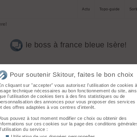
Actu
Topo-guide
Sort
ère!
le boss à france bleue Isère!
Pour soutenir Skitour, faites le bon choix
En cliquant sur "accepter" vous autorisez l'utilisation de cookies 
usage technique nécessaires au bon fonctionnement du site, ains
que l'utilisation de cookies tiers à des fins statistiques ou de
personnalisation des annonces pour vous proposer des services
et des offres adaptées à vos centres d'interêt.
Vous pouvez à tout moment modifier ce choix ou obtenir des
 VLC (le fichier exe) pour pouvoir écouter.
informations sur ces cookies sur la page des conditions générale
d'utilisation du service :
Utilisation de vos données personnelles