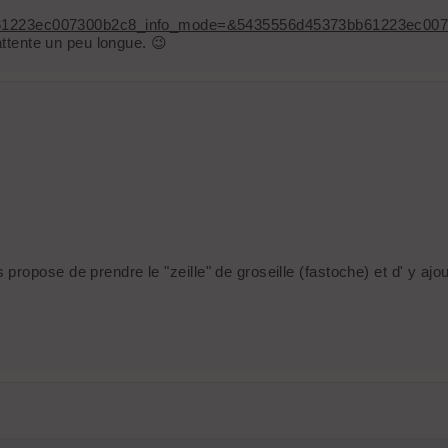
1223ec007300b2c8_info_mode=&5435556d45373bb61223ec0073
attente un peu longue. 😉
opose de prendre le "zeille" de groseille (fastoche) et d' y ajout