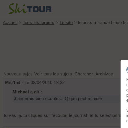
Accueil
>
Tous les forums
>
Le site
> le boss à france bleue Is
Nouveau sujet
Voir tous les sujets
Chercher
Archives
Mic'hel
- Le 08/04/2010 18:32
Michaël a dit :
J'aimerais bien ecouter... Qlqun peut m'aider
tu vas
là
. tu cliques sur "écouter le journal" et tu selectionnes