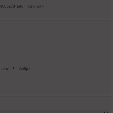
00b2c8_info_index=2
#>
er un P = Zeillp !