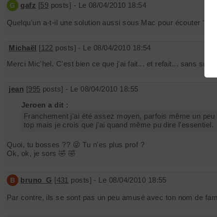
gafz
[
59
posts] - Le 08/04/2010 18:54
G
Quelqu'un a-t-il une solution aussi sous Mac pour écouter ???
Michaël
[
122
posts] - Le 08/04/2010 18:54
Merci Mic'hel. C'est bien ce que j'ai fait... et refait... sans suc
jean
[
995
posts] - Le 08/04/2010 18:55
Jeroen a dit :
Franchement j'ai été assez moyen, parfois même un peu brou
top mais je crois que j'ai quand même pu dire l'essentiel.
Quoi, tu bosses ?? 😜 Tu n'es plus prof ?
Ok, ok, je sors 🤣 🤣
bruno_G
[
431
posts] - Le 08/04/2010 18:55
B
Par contre, ils se sont pas un peu amusé avec ton nom de fami