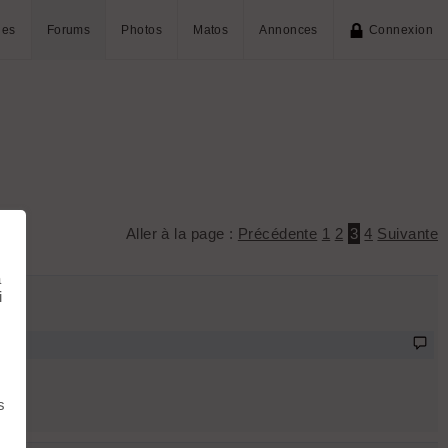
ies
Forums
Photos
Matos
Annonces
Connexion
Aller à la page :
Précédente
1
2
3
4
Suivante
à
i
s