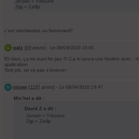
Jeroen = Yéroune
Zijp = Zeillp
c'est néerlandais ou flammand?
gafz
[
59
posts] - Le 08/04/2010 19:45
G
Eh bien, ça ne marche pas !!! Ca m'ouvre une fenêtre avec : rt
application.
Tant pis, on va pas s'énerver
nicom
[
1197
posts] - Le 08/04/2010 19:47
N
Mic'hel a dit :
David Z a dit :
Jeroen = Yéroune
Zijp = Zeillp