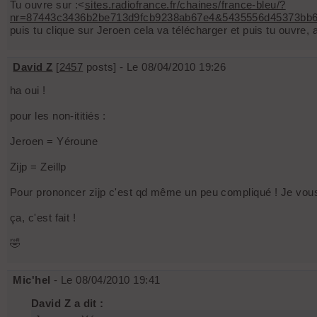
Tu ouvre sur :<
sites.radiofrance.fr/chaines/france-bleu/?
nr=87443c3436b2be713d9fcb9238ab67e4&5435556d45373bb6
puis tu clique sur Jeroen cela va télécharger et puis tu ouvre, 
David Z
[
2457
posts] - Le 08/04/2010 19:26
ha oui !
pour les non-ititiés :
Jeroen = Yéroune
Zijp = Zeillp
Pour prononcer zijp c'est qd même un peu compliqué ! Je vous pr
ça, c'est fait !
🤣
Mic'hel
- Le 08/04/2010 19:41
David Z a dit :