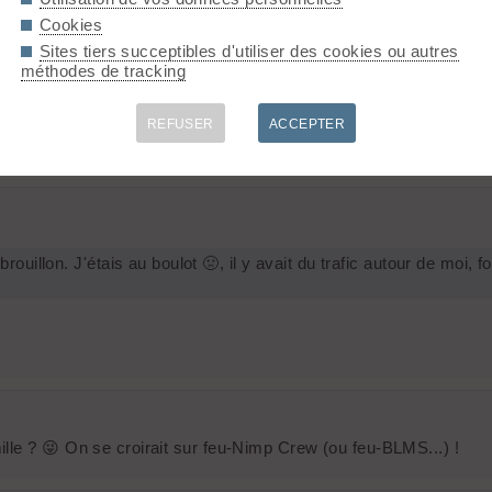
Cookies
?
Sites tiers succeptibles d'utiliser des cookies ou autres
méthodes de tracking
REFUSER
ACCEPTER
ces. J'essaierai sur un autre poste qd j'en aurai fini au bureau...
illon. J'étais au boulot 🤢, il y avait du trafic autour de moi, 
lle ? 😜 On se croirait sur feu-Nimp Crew (ou feu-BLMS...) !