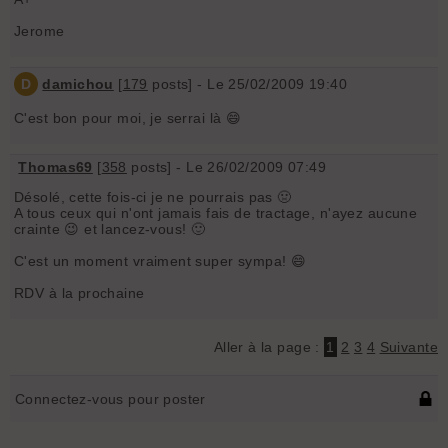
Jerome
D
damichou
[
179
posts] - Le 25/02/2009 19:40
C'est bon pour moi, je serrai là 😄
Thomas69
[
358
posts] - Le 26/02/2009 07:49
Désolé, cette fois-ci je ne pourrais pas 🤢
A tous ceux qui n'ont jamais fais de tractage, n'ayez aucune
crainte 😉 et lancez-vous! 🙂
C'est un moment vraiment super sympa! 😄
RDV à la prochaine
Aller à la page :
1
2
3
4
Suivante
Connectez-vous pour poster