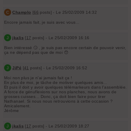
C
Champlo
[
66
posts] - Le 25/02/2009 14:32
Encore jamais fait, je suis avec vous...
J
jkalis
[
17
posts] - Le 25/02/2009 16:16
Bien intéressé 🙄 , je suis pas encore certain de pouvoir venir,
ça ne dépend pas que de moi 😯
J
JiPé
[
41
posts] - Le 25/02/2009 16:52
Moi non plus je n'ai jamais fait ça !
En plus de moi, je tâche de motiver quelques amis...
Et puis il doit y avoir quelques télémarkeurs dans l'assemblée.
A force de génuflexions sur nos planches, nous avons de
grosses cuisses... Donc, ça doit bien faire pour tirer
Nathanael. Si nous nous retrouvions à cette occasion ?
Amicalement.
Jérôme
J
jkalis
[
17
posts] - Le 25/02/2009 18:27