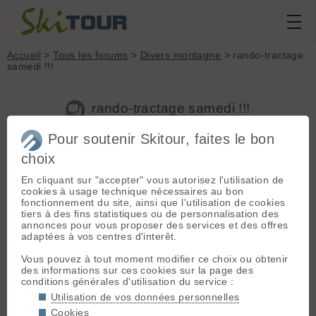
Accueil
>
Tous les forums
>
Divers montagne
> rando-tractage
samedi !!!
rando-tractage samedi !!!
Pour soutenir Skitour, faites le bon
choix
Aller à la page :
1
2
3
4
Suivante
En cliquant sur "accepter" vous autorisez l'utilisation de
Nouveau sujet
Voir tous les sujets
Chercher
Archives
cookies à usage technique nécessaires au bon
fonctionnement du site, ainsi que l'utilisation de cookies
N
nat
[
628
posts] - Le 23/02/2009 19:15
tiers à des fins statistiques ou de personnalisation des
annonces pour vous proposer des services et des offres
Bonjour à toutes et à tous !
adaptées à vos centres d'interêt.
[EDIT] Finalement on va à
l'Epaule du Cornafion !
Vous pouvez à tout moment modifier ce choix ou obtenir
des informations sur ces cookies sur la page des
la prochaine
rando tractée
organisée par
natnco
c'est le
conditions générales d'utilisation du service :
samedi 28 Fevrier 09.
Objectif : Epaule du Cornafion (Vercors)
Utilisation de vos données personnelles
Le départ sera matinal, rdv à 8h au départ, et rdv à 6h45 sur
Cookies