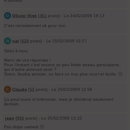
A samedi.
O
Olivier Viret
[
361
posts] - Le 24/02/2009 19:13
C'est normalement ok pour moi
N
nat
[
628
posts] - Le 25/02/2009 10:27
Salut à tous,
Merci de vos réponses !
Pour l'instant c'est encore un peu limite niveau participants,
qui d'autre aimerait venir ?
Sinon, faudra annuler, ou faire un truc plus court et facile. 🙄
C
Claude
[
53
posts] - Le 25/02/2009 12:58
Ça peut aussi m'intéresser, mais je déciderai seulement
demain.
jean
[
995
posts] - Le 25/02/2009 13:22
Pas dispo samedi 🤢