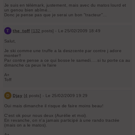
Je suis en télémark, justement, mais avec du matos lourd et
un genou bien abîmé...
Donc je pense pas que je serai un bon "tracteur"...
T
the_toff
[
132
posts] - Le 25/02/2009 18:49
Salut,
Je ski comme une truffe a la deszcente par contre j adore
monter!!
Par contre pense a ce qui bosse le samedi.....si tu porte ca au
dimanche ca peux le faire
A+
Toff
D
Djay
[
4
posts] - Le 25/02/2009 19:29
Oui mais dimanche il risque de faire moins beau!
C'est ok pour nous deux (Aurélie et moi).
En revanche, on n'a jamais participé à une rando tractée
(mais on a le matos).
A+