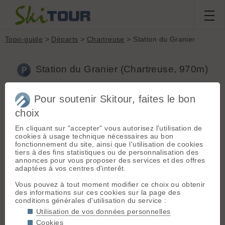
Topo-guide
>
Départs
>
Chartreuse
> Station du Granier
Station du Granier (Chartreuse, 970m)
Pour soutenir Skitour, faites le bon
Accès :
De Chambery passer le col du Granier pour
redescendre sur St Pierre d'Entremont. 3 km après le col on
choix
trouve la petite station du Granier sur la gauche où l'on se
gare. (toujours deneigé)
En cliquant sur "accepter" vous autorisez l'utilisation de
cookies à usage technique nécessaires au bon
Limitez votre impact :
Privilégiez les départs proches, les
fonctionnement du site, ainsi que l'utilisation de cookies
moyens de transport plus responsables et le covoiturage 👍
tiers à des fins statistiques ou de personnalisation des
annonces pour vous proposer des services et des offres
adaptées à vos centres d'interêt.
Topos associés - Station du Granier
Vous pouvez à tout moment modifier ce choix ou obtenir
Mont Granier, par les barres de Tencovaz
(D+ 960m / Ski
des informations sur ces cookies sur la page des
4.1)
conditions générales d'utilisation du service :
Utilisation de vos données personnelles
+
Cookies