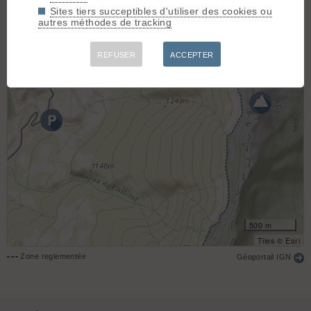
Sites tiers succeptibles d'utiliser des cookies ou
−
autres méthodes de tracking
REFUSER
ACCEPTER
500 m
Tiles © Esri
Zone reglementée
Géoportail IGN