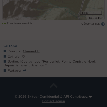
1 km
Tiles © Esri
Zone faune sensible
Géoportail IGN
Ce topo
Créé par
Clément P
Epingler 🤍
Sorties liées au topo "Ferrouillet, Pointe Centrale Nord,
Depuis le rivier d'Allemont"
Partager
© 2026 Skitour
Confidentialité
API
Contribuez ❤️
Contact admin