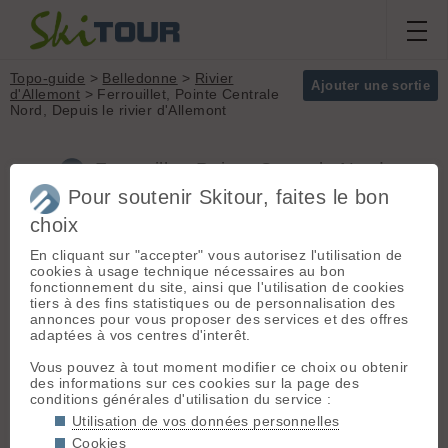
Topo-guide
>
Belledonne
>
Rivier
Ajouter une sortie
d'Allemont
> Ferrouillet, Pointe Centrale
Nord, Depuis le rivier d'Allemont
Ferrouillet, Pointe Centrale Nord,
Depuis le rivier d'Allemont (Belledonne)
Pour soutenir Skitour, faites le bon
choix
En cliquant sur "accepter" vous autorisez l'utilisation de
Départ :
Rivier d'Allemont
Massif :
Belledonne
cookies à usage technique nécessaires au bon
(1276 m) - Grenoble > 5km avant
Sommet :
fonctionnement du site, ainsi que l'utilisation de cookies
bourg d'oisans prendre à gauche la
Ferrouillet, Pointe
tiers à des fins statistiques ou de personnalisation des
route du col du Glandon jusqu'au
Centrale Nord (2571
annonces pour vous proposer des services et des offres
Rivier d'Allemont.
m)
adaptées à vos centres d'interêt.
Parking au village sur les
Orientation :
E
emplacements dédiés.
Dénivelé :
1295 m.
Vous pouvez à tout moment modifier ce choix ou obtenir
des informations sur ces cookies sur la page des
Difficulté de
Itinéraire :
Du Rivier
conditions générales d'utilisation du service :
montée :
F
d'Allemond, prendre la route vers
Utilisation de vos données personnelles
Difficulté ski :
3.1
les Roncières jusqu'au ruisseau
Cookies
E1