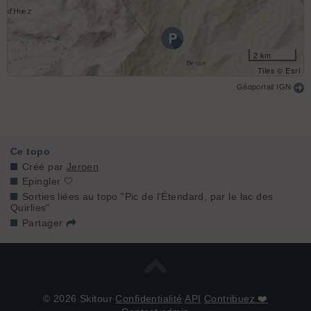
2 km
Tiles © Esri
Géoportail IGN
Ce topo
Créé par
Jeroen
Epingler 🤍
Sorties liées au topo "Pic de l'Étendard, par le lac des
Quirlies"
Partager
© 2026 Skitour
Confidentialité
API
Contribuez ❤️