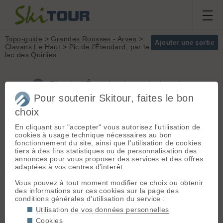
Topo-guide
>
Grandes Rousses - Arves
>
Ajouter une sortie
Clavans Le Haut
> Pic de l'Étendard, par le
lac des Quirlies
Pic de l'Étendard, par le lac des
Quirlies (Grandes Rousses - Arves)
Pour soutenir Skitour, faites le bon
choix
En cliquant sur "accepter" vous autorisez l'utilisation de
Départ :
Clavans Le Haut
(1400
Massif :
Grandes
cookies à usage technique nécessaires au bon
m) - Grenoble -> Bourg d'Oisans ->
Rousses - Arves
fonctionnement du site, ainsi que l'utilisation de cookies
Barrage du Chambon -> Vallée du
Sommet :
Pic de
tiers à des fins statistiques ou de personnalisation des
Ferrand -> Clavans le Haut
l'Étendard (3464 m)
annonces pour vous proposer des services et des offres
Suivre la route non deneigée
Orientation :
T
adaptées à vos centres d'interêt.
jusqu'au Perron.
Dénivelé :
2060 m.
Vous pouvez à tout moment modifier ce choix ou obtenir
Difficulté de
Itinéraire :
Du Perron, prendre
des informations sur ces cookies sur la page des
montée :
F
conditions générales d'utilisation du service :
le sentier N en direction de pont
Difficulté ski :
2.3
Ferrand. Trés vite prendre une
Utilisation de vos données personnelles
E1
sente sur la gauche (qui permet
Cookies
Pente :
35°