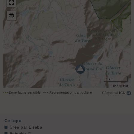
1 km
Tiles © Esri
Zone faune sensible
Règlementation particulière
Géoportail IGN
Ce topo
Créé par
Elseba
Epingler 🤍