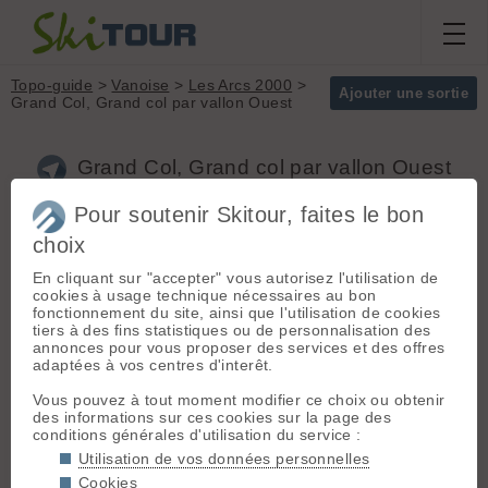
Topo-guide
>
Vanoise
>
Les Arcs 2000
>
Ajouter une sortie
Grand Col, Grand col par vallon Ouest
Grand Col, Grand col par vallon Ouest
(Vanoise)
Pour soutenir Skitour, faites le bon
choix
Itinéraire principalement sur
Massif :
Vanoise
En cliquant sur "accepter" vous autorisez l'utilisation de
les pistes sauf pour les derniers
Sommet :
Grand Col
cookies à usage technique nécessaires au bon
200m.
(2935 m)
fonctionnement du site, ainsi que l'utilisation de cookies
Orientation :
W
tiers à des fins statistiques ou de personnalisation des
Dénivelé :
800 m.
Départ :
Les Arcs 2000
(2150
annonces pour vous proposer des services et des offres
adaptées à vos centres d'interêt.
m) - Départ: Les Arcs 2000
Difficulté de
Accès: Albertville > Moutiers > Bourg
montée :
F
Vous pouvez à tout moment modifier ce choix ou obtenir
Saint Maurice > Les Arc 2000
Difficulté ski :
2.1
des informations sur ces cookies sur la page des
Parking: En saison (jusqu'à fin avril),
E1
conditions générales d'utilisation du service :
possibilité de prendre le funiculaire
Pente :
Pente faible
depuis Bourg-Saint-Maurice puis la
Utilisation de vos données personnelles
navette en direction d'Arc 2000.
Cookies