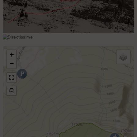
"directissime" détails
Directissime
+
−