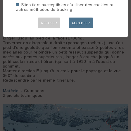
direction Les Cheneviers (parking
Pente :
45°
Sites tiers succeptibles d'utiliser des cookies ou
en bout de route)
goulotte50° entrée
autres méthodes de tracking
55°étroit
Itinéraire :
Prendre à gauche le
REFUSER
ACCEPTER
chemin qui rentre dans la forêt puis
à droite (portail) en direction W du pied de la virgule.
À la sortie de la forêt remonter en direction de la falaise et la
longer jusqu' au pied de la face (1700m).
Traverser en diagonale à droite (passages rocheux) jusqu'au
pied d'une goulotte que l'on remonte et passer 2 petites vires
médianes pour rejoindre un petit ressaut suspendu qui donne
accès aux pentes supérieures , longer à gauche jusqu'à un
petit couloir raide et étroit (qui sort à 1910 m à l'ouest du
sommet.
Monter direction E jusqu'à la croix pour le paysage et la vue
360° de soudine .
Redescendre par le même itinéraire.
Matériel :
Crampons
2 piolets techniques