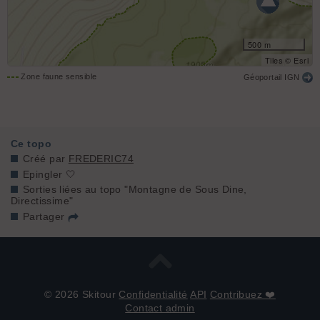
500 m
Tiles © Esri
Zone faune sensible
Géoportail IGN
Ce topo
Créé par
FREDERIC74
Epingler 🤍
Sorties liées au topo "Montagne de Sous Dine,
Directissime"
Partager
© 2026 Skitour
Confidentialité
API
Contribuez ❤️
Contact admin