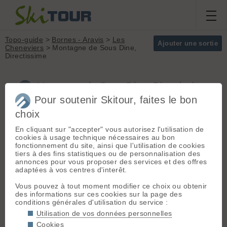
Topo-guide
>
Bornes - Aravis
>
Les
Ajouter une sortie
Cheneviers
> Montagne de Sous Dine,
Directissime
Montagne de Sous Dine, Directissime
(Bornes - Aravis)
Pour soutenir Skitour, faites le bon
choix
En cliquant sur "accepter" vous autorisez l'utilisation de
"Directissime" en face nord
Massif :
Bornes -
cookies à usage technique nécessaires au bon
de soudine : dry ,goulotte , vire
Aravis
fonctionnement du site, ainsi que l'utilisation de cookies
suspendue et petit couloir raide
Sommet :
Montagne
tiers à des fins statistiques ou de personnalisation des
et étroit .
de Sous Dine (2004
annonces pour vous proposer des services et des offres
ouvert par Francis maxit (max) et
m)
adaptées à vos centres d'interêt.
Frédéric giorgione le 06/02/2019
Orientation :
N
Dénivelé :
900 m.
Vous pouvez à tout moment modifier ce choix ou obtenir
Départ :
Les Cheneviers
(1090
des informations sur ces cookies sur la page des
Difficulté de
conditions générales d'utilisation du service :
m) - Depuis La Roche-sur-Foron,
montée :
D
prendre la direction Thorens-
Utilisation de vos données personnelles
Difficulté ski :
5.4
Glières, puis Mont-piton, et suivre la
Cookies
E4