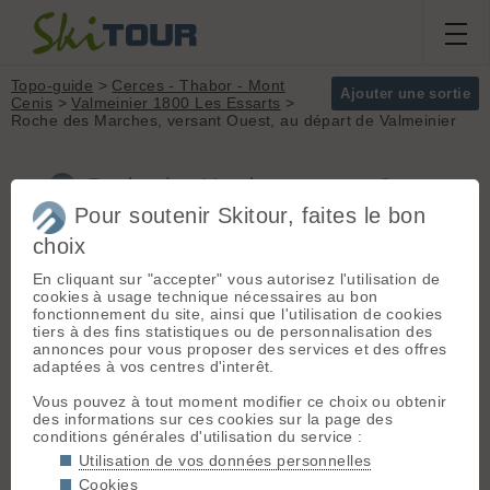
Topo-guide
>
Cerces - Thabor - Mont
Ajouter une sortie
Cenis
>
Valmeinier 1800 Les Essarts
>
Roche des Marches, versant Ouest, au départ de Valmeinier
Roche des Marches, versant Ouest,
au départ de Valmeinier (Cerces - Thabor -
Pour soutenir Skitour, faites le bon
Mont Cenis)
choix
En cliquant sur "accepter" vous autorisez l'utilisation de
cookies à usage technique nécessaires au bon
Ce petit sommet se prête bien
fonctionnement du site, ainsi que l'utilisation de cookies
Massif :
Cerces -
à l'initiation. Il ouvre aussi sur de
tiers à des fins statistiques ou de personnalisation des
Thabor - Mont Cenis
nombreuses possibilités.
annonces pour vous proposer des services et des offres
Sommet :
Roche
adaptées à vos centres d'interêt.
des Marches (2919
m)
Départ :
Valmeinier 1800 Les
Vous pouvez à tout moment modifier ce choix ou obtenir
Orientation :
W
Essarts
(1850 m) - A43 > St-Jean de
des informations sur ces cookies sur la page des
Dénivelé :
1070 m.
Maurienne > Valmeinier 1800
conditions générales d'utilisation du service :
A Valmeinier 1800, prendre la
Difficulté de
Utilisation de vos données personnelles
direction remontées mecaniques et
montée :
F
Cookies
se garer tout en haut de la station