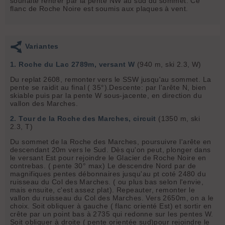
souhaite rentrer par la pente NW au sud du sommet. Ce
flanc de Roche Noire est soumis aux plaques à vent.
Variantes
1. Roche du Lac 2789m, versant W
(940 m, ski 2.3, W)
Du replat 2608, remonter vers le SSW jusqu'au sommet. La
pente se raidit au final ( 35°).Descente: par l'arête N, bien
skiable puis par la pente W sous-jacente, en direction du
vallon des Marches.
2. Tour de la Roche des Marches, circuit
(1350 m, ski
2.3, T)
Du sommet de la Roche des Marches, poursuivre l'arête en
descendant 20m vers le Sud. Dès qu'on peut, plonger dans
le versant Est pour rejoindre le Glacier de Roche Noire en
contrebas. ( pente 30° max) Le descendre Nord par de
magnifiques pentes débonnaires jusqu'au pt coté 2480 du
ruisseau du Col des Marches. ( ou plus bas selon l'envie,
mais ensuite, c'est assez plat). Repeauter, remonter le
vallon du ruisseau du Col des Marches. Vers 2650m, on a le
choix. Soit obliquer à gauche ( flanc orienté Est) et sortir en
crête par un point bas à 2735 qui redonne sur les pentes W.
Soit obliquer à droite ( pente orientée sud)pour rejoindre le