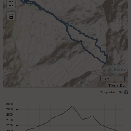
1 km
Tiles © Esri
Géoportail IGN