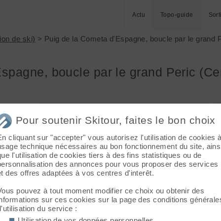
Actu
Topo-guide
Sort
ion de ski)
> Puig de la Cometa d'Espagne, boucle par le grand 
spagne, boucle par le grand Peric (Cer
Louis,
Massif :
Cerdagne - Capcir - Conflent
Pour soutenir Skitour, faites le bon choix
e à gauche
Sommet :
Puig de la Cometa d'Espagne
(2763 m)
En cliquant sur "accepter" vous autorisez l'utilisation de cookies 
Orientation :
W
usage technique nécessaires au bon fonctionnement du site, ains
 pistes
Dénivelé :
2400 m.
que l'utilisation de cookies tiers à des fins statistiques ou de
mporells
personnalisation des annonces pour vous proposer des services
Difficulté de montée :
F
lle.
et des offres adaptées à vos centres d'interêt.
Difficulté ski :
3.3 E2
 les deux
Pente :
40°
liaison
Vous pouvez à tout moment modifier ce choix ou obtenir des
Péric en
informations sur ces cookies sur la page des conditions générale
d'utilisation du service :
Utilisation de vos données personnelles