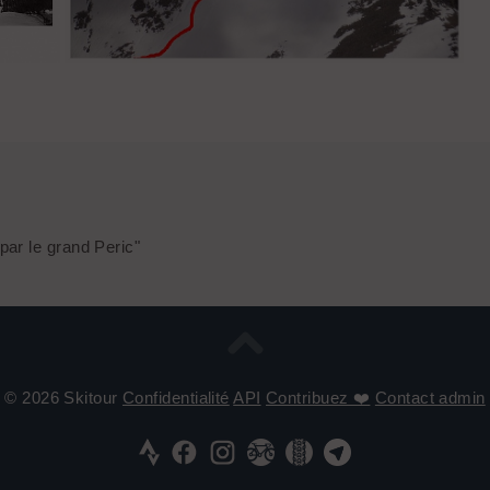
Le couloir SE du grand Peric
par le grand Peric"
© 2026 Skitour
Confidentialité
API
Contribuez ❤️
Contact admin