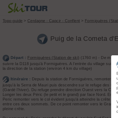
Topo-guide
>
Cerdagne - Capcir - Conflent
>
Formiguères (Stat
Puig de la Cometa d'E
Départ :
Formiguères (Station de ski)
(1760 m) - De mont 
suivre la D118 jusqu'à Formiguères. A l'entrée du village suivr
la direction de la station (environ 4 km du village)
Itinéraire :
Depuis la station de Formiguères, remonter les
jusqu'à la Serra de Mauri puis descendre sur le refuge des Ca
(Gardé l'hiver). Du refuge prendre direction Ouest vers la Coqui
Longer les deux Péric (le petit et le grand) par face Nord. Entre
Peric remonter vers le col évident jusqu'à atteindre la crête de 
entre ces deux sommets. De ce point remonter vers le Grand 
pleine crête.