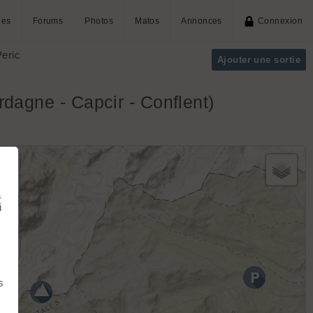
ies
Forums
Photos
Matos
Annonces
Connexion
Peric
Ajouter une sortie
dagne - Capcir - Conflent)
+
−
à
i
s