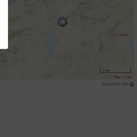
3 km
Tiles © Esri
Géoportail IGN